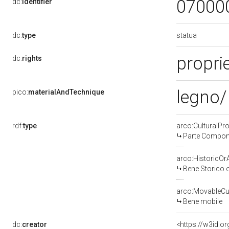
07000
dc:
identifier
statua
dc:
type
proprie
dc:
rights
legno/
pico:
materialAndTechnique
rdf:
type
arco:CulturalP
Parte Compone
arco:HistoricOrA
Bene Storico o
arco:MovableCul
Bene mobile
dc:
creator
<https://w3id.