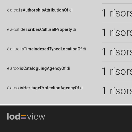
1 risor
è
a-cd:
isAuthorshipAttributionOf
di
1 risor
è
a-cat:
describesCulturalProperty
di
1 risor
è
a-loc:
isTimeIndexedTypedLocationOf
di
1 risor
è
arco:
isCataloguingAgencyOf
di
1 risor
è
arco:
isHeritageProtectionAgencyOf
di