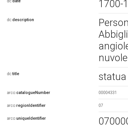
1700-
dc:
date
Person
dc:
description
Abbigli
angiole
nuvol
statua
dc:
title
00004331
arco:
catalogueNumber
07
arco:
regionIdentifier
07000
arco:
uniqueIdentifier