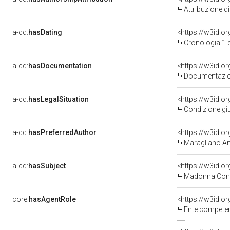
Attribuzione d
a-cd:
hasDating
<https://w3id.o
Cronologia 1 
a-cd:
hasDocumentation
Documentazion
a-cd:
hasLegalSituation
Condizione giu
a-cd:
hasPreferredAuthor
<https://w3id.
Maragliano An
a-cd:
hasSubject
<https://w3id.
Madonna Con 
core:
hasAgentRole
<https://w3id.o
Ente competente per tutel