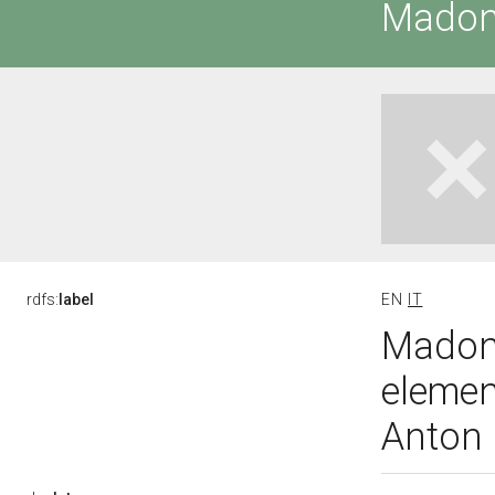
Madon
rdfs:
label
EN
IT
Madonn
elemen
Anton 