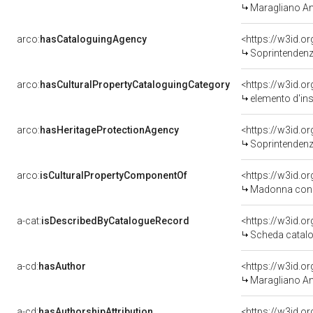
Maragliano An
arco:
hasCataloguingAgency
<https://w3id.
Soprintendenza 
arco:
hasCulturalPropertyCataloguingCategory
<https://w3id.o
elemento d'in
arco:
hasHeritageProtectionAgency
<https://w3id.
Soprintendenza Arche
arco:
isCulturalPropertyComponentOf
<https://w3id.o
Madonna con Bam
a-cat:
isDescribedByCatalogueRecord
<https://w3id.
Scheda catalo
a-cd:
hasAuthor
<https://w3id.
Maragliano An
a-cd:
hasAuthorshipAttribution
<https://w3id.o