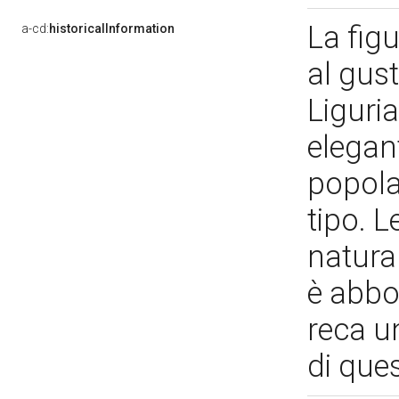
La fig
a-cd:
historicalInformation
al gus
Liguria
elegan
popola
tipo. L
natural
è abbo
reca un
di que