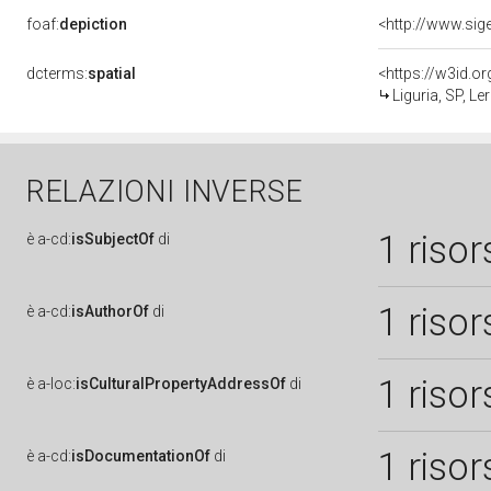
foaf:
depiction
dcterms:
spatial
<https://w3id.
Liguria, SP, Ler
RELAZIONI INVERSE
1 risor
è
a-cd:
isSubjectOf
di
1 risor
è
a-cd:
isAuthorOf
di
1 risor
è
a-loc:
isCulturalPropertyAddressOf
di
1 risor
è
a-cd:
isDocumentationOf
di