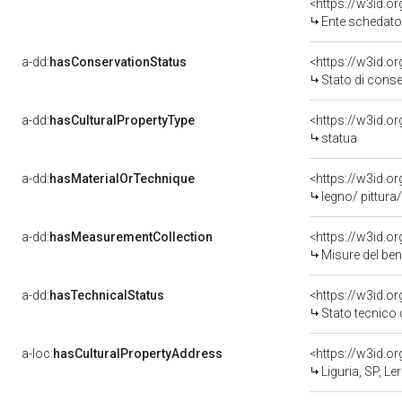
<https://w3id.
Ente schedatore de
a-dd:
hasConservationStatus
<https://w3id.o
Stato di cons
a-dd:
hasCulturalPropertyType
<https://w3id.
statua
a-dd:
hasMaterialOrTechnique
<https://w3id.o
legno/ pittura
a-dd:
hasMeasurementCollection
<https://w3id.
Misure del be
a-dd:
hasTechnicalStatus
<https://w3id.o
Stato tecnico
a-loc:
hasCulturalPropertyAddress
<https://w3id.
Liguria, SP, Ler