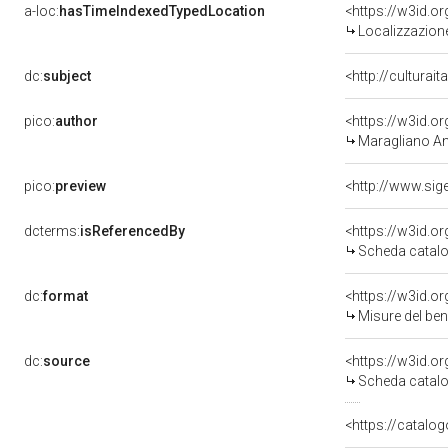
a-loc:
hasTimeIndexedTypedLocation
<https://w3id.
Localizzazione
dc:
subject
<http://culturai
pico:
author
<https://w3id.
Maragliano An
pico:
preview
dcterms:
isReferencedBy
<https://w3id.
Scheda catalo
dc:
format
<https://w3id.
Misure del be
dc:
source
<https://w3id.
Scheda catalo
<https://catalog