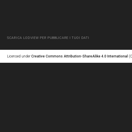
SCARICA LODVIEW PER PUBBLICARE I TUOI DATI
Licensed under
Creative Commons Attribution-ShareAlike 4.0 International
(C