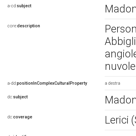
Madon
a-cd:
subject
Person
core:
description
Abbigli
angiole
nuvol
a destra
a-dd:
positionInComplexCulturalProperty
Madon
dc:
subject
Lerici 
dc:
coverage