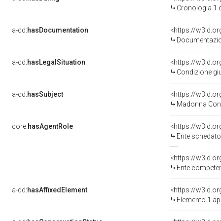
Cronologia 1 
a-cd:
hasDocumentation
Documentazion
a-cd:
hasLegalSituation
Condizione giu
a-cd:
hasSubject
<https://w3id.
Madonna Con 
core:
hasAgentRole
<https://w3id.
Ente schedatore d
<https://w3id.o
Ente competente per 
a-dd:
hasAffixedElement
<https://w3id.
Elemento 1 a