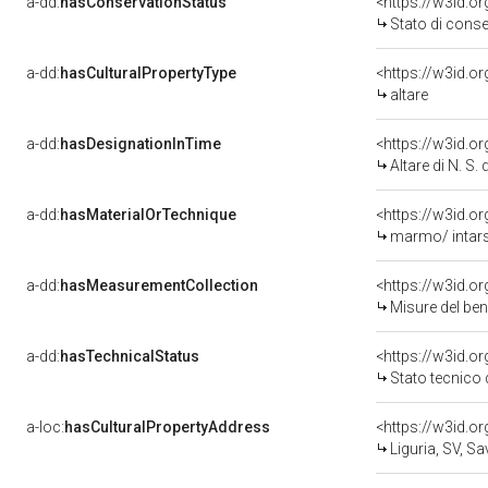
a-dd:
hasConservationStatus
<https://w3id.o
Stato di cons
a-dd:
hasCulturalPropertyType
<https://w3id.
altare
a-dd:
hasDesignationInTime
Altare di N. S.
a-dd:
hasMaterialOrTechnique
<https://w3id.o
marmo/ intar
a-dd:
hasMeasurementCollection
<https://w3id.
Misure del be
a-dd:
hasTechnicalStatus
<https://w3id.o
Stato tecnico
a-loc:
hasCulturalPropertyAddress
<https://w3id.
Liguria, SV, S