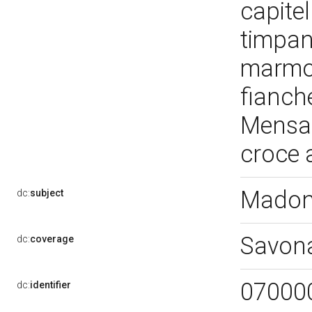
capite
timpan
marmo
fianch
Mensa 
croce 
Madon
dc:
subject
Savon
dc:
coverage
07000
dc:
identifier