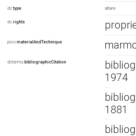
altare
dc:
type
proprie
dc:
rights
marmo/
pico:
materialAndTechnique
bibliog
dcterms:
bibliographicCitation
1974
bibliog
1881
biblio