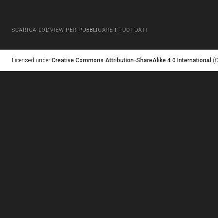
SCARICA LODVIEW PER PUBBLICARE I TUOI DATI
Licensed under
Creative Commons Attribution-ShareAlike 4.0 International
(C