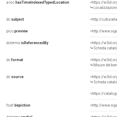
a-loc:
hasTimeIndexedTypedLocation
<https://w3id.
Localizzazione
dc:
subject
<http://culturai
pico:
preview
dcterms:
isReferencedBy
<https://w3id.
Scheda catalo
dc:
format
<https://w3id.
Misure del be
dc:
source
<https://w3id.
Scheda catalo
<https://catalog
foaf:
depiction