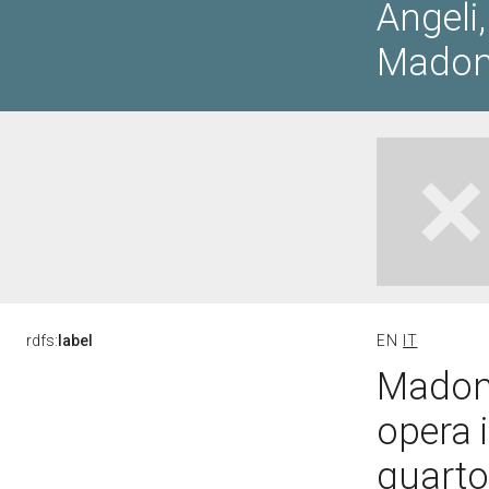
Angeli,
Madon
rdfs:
label
EN
IT
Madonn
opera 
quarto