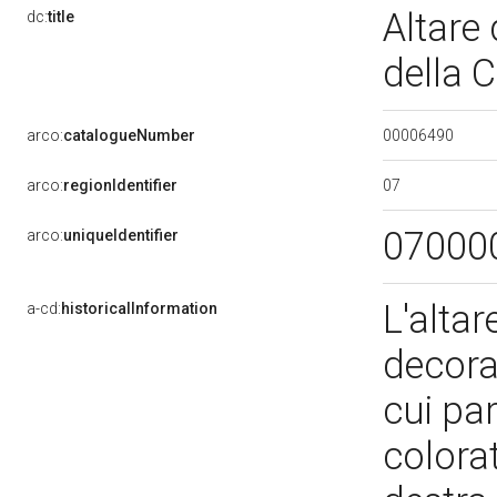
Altare 
dc:
title
della 
00006490
arco:
catalogueNumber
07
arco:
regionIdentifier
07000
arco:
uniqueIdentifier
L'alta
a-cd:
historicalInformation
decoraz
cui par
colorat