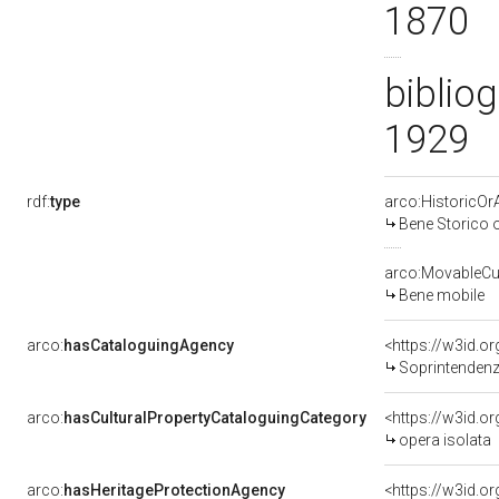
1870
biblio
1929
rdf:
type
arco:HistoricOrA
Bene Storico o
arco:MovableCul
Bene mobile
arco:
hasCataloguingAgency
<https://w3id.
Soprintendenza 
arco:
hasCulturalPropertyCataloguingCategory
<https://w3id.o
opera isolata
arco:
hasHeritageProtectionAgency
<https://w3id.