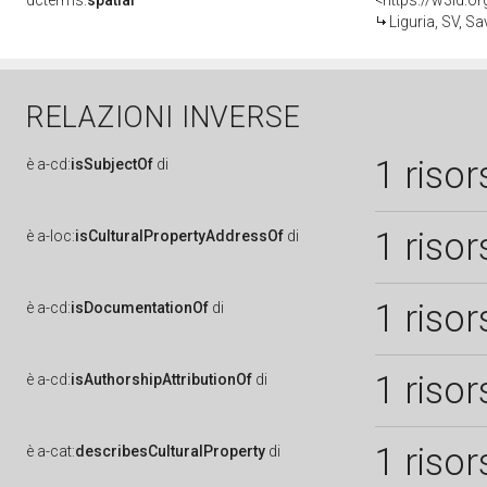
dcterms:
spatial
<https://w3id.
Liguria, SV, S
RELAZIONI INVERSE
1 risor
è
a-cd:
isSubjectOf
di
1 risor
è
a-loc:
isCulturalPropertyAddressOf
di
1 risor
è
a-cd:
isDocumentationOf
di
1 risor
è
a-cd:
isAuthorshipAttributionOf
di
1 risor
è
a-cat:
describesCulturalProperty
di