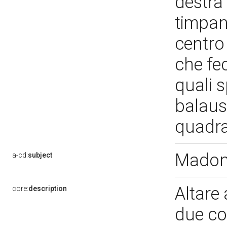
destra 
timpan
centro
che fec
quali 
balaus
quadra
Madon
a-cd:
subject
Altare 
core:
description
due col