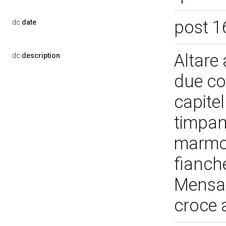
post 1
dc:
date
Altare 
dc:
description
due col
capite
timpan
marmo
fianch
Mensa 
croce 