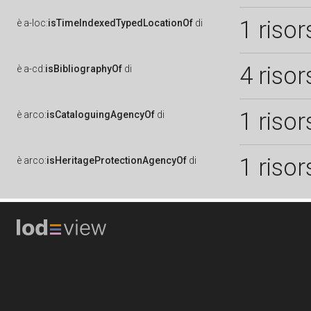
1 risor
è
a-loc:
isTimeIndexedTypedLocationOf
di
4 risor
è
a-cd:
isBibliographyOf
di
1 risor
è
arco:
isCataloguingAgencyOf
di
1 risor
è
arco:
isHeritageProtectionAgencyOf
di