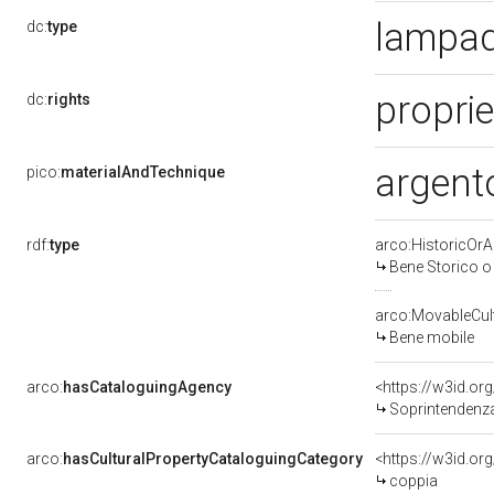
lampad
dc:
type
proprie
dc:
rights
argent
pico:
materialAndTechnique
rdf:
type
arco:HistoricOrAr
Bene Storico o 
arco:MovableCult
Bene mobile
arco:
hasCataloguingAgency
<https://w3id.
Soprintendenza 
arco:
hasCulturalPropertyCataloguingCategory
<https://w3id.or
coppia