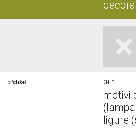
decorat
rdfs:
label
EN
IT
motivi 
(lampad
ligure 