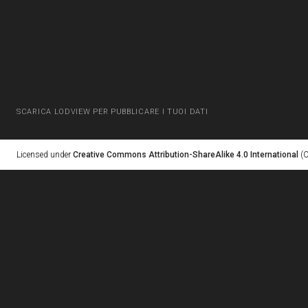
SCARICA LODVIEW PER PUBBLICARE I TUOI DATI
Licensed under
Creative Commons Attribution-ShareAlike 4.0 International
(C