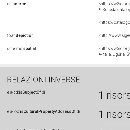
dc:
source
<https://w3id.o
Scheda catalo
<https://catalogo
foaf:
depiction
dcterms:
spatial
<https://w3id.o
Italia, Liguria, S
RELAZIONI INVERSE
1 risor
è
a-cd:
isSubjectOf
di
1 risor
è
a-loc:
isCulturalPropertyAddressOf
di