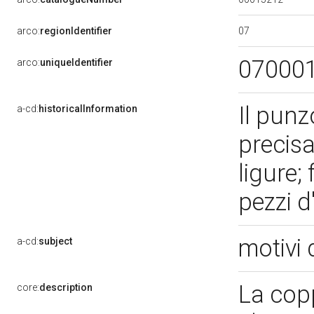
07
arco:
regionIdentifier
07000
arco:
uniqueIdentifier
Il punz
a-cd:
historicalInformation
precis
ligure;
pezzi d
motivi 
a-cd:
subject
La cop
core:
description