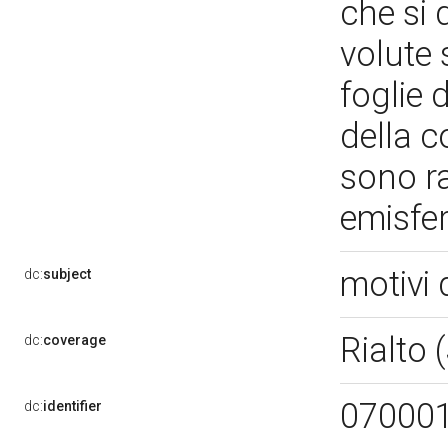
che si 
volute 
foglie 
della c
sono r
emisfer
motivi 
dc:
subject
Rialto 
dc:
coverage
07000
dc:
identifier