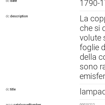
1790-
dc:
date
La cop
dc:
description
che si 
volute 
foglie 
della c
sono r
emisfer
lampad
dc:
title
00015212
arco:
catalogueNumber