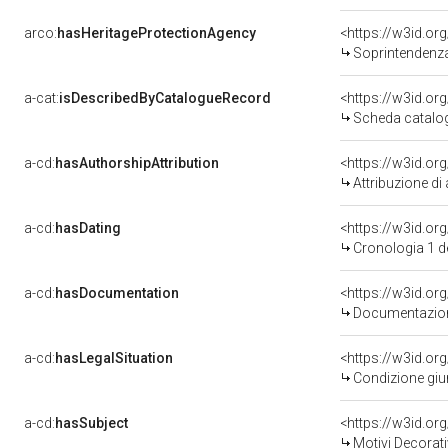
arco:
hasHeritageProtectionAgency
<https://w3id.o
Soprintendenza 
a-cat:
isDescribedByCatalogueRecord
<https://w3id.o
Scheda catalo
a-cd:
hasAuthorshipAttribution
Attribuzione di
a-cd:
hasDating
<https://w3id.o
Cronologia 1 
a-cd:
hasDocumentation
Documentazione
a-cd:
hasLegalSituation
Condizione giur
a-cd:
hasSubject
<https://w3id.o
Motivi Decorati