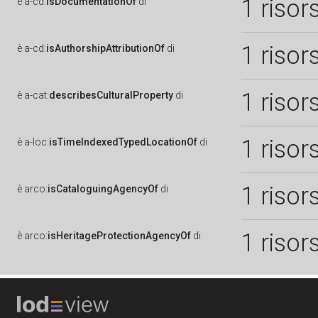
1 risor
è
a-cd:
isDocumentationOf
di
1 risor
è
a-cd:
isAuthorshipAttributionOf
di
1 risor
è
a-cat:
describesCulturalProperty
di
1 risor
è
a-loc:
isTimeIndexedTypedLocationOf
di
1 risor
è
arco:
isCataloguingAgencyOf
di
1 risor
è
arco:
isHeritageProtectionAgencyOf
di