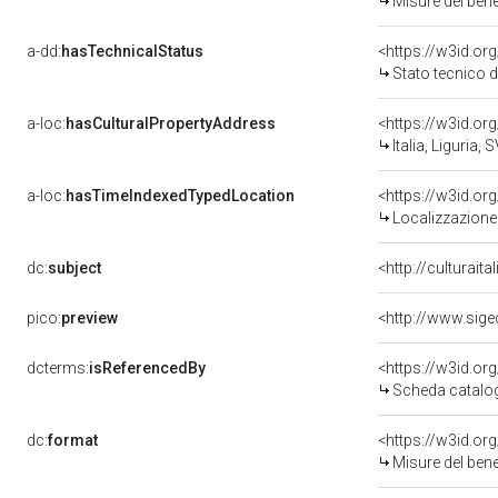
Misure del ben
a-dd:
hasTechnicalStatus
<https://w3id.or
Stato tecnico 
a-loc:
hasCulturalPropertyAddress
<https://w3id.o
Italia, Liguria, S
a-loc:
hasTimeIndexedTypedLocation
<https://w3id.o
Localizzazione 
dc:
subject
<http://culturait
pico:
preview
dcterms:
isReferencedBy
<https://w3id.o
Scheda catalo
dc:
format
<https://w3id.o
Misure del ben