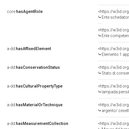
core:
hasAgentRole
<https://w3id.o
Ente schedatore de
<https://w3id.o
Ente competente per t
a-dd:
hasAffixedElement
<https://w3id.or
Elemento 1 ap
a-dd:
hasConservationStatus
<https://w3id.o
Stato di conse
a-dd:
hasCulturalPropertyType
<https://w3id.o
lampada pensi
a-dd:
hasMaterialOrTechnique
<https://w3id.or
argento/ cesel
a-dd:
hasMeasurementCollection
<https://w3id.o