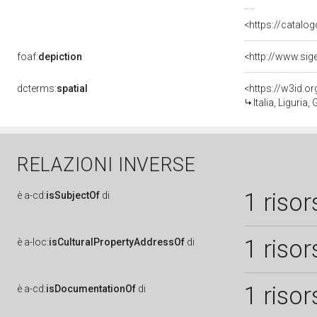
<https://catalog
foaf:
depiction
dcterms:
spatial
<https://w3id.
Italia, Liguria
RELAZIONI INVERSE
1 risor
è
a-cd:
isSubjectOf
di
1 risor
è
a-loc:
isCulturalPropertyAddressOf
di
1 risor
è
a-cd:
isDocumentationOf
di