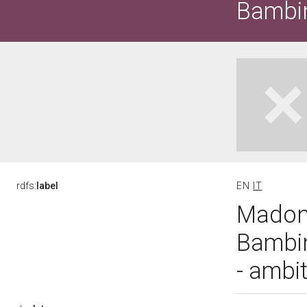
Bambin
rdfs:
label
EN
IT
Madonn
Bambin
- ambit