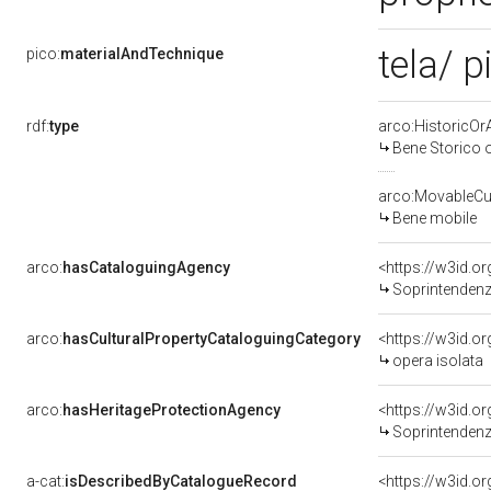
tela/ p
pico:
materialAndTechnique
rdf:
type
arco:HistoricOrA
Bene Storico o
arco:MovableCul
Bene mobile
arco:
hasCataloguingAgency
<https://w3id.
Soprintendenza 
arco:
hasCulturalPropertyCataloguingCategory
<https://w3id.o
opera isolata
arco:
hasHeritageProtectionAgency
<https://w3id.
Soprintendenza Arche
a-cat:
isDescribedByCatalogueRecord
<https://w3id.