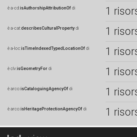
1 risor
è
a-cd:
isAuthorshipAttributionOf
di
1 risor
è
a-cat:
describesCulturalProperty
di
1 risor
è
a-loc:
isTimeIndexedTypedLocationOf
di
1 risor
è
clv:
isGeometryFor
di
1 risor
è
arco:
isCataloguingAgencyOf
di
1 risor
è
arco:
isHeritageProtectionAgencyOf
di