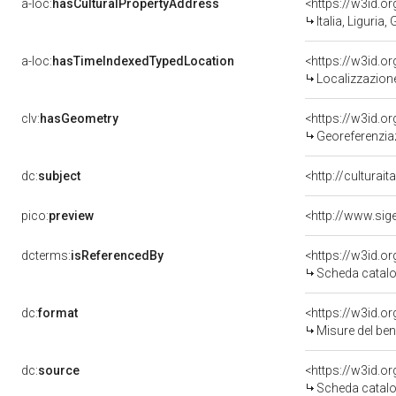
a-loc:
hasCulturalPropertyAddress
<https://w3id.
Italia, Liguria
a-loc:
hasTimeIndexedTypedLocation
<https://w3id.
Localizzazione
clv:
hasGeometry
<https://w3id.
Georeferenzia
dc:
subject
<http://culturai
pico:
preview
dcterms:
isReferencedBy
<https://w3id.
Scheda catalo
dc:
format
<https://w3id.
Misure del be
dc:
source
<https://w3id.
Scheda catalo