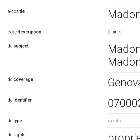
Madon
a-cd:
title
Dipinto
core:
description
Madonn
dc:
subject
Madon
Genov
dc:
coverage
07000
dc:
identifier
dipinto
dc:
type
propri
dc:
rights