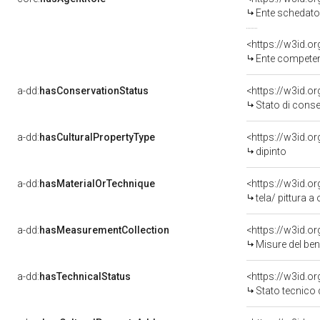
Ente schedatore d
<https://w3id.o
Ente competente per tute
a-dd:
hasConservationStatus
<https://w3id.o
Stato di cons
a-dd:
hasCulturalPropertyType
<https://w3id.
dipinto
a-dd:
hasMaterialOrTechnique
<https://w3id.or
tela/ pittura a 
a-dd:
hasMeasurementCollection
<https://w3id.
Misure del be
a-dd:
hasTechnicalStatus
<https://w3id.o
Stato tecnico