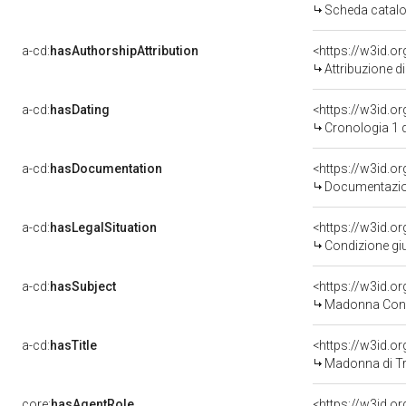
Scheda catalo
a-cd:
hasAuthorshipAttribution
Attribuzione d
a-cd:
hasDating
<https://w3id.
Cronologia 1 
a-cd:
hasDocumentation
Documentazion
a-cd:
hasLegalSituation
Condizione giu
a-cd:
hasSubject
<https://w3id.
Madonna Con 
a-cd:
hasTitle
<https://w3id.o
Madonna di T
core:
hasAgentRole
<https://w3id.