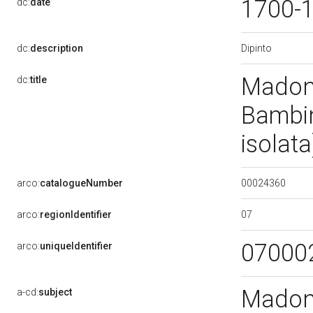
1700-
dc:
date
Dipinto
dc:
description
Madonn
dc:
title
Bambin
isolat
00024360
arco:
catalogueNumber
07
arco:
regionIdentifier
07000
arco:
uniqueIdentifier
Madon
a-cd:
subject