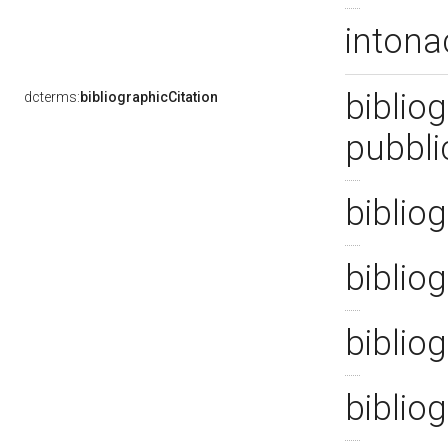
intona
bibliog
dcterms:
bibliographicCitation
pubbli
bibliog
biblio
bibliog
bibliog