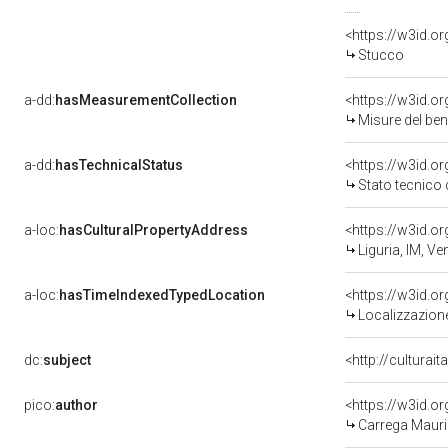
<https://w3id.o
Stucco
a-dd:
hasMeasurementCollection
<https://w3id.
Misure del be
a-dd:
hasTechnicalStatus
<https://w3id.o
Stato tecnico
a-loc:
hasCulturalPropertyAddress
<https://w3id.
Liguria, IM, Ve
a-loc:
hasTimeIndexedTypedLocation
<https://w3id.
Localizzazione
dc:
subject
<http://culturai
pico:
author
<https://w3id.
Carrega Mauri