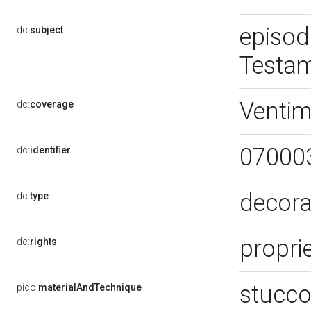
episod
dc:
subject
Testa
Ventim
dc:
coverage
07000
dc:
identifier
decora
dc:
type
proprie
dc:
rights
stucc
pico:
materialAndTechnique