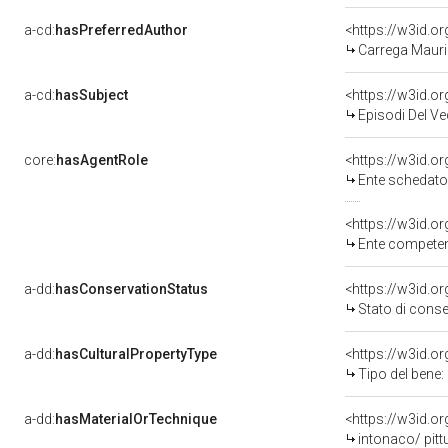
a-cd:
hasPreferredAuthor
<https://w3id.
Carrega Mauri
a-cd:
hasSubject
<https://w3id.
Episodi Del V
core:
hasAgentRole
<https://w3id.
Ente schedatore d
<https://w3id.o
Ente competente per 
a-dd:
hasConservationStatus
<https://w3id.o
Stato di cons
a-dd:
hasCulturalPropertyType
<https://w3id.
Tipo del bene:
a-dd:
hasMaterialOrTechnique
<https://w3id.o
intonaco/ pitt