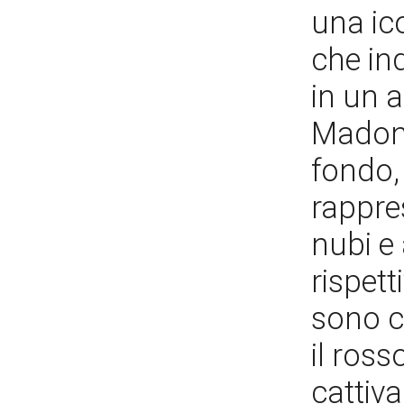
una ic
che in
in un a
Madonn
fondo, 
rappre
nubi e 
rispett
sono ca
il ross
cattiv