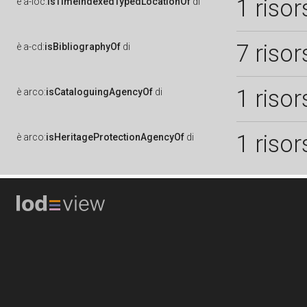
1 risor
è
a-loc:
isTimeIndexedTypedLocationOf
di
7 risor
è
a-cd:
isBibliographyOf
di
1 risor
è
arco:
isCataloguingAgencyOf
di
1 risor
è
arco:
isHeritageProtectionAgencyOf
di