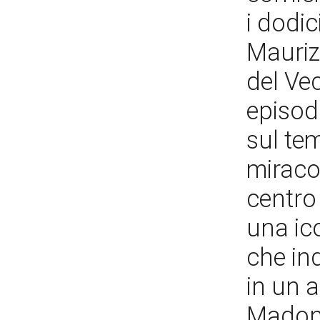
i dodic
Mauriz
del Ve
episodi
sul tem
miracol
centro 
una ic
che in
in un a
Madonn