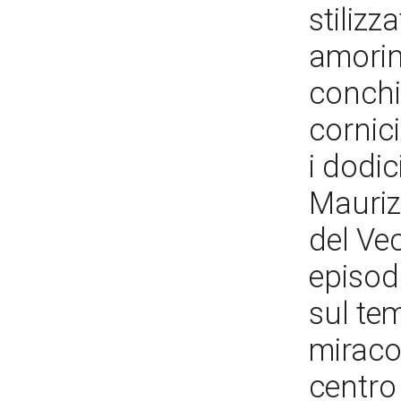
stilizza
amorini
conchig
cornic
i dodic
Mauriz
del Ve
episodi
sul tem
miracol
centro 