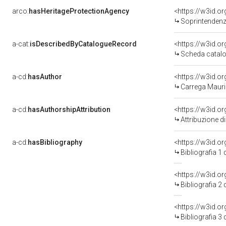
arco:
hasHeritageProtectionAgency
<https://w3id.
Soprintendenza
a-cat:
isDescribedByCatalogueRecord
<https://w3id.
Scheda catalo
a-cd:
hasAuthor
<https://w3id.
Carrega Mauri
a-cd:
hasAuthorshipAttribution
<https://w3id.o
Attribuzione d
a-cd:
hasBibliography
<https://w3id.o
Bibliografia 1
<https://w3id.o
Bibliografia 2
<https://w3id.o
Bibliografia 3