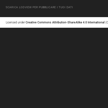
SCARICA LODVIEW PER PUBBLICARE I TUOI DATI
Licensed under
Creative Commons Attribution-ShareAlike 4.0 International
(C