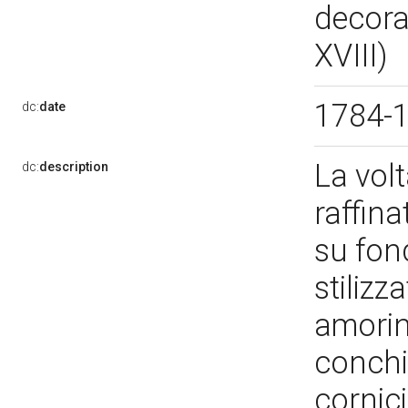
decora
XVIII)
1784-
dc:
date
La vol
dc:
description
raffin
su fon
stilizza
amorini
conchig
cornic