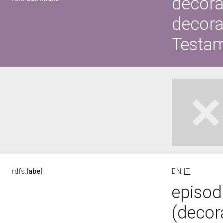
decora
decora
Testa
rdfs:
label
EN
IT
episod
(decor