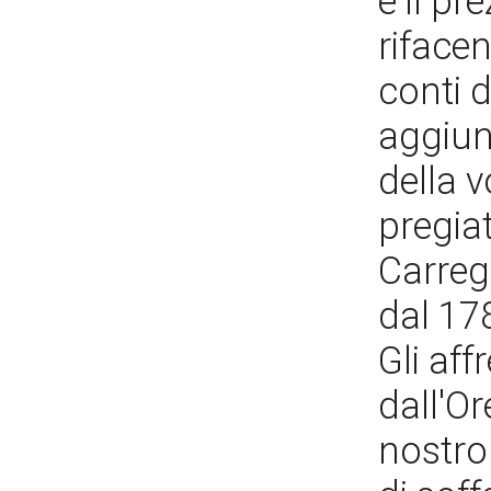
e il p
rifacen
conti d
aggiung
della v
pregia
Carreg
dal 178
Gli af
dall'Or
nostro