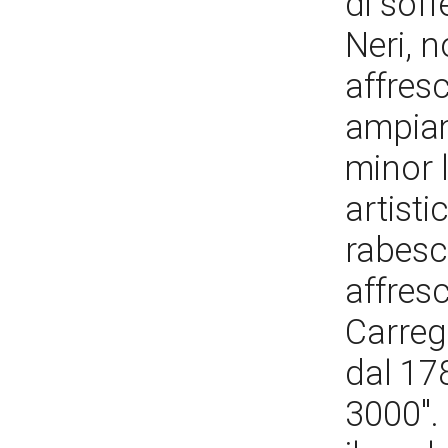
di soff
Neri, n
affresc
ampiam
minor l
artist
rabesc
affresc
Carreg
dal 17
3000".