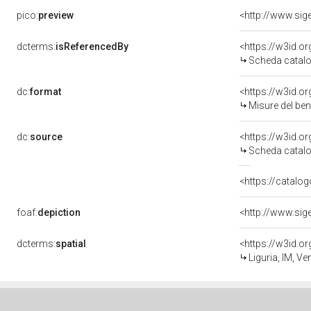
pico:
preview
dcterms:
isReferencedBy
<https://w3id.
Scheda catalo
dc:
format
<https://w3id.
Misure del be
dc:
source
<https://w3id.
Scheda catalo
<https://catalog
foaf:
depiction
dcterms:
spatial
<https://w3id.
Liguria, IM, Ve