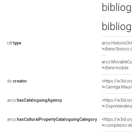
bibliog
bibliog
rdf:
type
arco:HistoricOrA
Bene Storico o
arco:MovableCul
Bene mobile
dc:
creator
<https://w3id.
Carrega Mauri
arco:
hasCataloguingAgency
<https://w3id.
Soprintendenza 
arco:
hasCulturalPropertyCataloguingCategory
<https://w3id.o
complesso de