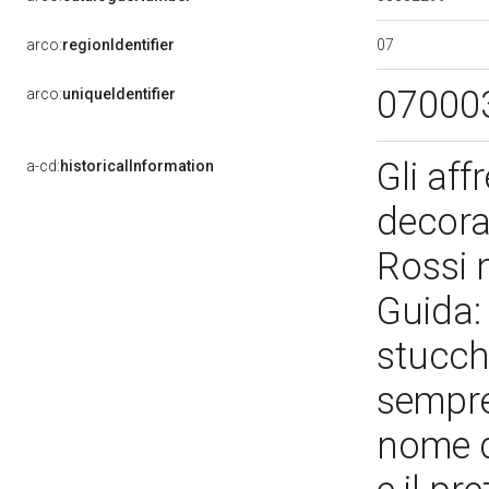
07
arco:
regionIdentifier
07000
arco:
uniqueIdentifier
Gli aff
a-cd:
historicalInformation
decora
Rossi 
Guida: 
stucchi
sempre
nome de