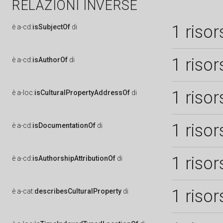
RELAZIONI INVERSE
1 risor
è
a-cd:
isSubjectOf
di
1 risor
è
a-cd:
isAuthorOf
di
1 risor
è
a-loc:
isCulturalPropertyAddressOf
di
1 risor
è
a-cd:
isDocumentationOf
di
1 risor
è
a-cd:
isAuthorshipAttributionOf
di
1 risor
è
a-cat:
describesCulturalProperty
di