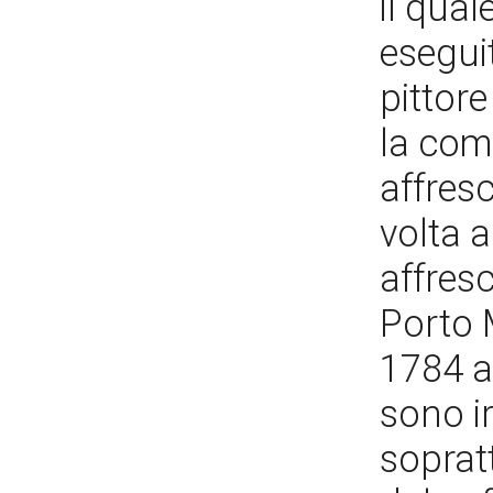
il qual
esegui
pittor
la com
affresc
volta a
affresc
Porto 
1784 al
sono i
soprat