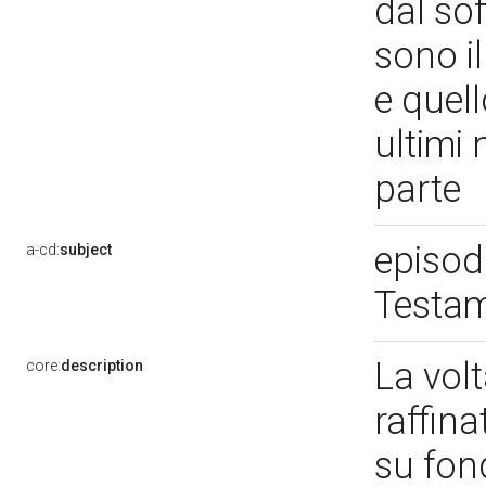
dal soff
sono il
e quell
ultimi
parte
episod
a-cd:
subject
Testa
La vol
core:
description
raffin
su fon