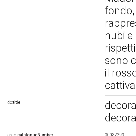
fondo, 
rappre
nubi e 
rispett
sono ca
il ross
cattiv
decora
dc:
title
decora
00032299
arco:
catalogueNumber