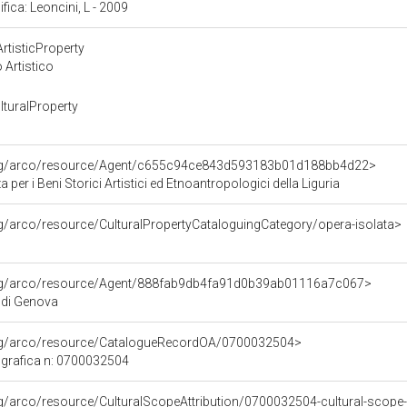
ifica: Leoncini, L - 2009
rtisticProperty
 Artistico
turalProperty
org/arco/resource/Agent/c655c94ce843d593183b01d188bb4d22>
per i Beni Storici Artistici ed Etnoantropologici della Liguria
rg/arco/resource/CulturalPropertyCataloguingCategory/opera-isolata>
org/arco/resource/Agent/888fab9db4fa91d0b39ab01116a7c067>
 di Genova
org/arco/resource/CatalogueRecordOA/0700032504>
grafica n: 0700032504
rg/arco/resource/CulturalScopeAttribution/0700032504-cultural-scope-a