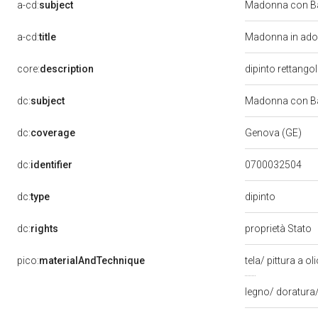
a-cd:
subject
Madonna con Ba
a-cd:
title
Madonna in ador
core:
description
dipinto rettango
dc:
subject
Madonna con Bam
dc:
coverage
Genova (GE)
dc:
identifier
0700032504
dipinto
dc:
type
dc:
rights
proprietà Stato
pico:
materialAndTechnique
tela/ pittura a ol
legno/ doratura/