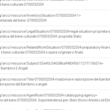
ul bene culturale 0700032504
rg/arco/resource/InventorySituation/0700032504-1>
entariale del bene: 0700032504
rg/arco/resource/LegalSituation/0700032504-legal-situation-proprieta-
ridica del bene culturale 0700032504: proprietà Stato
rg/arco/resource/RelatedWorkSituation/0700032504-preparatory-final-
 il bene culturale 0700032504 e opera originale o finale
org/arco/resource/Subject/55e40c546586a94834561121f110657e>
Bambino E Angeli
rg/arco/resource/Title/0700032504-madonna-in-adorazione-del-bambin
orazione del Bambino e angeli
org/arco/resource/AgentRole/0700032504-cataloguing-agency>
e del bene 0700032504: Soprintendenza per i Beni Storici Artistici ed Etn