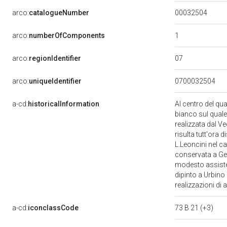
00032504
arco:
catalogueNumber
1
arco:
numberOfComponents
07
arco:
regionIdentifier
arco:
uniqueIdentifier
0700032504
a-cd:
historicalInformation
Al centro del qu
bianco sul quale 
realizzata dal V
risulta tutt'ora
L.Leoncini nel ca
conservata a Gen
modesto assisten
dipinto a Urbino 
realizzazioni di
a-cd:
iconclassCode
73 B 21 (+3)