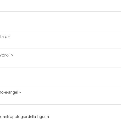
stato>
work-1>
o-e-angeli>
oantropologici della Liguria