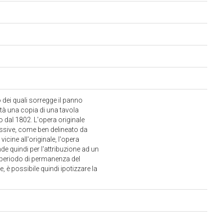
 dei quali sorregge il panno
ltà una copia di una tavola
o dal 1802. L'opera originale
cessive, come ben delineato da
icine all'originale, l'opera
de quindi per l'attribuzione ad un
l periodo di permanenza del
 è possibile quindi ipotizzare la