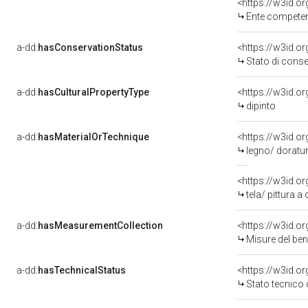
<https://w3id.o
Ente competen
a-dd:
hasConservationStatus
<https://w3id.o
Stato di cons
a-dd:
hasCulturalPropertyType
<https://w3id.
dipinto
a-dd:
hasMaterialOrTechnique
<https://w3id.o
legno/ doratur
<https://w3id.or
tela/ pittura a 
a-dd:
hasMeasurementCollection
<https://w3id.
Misure del be
a-dd:
hasTechnicalStatus
<https://w3id.o
Stato tecnico