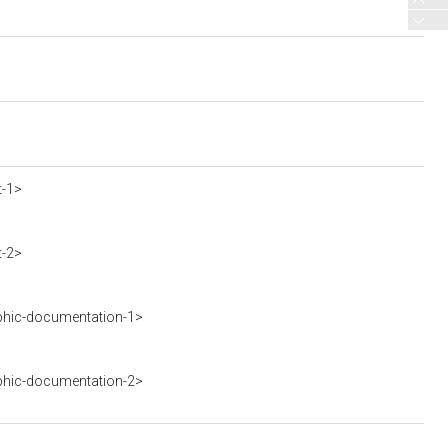
t-1>
t-2>
phic-documentation-1>
phic-documentation-2>