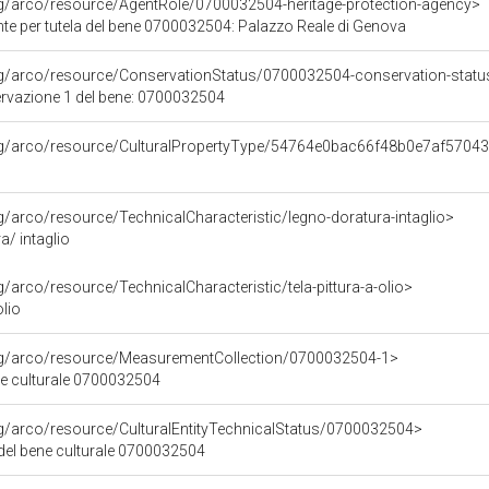
rg/arco/resource/AgentRole/0700032504-heritage-protection-agency>
te per tutela del bene 0700032504: Palazzo Reale di Genova
rg/arco/resource/ConservationStatus/0700032504-conservation-statu
ervazione 1 del bene: 0700032504
org/arco/resource/CulturalPropertyType/54764e0bac66f48b0e7af5704
rg/arco/resource/TechnicalCharacteristic/legno-doratura-intaglio>
a/ intaglio
g/arco/resource/TechnicalCharacteristic/tela-pittura-a-olio>
olio
org/arco/resource/MeasurementCollection/0700032504-1>
ne culturale 0700032504
rg/arco/resource/CulturalEntityTechnicalStatus/0700032504>
 del bene culturale 0700032504