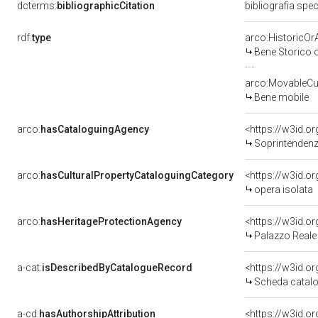
dcterms:
bibliographicCitation
bibliografia spec
rdf:
type
arco:HistoricOrA
Bene Storico o
arco:MovableCul
Bene mobile
arco:
hasCataloguingAgency
<https://w3id.
Soprintendenza 
arco:
hasCulturalPropertyCataloguingCategory
<https://w3id.o
opera isolata
arco:
hasHeritageProtectionAgency
<https://w3id.
Palazzo Reale
a-cat:
isDescribedByCatalogueRecord
<https://w3id.
Scheda catalo
a-cd:
hasAuthorshipAttribution
<https://w3id.o