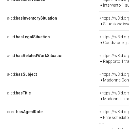
Intervento 1 s
a-cd:
hasInventorySituation
<https://w3id.o
Situazione inv
a-cd:
hasLegalSituation
<https://w3id.o
Condizione giu
a-cd:
hasRelatedWorkSituation
<https://w3id.o
Rapporto 1 tra
a-cd:
hasSubject
<https://w3id.
Madonna Con 
a-cd:
hasTitle
<https://w3id.o
Madonna in ad
core:
hasAgentRole
<https://w3id.
Ente schedator