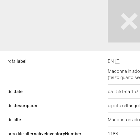
rdfs:
label
EN
IT
Madonna in adora
(terzo quarto se
dc:
date
ca 1551-ca 157
dc:
description
dipinto rettango
dc:
title
Madonna in ador
1188
arco-lite:
alternativeInventoryNumber