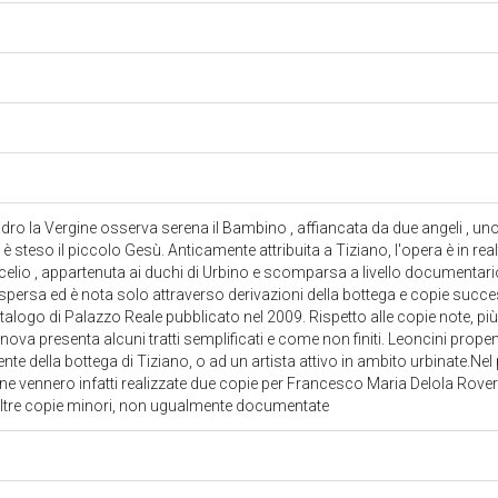
adro la Vergine osserva serena il Bambino , affiancata da due angeli , uno
è steso il piccolo Gesù. Anticamente attribuita a Tiziano, l'opera è in rea
ecelio , appartenuta ai duchi di Urbino e scomparsa a livello documentari
 dispersa ed è nota solo attraverso derivazioni della bottega e copie suc
talogo di Palazzo Reale pubblicato nel 2009. Rispetto alle copie note, più v
ova presenta alcuni tratti semplificati e come non finiti. Leoncini propen
te della bottega di Tiziano, o ad un artista attivo in ambito urbinate.Ne
ne vennero infatti realizzate due copie per Francesco Maria Delola Rovere,
 altre copie minori, non ugualmente documentate