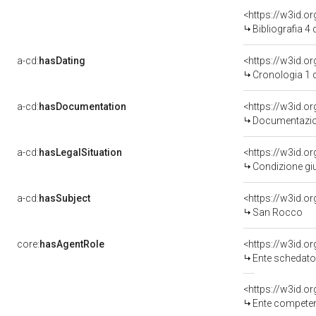
<https://w3id.o
Bibliografia 4
a-cd:
hasDating
<https://w3id.o
Cronologia 1 
a-cd:
hasDocumentation
Documentazion
a-cd:
hasLegalSituation
Condizione giu
a-cd:
hasSubject
<https://w3id.
San Rocco
core:
hasAgentRole
<https://w3id.
Ente schedatore de
<https://w3id.o
Ente competente per tutel