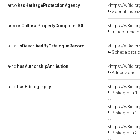
arco:
hasHeritageProtectionAgency
<https://w3id.
Soprintendenza Arche
arco:
isCulturalPropertyComponentOf
<https://w3id.o
trittico, insie
a-cat:
isDescribedByCatalogueRecord
<https://w3id.
Scheda catalo
a-cd:
hasAuthorshipAttribution
Attribuzione d
a-cd:
hasBibliography
<https://w3id.o
Bibliografia 1
<https://w3id.o
Bibliografia 2
<https://w3id.o
Bibliografia 3