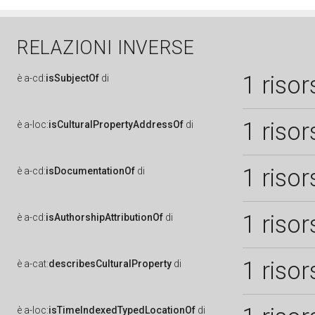
RELAZIONI INVERSE
1 risor
è
a-cd:
isSubjectOf
di
1 risor
è
a-loc:
isCulturalPropertyAddressOf
di
1 risor
è
a-cd:
isDocumentationOf
di
1 risor
è
a-cd:
isAuthorshipAttributionOf
di
1 risor
è
a-cat:
describesCulturalProperty
di
è
a-loc:
isTimeIndexedTypedLocationOf
di