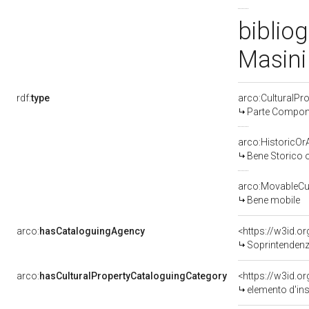
biblio
Masini
rdf:
type
arco:CulturalP
Parte Compone
arco:HistoricOrA
Bene Storico o
arco:MovableCul
Bene mobile
arco:
hasCataloguingAgency
<https://w3id.
Soprintendenza 
arco:
hasCulturalPropertyCataloguingCategory
<https://w3id.o
elemento d'in