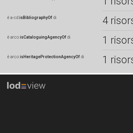
1 risor
4 risor
è
a-cd:
isBibliographyOf
di
1 risor
è
arco:
isCataloguingAgencyOf
di
1 risor
è
arco:
isHeritageProtectionAgencyOf
di