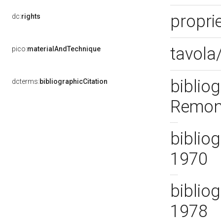
proprie
dc:
rights
tavola
pico:
materialAndTechnique
biblio
dcterms:
bibliographicCitation
Remond
biblio
1970
bibliog
1978