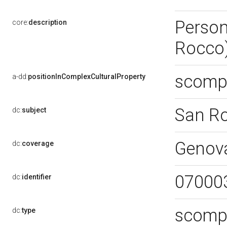
Person
core:
description
Rocco
scompa
a-dd:
positionInComplexCulturalProperty
San R
dc:
subject
Genov
dc:
coverage
07000
dc:
identifier
scompa
dc:
type