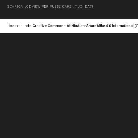
SCARICA LODVIEW PER PUBBLICARE I TUOI DATI
Licensed under
Creative Commons Attribution-ShareAlike 4.0 International
(C