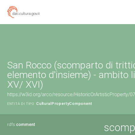
San Rocco (scomparto di tritti
elemento d'insieme) - ambito l
XV/ XVI)
https://w3id.org/arco/resource/HistoricOrArtisticProperty/
CulturalPropertyComponent
ENTITÀ DI TIPO:
scompa
rdfs:
comment