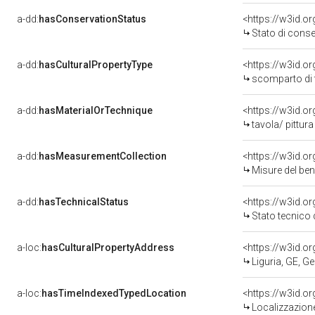
a-dd:
hasConservationStatus
<https://w3id.o
Stato di cons
a-dd:
hasCulturalPropertyType
<https://w3id.
scomparto di t
a-dd:
hasMaterialOrTechnique
<https://w3id.o
tavola/ pittur
a-dd:
hasMeasurementCollection
<https://w3id.
Misure del be
a-dd:
hasTechnicalStatus
<https://w3id.o
Stato tecnico
a-loc:
hasCulturalPropertyAddress
<https://w3id.
Liguria, GE, G
a-loc:
hasTimeIndexedTypedLocation
<https://w3id.
Localizzazione