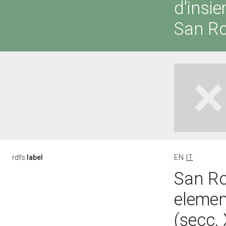
d'insi
San R
rdfs:
label
EN
IT
San Ro
elemen
(secc.