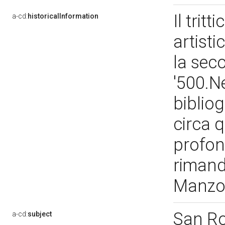
Il trit
a-cd:
historicalInformation
artisti
la sec
'500.Ne
bibliog
circa q
profon
rimanda
Manz
San R
a-cd:
subject