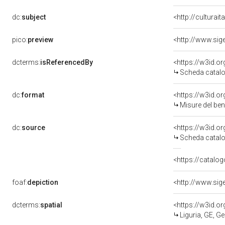
dc:
subject
<http://culturai
pico:
preview
dcterms:
isReferencedBy
<https://w3id.
Scheda catalo
dc:
format
<https://w3id.
Misure del be
dc:
source
<https://w3id.
Scheda catalo
<https://catalog
foaf:
depiction
dcterms:
spatial
<https://w3id.
Liguria, GE, G