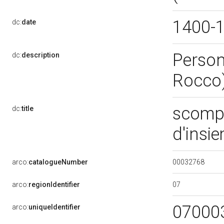
1400-
dc:
date
Person
dc:
description
Rocco
scompa
dc:
title
d'insi
00032768
arco:
catalogueNumber
07
arco:
regionIdentifier
07000
arco:
uniqueIdentifier