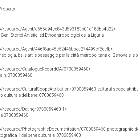
Property
rco/resource/Agent/c655c94ce843d593183b01d188bb4d22>
Beni Storici Artistici ed Etnoantropologici della Liguria
rco/resource/Agent/446f8aa45c62446bbec274499cf8defb>
ologia, belle arti e paesaggio per la città metropolitana di Genova e le 
rco/resource/CatalogueRecordOA/0700059460>
ca n: 0700059460
o/resource/CulturalScopeAttribution/0700059460-cultural-scope-attrib
to culturale del bene: 0700059460
co/resource/Dating/0700059460-1>
ene 0700059460
rco/resource/PhotographicDocumentation/0700059460-photographic-d
grafica 1 del bene culturale: 0700059460