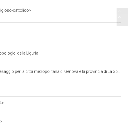
ligioso-cattolico>
pologici della Liguria
ggio per la città metropolitana di Genova e la provincia di La Spezia
4>
o>