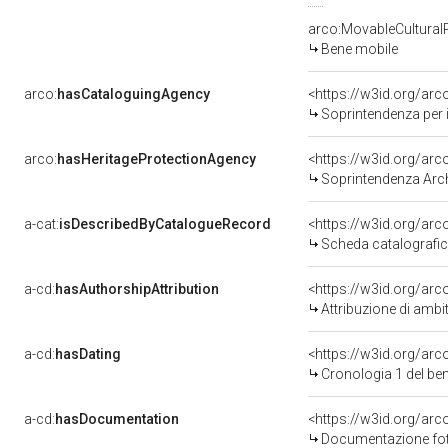
arco:MovableCultural
Bene mobile
arco:
hasCataloguingAgency
<https://w3id.org/a
Soprintendenza per i 
arco:
hasHeritageProtectionAgency
<https://w3id.org/a
Soprintendenza Arche
a-cat:
isDescribedByCatalogueRecord
<https://w3id.org/a
Scheda catalografi
a-cd:
hasAuthorshipAttribution
<https://w3id.org/arc
Attribuzione di ambi
a-cd:
hasDating
<https://w3id.org/ar
Cronologia 1 del b
a-cd:
hasDocumentation
<https://w3id.org/a
Documentazione foto