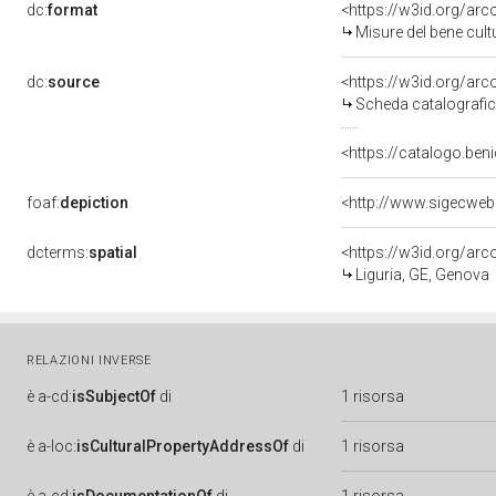
dc:
format
<https://w3id.org/ar
Misure del bene cul
dc:
source
<https://w3id.org/a
Scheda catalografi
<https://catalogo.beni
foaf:
depiction
<http://www.sigecweb
dcterms:
spatial
<https://w3id.org/a
Liguria, GE, Genova
RELAZIONI INVERSE
è
a-cd:
isSubjectOf
di
1 risorsa
è
a-loc:
isCulturalPropertyAddressOf
di
1 risorsa