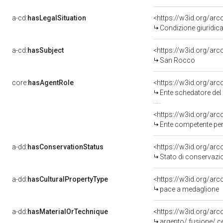
a-cd:
hasLegalSituation
<https://w3id.org/arc
Condizione giuridica
a-cd:
hasSubject
<https://w3id.org/a
San Rocco
core:
hasAgentRole
<https://w3id.org/ar
Ente schedatore del 
<https://w3id.org/ar
Ente competente per 
a-dd:
hasConservationStatus
<https://w3id.org/ar
Stato di conservazi
a-dd:
hasCulturalPropertyType
<https://w3id.org/ar
pace a medaglione
a-dd:
hasMaterialOrTechnique
<https://w3id.org/arc
argento/ fusione/ c