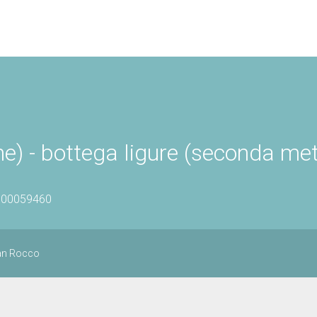
e) - bottega ligure (seconda me
0700059460
an Rocco