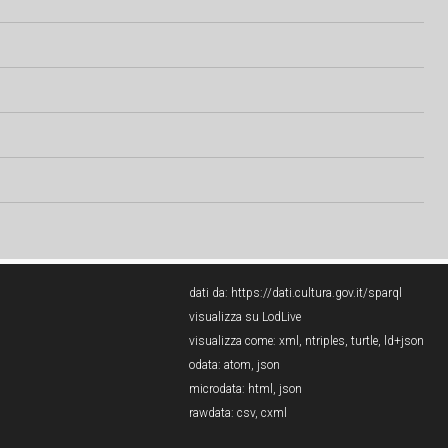
dati da:
https://dati.cultura.gov.it/sparql
visualizza su LodLive
visualizza come:
xml
,
ntriples
,
turtle
,
ld+json
odata:
atom
,
json
microdata:
html
,
json
rawdata:
csv
,
cxml