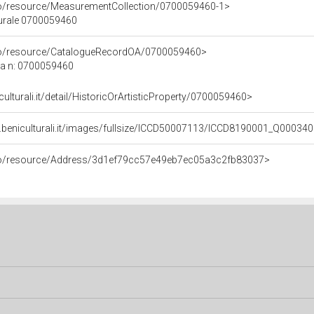
co/resource/MeasurementCollection/0700059460-1>
turale 0700059460
rco/resource/CatalogueRecordOA/0700059460>
ca n: 0700059460
culturali.it/detail/HistoricOrArtisticProperty/0700059460>
.beniculturali.it/images/fullsize/ICCD50007113/ICCD8190001_Q000340
rco/resource/Address/3d1ef79cc57e49eb7ec05a3c2fb83037>