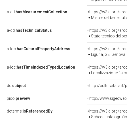
a-dd:
hasMeasurementCollection
<https://w3id.org/ar
Misure del bene cul
a-dd:
hasTechnicalStatus
<https://w3id.org/ar
Stato tecnico del b
a-loc:
hasCulturalPropertyAddress
<https://w3id.org/a
Liguria, GE, Genova
a-loc:
hasTimeIndexedTypedLocation
<https://w3id.org/ar
Localizzazione fisic
dc:
subject
<http://culturaitalia.
pico:
preview
<http://www.sigecweb
dcterms:
isReferencedBy
<https://w3id.org/a
Scheda catalografi