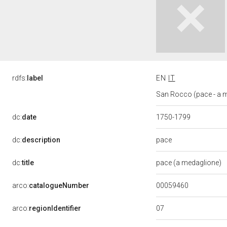
rdfs:
label
EN
IT
San Rocco (pace - a m
dc:
date
1750-1799
pace
dc:
description
dc:
title
pace (a medaglione)
00059460
arco:
catalogueNumber
07
arco:
regionIdentifier