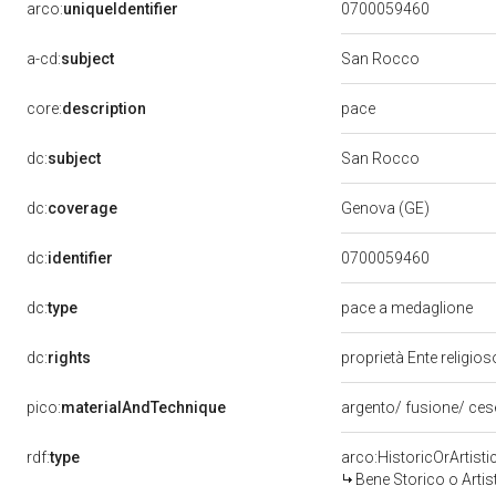
arco:
uniqueIdentifier
0700059460
a-cd:
subject
San Rocco
pace
core:
description
dc:
subject
San Rocco
dc:
coverage
Genova (GE)
dc:
identifier
0700059460
dc:
type
pace a medaglione
dc:
rights
proprietà Ente religio
pico:
materialAndTechnique
argento/ fusione/ ces
rdf:
type
arco:HistoricOrArtisti
Bene Storico o Artis