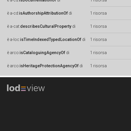
è
a-cd:
isDocumentationOf
di
1 risorsa
è
a-cd:
isAuthorshipAttributionOf
di
1 risorsa
è
a-cat:
describesCulturalProperty
di
1 risorsa
è
a-loc:
isTimeIndexedTypedLocationOf
di
1 risorsa
è
arco:
isCataloguingAgencyOf
di
1 risorsa
è
arco:
isHeritageProtectionAgencyOf
di
1 risorsa