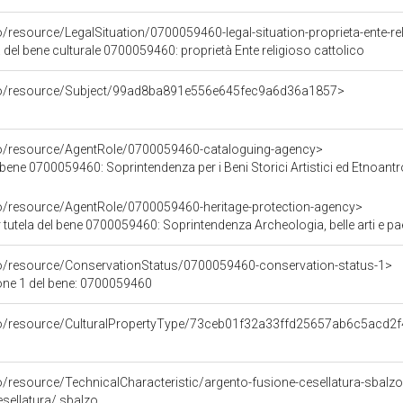
o/resource/LegalSituation/0700059460-legal-situation-proprieta-ente-re
 del bene culturale 0700059460: proprietà Ente religioso cattolico
rco/resource/Subject/99ad8ba891e556e645fec9a6d36a1857>
co/resource/AgentRole/0700059460-cataloguing-agency>
bene 0700059460: Soprintendenza per i Beni Storici Artistici ed Etnoantro
co/resource/AgentRole/0700059460-heritage-protection-agency>
tutela del bene 0700059460: Soprintendenza Archeologia, belle arti e paesa
co/resource/ConservationStatus/0700059460-conservation-status-1>
one 1 del bene: 0700059460
co/resource/CulturalPropertyType/73ceb01f32a33ffd25657ab6c5acd2f
o/resource/TechnicalCharacteristic/argento-fusione-cesellatura-sbalz
esellatura/ sbalzo