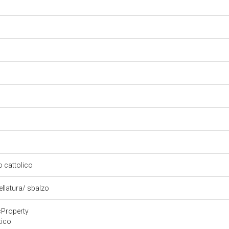
so cattolico
ellatura/ sbalzo
cProperty
tico