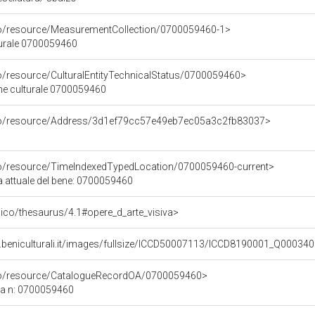
co/resource/MeasurementCollection/0700059460-1>
turale 0700059460
co/resource/CulturalEntityTechnicalStatus/0700059460>
ene culturale 0700059460
rco/resource/Address/3d1ef79cc57e49eb7ec05a3c2fb83037>
co/resource/TimeIndexedTypedLocation/0700059460-current>
a attuale del bene: 0700059460
it/pico/thesaurus/4.1#opere_d_arte_visiva>
.beniculturali.it/images/fullsize/ICCD50007113/ICCD8190001_Q000340
rco/resource/CatalogueRecordOA/0700059460>
ca n: 0700059460