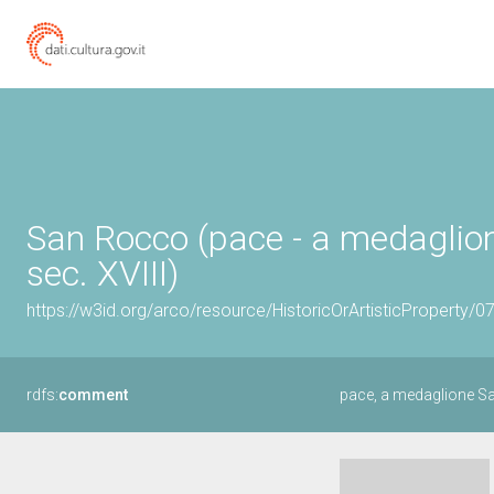
San Rocco (pace - a medaglion
sec. XVIII)
https://w3id.org/arco/resource/HistoricOrArtisticProperty/
rdfs:
comment
pace, a medaglione S