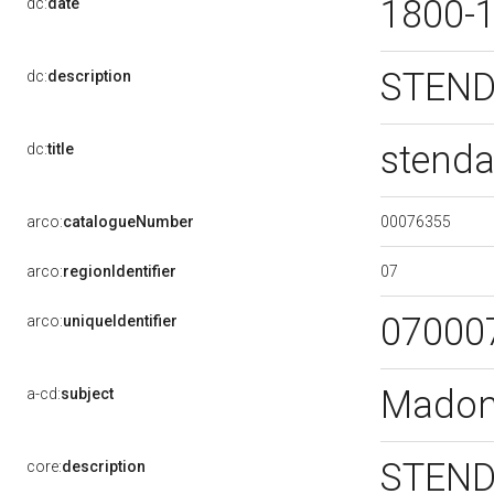
1800-
dc:
date
STEND
dc:
description
stenda
dc:
title
00076355
arco:
catalogueNumber
07
arco:
regionIdentifier
07000
arco:
uniqueIdentifier
Madon
a-cd:
subject
STEND
core:
description