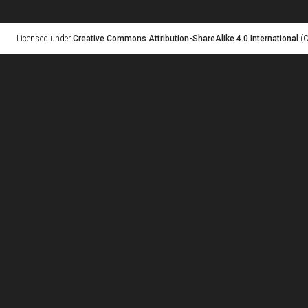
Licensed under
Creative Commons Attribution-ShareAlike 4.0 International
(C