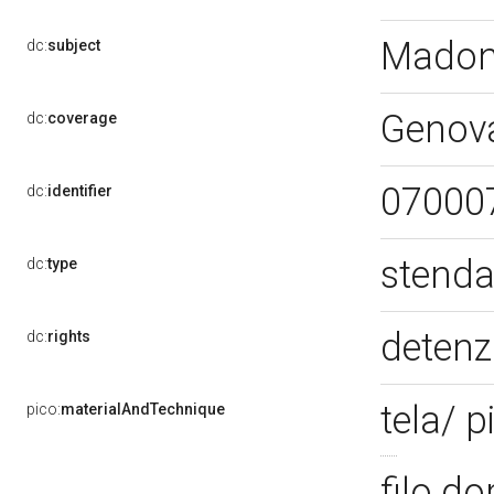
Madon
dc:
subject
Genov
dc:
coverage
07000
dc:
identifier
stenda
dc:
type
detenz
dc:
rights
tela/ p
pico:
materialAndTechnique
filo d