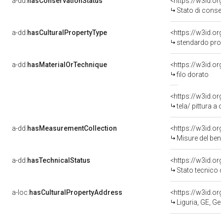
a-dd:
hasConservationStatus
<https://w3id.o
Stato di cons
a-dd:
hasCulturalPropertyType
<https://w3id.
stendardo pro
a-dd:
hasMaterialOrTechnique
<https://w3id.o
filo dorato
<https://w3id.or
tela/ pittura a 
a-dd:
hasMeasurementCollection
<https://w3id.
Misure del be
a-dd:
hasTechnicalStatus
<https://w3id.o
Stato tecnico
a-loc:
hasCulturalPropertyAddress
<https://w3id.
Liguria, GE, G