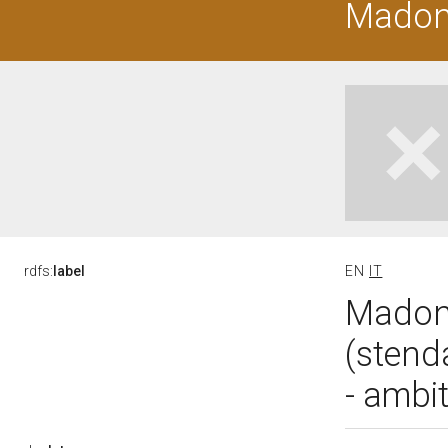
Madon
rdfs:
label
EN
IT
Madon
(stend
- ambi