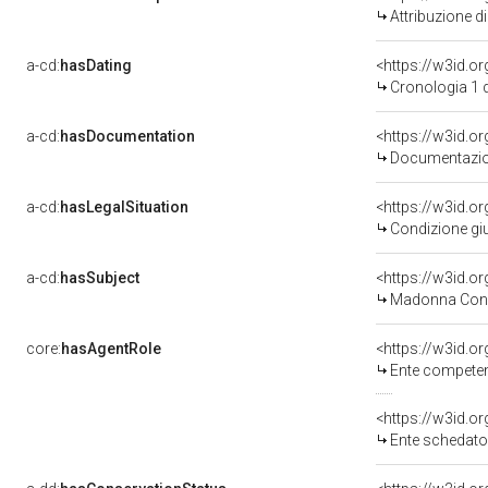
Attribuzione d
a-cd:
hasDating
<https://w3id.
Cronologia 1 
a-cd:
hasDocumentation
Documentazion
a-cd:
hasLegalSituation
Condizione giu
a-cd:
hasSubject
<https://w3id.
Madonna Con 
core:
hasAgentRole
<https://w3id.o
Ente competente per tute
<https://w3id.
Ente schedatore d