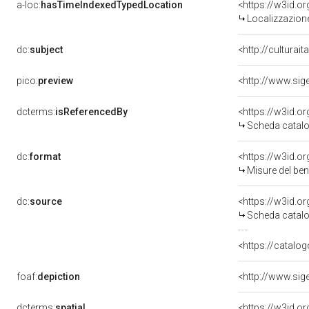
a-loc:
hasTimeIndexedTypedLocation
<https://w3id.
Localizzazione
dc:
subject
<http://culturai
pico:
preview
<http://www.sig
dcterms:
isReferencedBy
<https://w3id.
Scheda catalo
dc:
format
<https://w3id.
Misure del be
dc:
source
<https://w3id.
Scheda catalo
<https://catalog
foaf:
depiction
<http://www.sig
dcterms:
spatial
<https://w3id.