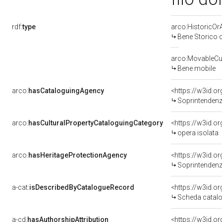
rdf:
type
arco:HistoricOrA
Bene Storico o
arco:MovableCul
Bene mobile
arco:
hasCataloguingAgency
<https://w3id.
Soprintendenza 
arco:
hasCulturalPropertyCataloguingCategory
<https://w3id.o
opera isolata
arco:
hasHeritageProtectionAgency
<https://w3id.
Soprintendenza Arche
a-cat:
isDescribedByCatalogueRecord
<https://w3id.
Scheda catalo
a-cd:
hasAuthorshipAttribution