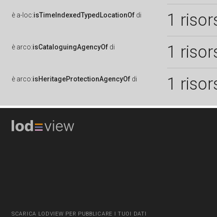
1 risor
è
a-loc:
isTimeIndexedTypedLocationOf
di
1 risor
è
arco:
isCataloguingAgencyOf
di
1 risor
è
arco:
isHeritageProtectionAgencyOf
di
SCARICA LODVIEW PER PUBBLICARE I TUOI DATI