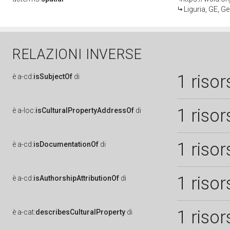
Liguria, GE, G
RELAZIONI INVERSE
1 risor
è
a-cd:
isSubjectOf
di
1 risor
è
a-loc:
isCulturalPropertyAddressOf
di
1 risor
è
a-cd:
isDocumentationOf
di
1 risor
è
a-cd:
isAuthorshipAttributionOf
di
1 risor
è
a-cat:
describesCulturalProperty
di