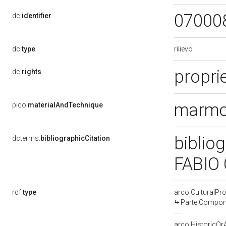
07000
dc:
identifier
rilievo
dc:
type
proprie
dc:
rights
marmo 
pico:
materialAndTechnique
biblio
dcterms:
bibliographicCitation
FABIO 
rdf:
type
arco:CulturalP
Parte Compone
arco:HistoricOrA