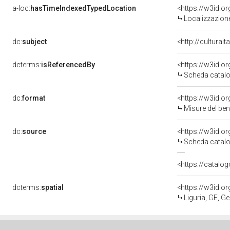
a-loc:
hasTimeIndexedTypedLocation
<https://w3id.
Localizzazione
dc:
subject
<http://culturai
dcterms:
isReferencedBy
<https://w3id.
Scheda catalo
dc:
format
<https://w3id.
Misure del be
dc:
source
<https://w3id.
Scheda catalo
<https://catalog
dcterms:
spatial
<https://w3id.
Liguria, GE, G