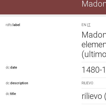
Madon
rdfs:
label
EN
IT
Madonn
elemen
(ultim
1480-
dc:
date
RILIEVO
dc:
description
riliev
dc:
title