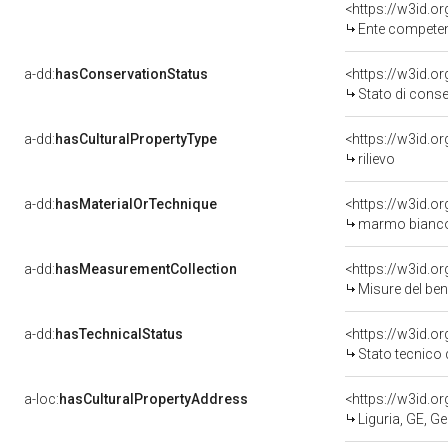
<https://w3id.o
Ente competente per tutel
a-dd:
hasConservationStatus
<https://w3id.o
Stato di cons
a-dd:
hasCulturalPropertyType
<https://w3id.
rilievo
a-dd:
hasMaterialOrTechnique
<https://w3id.o
marmo bianco
a-dd:
hasMeasurementCollection
<https://w3id.
Misure del be
a-dd:
hasTechnicalStatus
<https://w3id.o
Stato tecnico
a-loc:
hasCulturalPropertyAddress
<https://w3id.
Liguria, GE, G