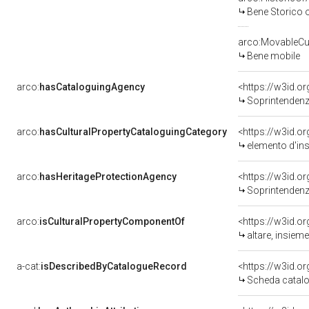
Bene Storico o
arco:MovableCul
Bene mobile
arco:
hasCataloguingAgency
<https://w3id.
Soprintendenza 
arco:
hasCulturalPropertyCataloguingCategory
<https://w3id.o
elemento d'in
arco:
hasHeritageProtectionAgency
<https://w3id.
Soprintendenza Arche
arco:
isCulturalPropertyComponentOf
<https://w3id.o
altare, insiem
a-cat:
isDescribedByCatalogueRecord
<https://w3id.
Scheda catalo