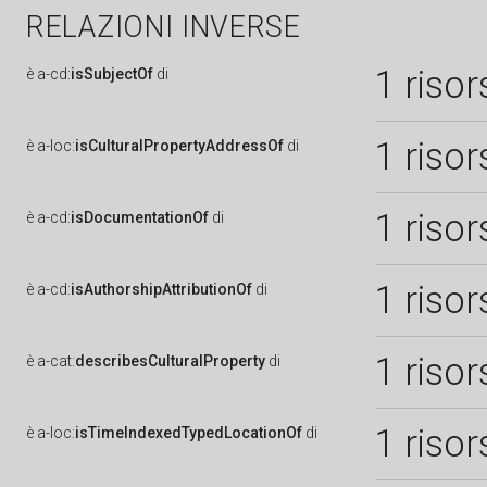
RELAZIONI INVERSE
1 risor
è
a-cd:
isSubjectOf
di
1 risor
è
a-loc:
isCulturalPropertyAddressOf
di
1 risor
è
a-cd:
isDocumentationOf
di
1 risor
è
a-cd:
isAuthorshipAttributionOf
di
1 risor
è
a-cat:
describesCulturalProperty
di
1 risor
è
a-loc:
isTimeIndexedTypedLocationOf
di