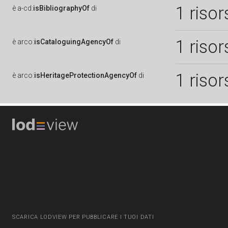
1 risor
è
a-cd:
isBibliographyOf
di
1 risor
è
arco:
isCataloguingAgencyOf
di
1 risor
è
arco:
isHeritageProtectionAgencyOf
di
SCARICA LODVIEW PER PUBBLICARE I TUOI DATI