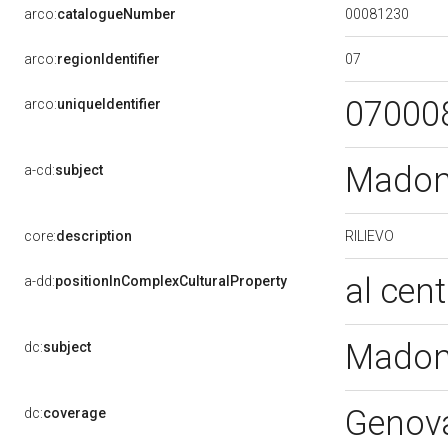
00081230
arco:
catalogueNumber
07
arco:
regionIdentifier
07000
arco:
uniqueIdentifier
Madon
a-cd:
subject
RILIEVO
core:
description
al cen
a-dd:
positionInComplexCulturalProperty
Madon
dc:
subject
Genov
dc:
coverage