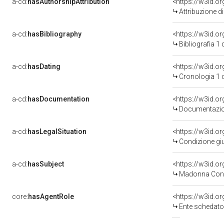
a-cd:
hasAuthorshipAttribution
Attribuzione d
a-cd:
hasBibliography
<https://w3id.o
Bibliografia 1
a-cd:
hasDating
<https://w3id.o
Cronologia 1 
a-cd:
hasDocumentation
Documentazion
a-cd:
hasLegalSituation
Condizione giu
a-cd:
hasSubject
<https://w3id.
Madonna Con 
core:
hasAgentRole
<https://w3id.
Ente schedatore de