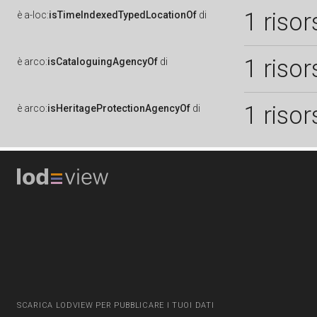
1 risor
è
a-loc:
isTimeIndexedTypedLocationOf
di
1 risor
è
arco:
isCataloguingAgencyOf
di
1 risor
è
arco:
isHeritageProtectionAgencyOf
di
SCARICA LODVIEW PER PUBBLICARE I TUOI DATI