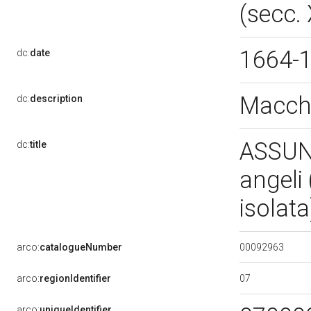
(secc. 
1664-
dc:
date
Macch
dc:
description
ASSUN
dc:
title
angeli
isolat
00092963
arco:
catalogueNumber
07
arco:
regionIdentifier
arco:
uniqueIdentifier