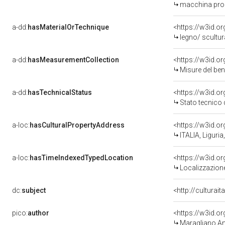
macchina pro
a-dd:
hasMaterialOrTechnique
<https://w3id.or
legno/ scultura
a-dd:
hasMeasurementCollection
<https://w3id.
Misure del be
a-dd:
hasTechnicalStatus
<https://w3id.o
Stato tecnico
a-loc:
hasCulturalPropertyAddress
<https://w3id.
ITALIA, Liguria
a-loc:
hasTimeIndexedTypedLocation
<https://w3id.
Localizzazione
dc:
subject
<http://culturai
pico:
author
<https://w3id.
Maragliano An