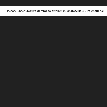
Licensed under
Creative Commons Attribution-ShareAlike 4.0 International
(C