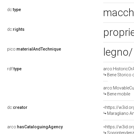
macch
dc:
type
proprie
dc:
rights
legno/ 
pico:
materialAndTechnique
rdf:
type
arco:HistoricOrA
Bene Storico o
arco:MovableCul
Bene mobile
dc:
creator
<https://w3id.
Maragliano An
arco:
hasCataloguingAgency
<https://w3id.
Soprintendenza 