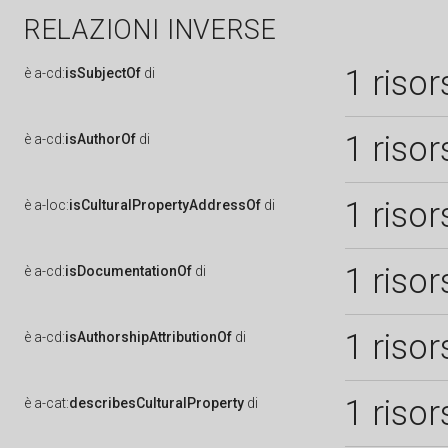
RELAZIONI INVERSE
1 risor
è
a-cd:
isSubjectOf
di
1 risor
è
a-cd:
isAuthorOf
di
1 risor
è
a-loc:
isCulturalPropertyAddressOf
di
1 risor
è
a-cd:
isDocumentationOf
di
1 risor
è
a-cd:
isAuthorshipAttributionOf
di
1 risor
è
a-cat:
describesCulturalProperty
di