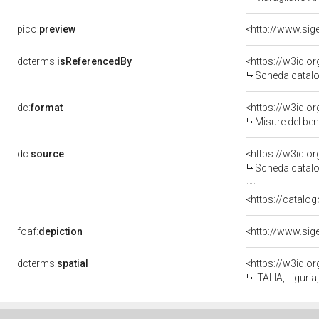
pico:
preview
dcterms:
isReferencedBy
<https://w3id.
Scheda catalo
dc:
format
<https://w3id.
Misure del be
dc:
source
<https://w3id.
Scheda catalo
<https://catalog
foaf:
depiction
dcterms:
spatial
<https://w3id.
ITALIA, Liguria