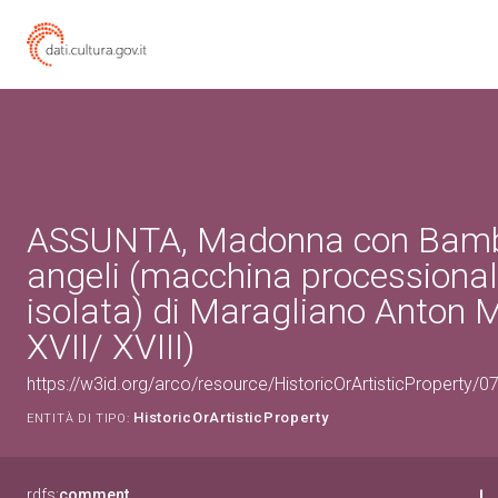
ASSUNTA, Madonna con Bamb
angeli (macchina processional
isolata) di Maragliano Anton M
XVII/ XVIII)
https://w3id.org/arco/resource/HistoricOrArtisticProperty/
HistoricOrArtisticProperty
ENTITÀ DI TIPO:
rdfs:
comment