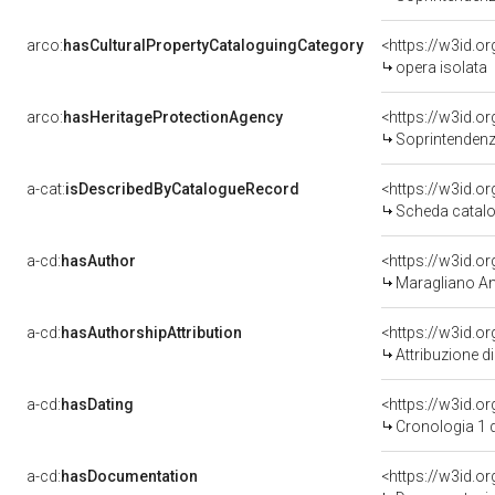
arco:
hasCulturalPropertyCataloguingCategory
<https://w3id.o
opera isolata
arco:
hasHeritageProtectionAgency
<https://w3id.
Soprintendenza
a-cat:
isDescribedByCatalogueRecord
<https://w3id.
Scheda catalo
a-cd:
hasAuthor
<https://w3id.
Maragliano An
a-cd:
hasAuthorshipAttribution
<https://w3id.o
Attribuzione d
a-cd:
hasDating
<https://w3id.
Cronologia 1 
a-cd:
hasDocumentation