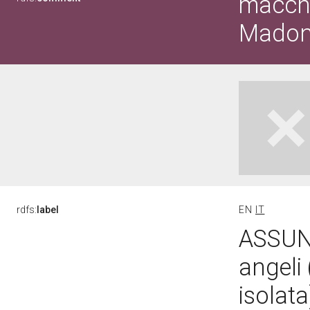
macchi
Madon
rdfs:
label
EN
IT
ASSUN
angeli
isolat