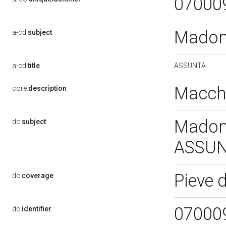
07000
Madon
a-cd:
subject
ASSUNTA
a-cd:
title
Macch
core:
description
Madonn
dc:
subject
ASSU
Pieve 
dc:
coverage
07000
dc:
identifier