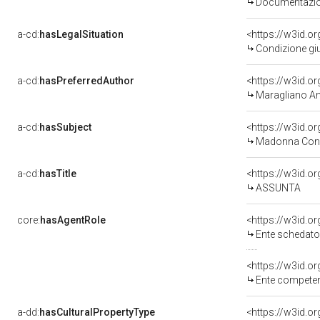
Documentazion
a-cd:
hasLegalSituation
Condizione giu
a-cd:
hasPreferredAuthor
<https://w3id.
Maragliano An
a-cd:
hasSubject
<https://w3id.
Madonna Con 
a-cd:
hasTitle
<https://w3id.o
ASSUNTA
core:
hasAgentRole
<https://w3id.
Ente schedatore d
<https://w3id.o
Ente competente per 
a-dd:
hasCulturalPropertyType