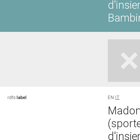
d'insi
Bambin
rdfs:
label
EN
IT
Madon
(sport
d'insi