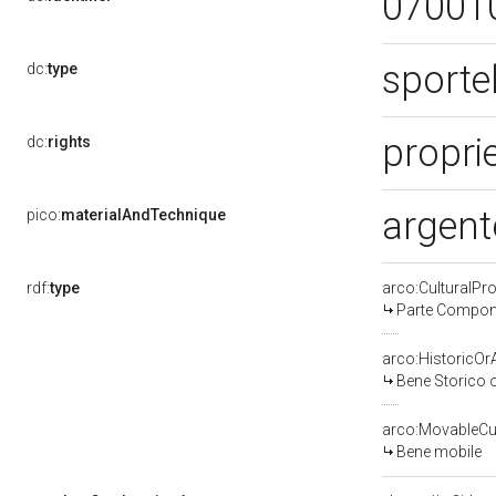
07001
sporte
dc:
type
proprie
dc:
rights
argent
pico:
materialAndTechnique
rdf:
type
arco:CulturalP
Parte Compone
arco:HistoricOrA
Bene Storico o
arco:MovableCul
Bene mobile