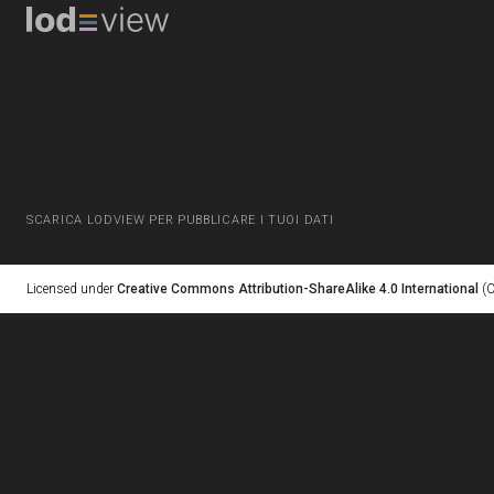
SCARICA LODVIEW PER PUBBLICARE I TUOI DATI
Licensed under
Creative Commons Attribution-ShareAlike 4.0 International
(C