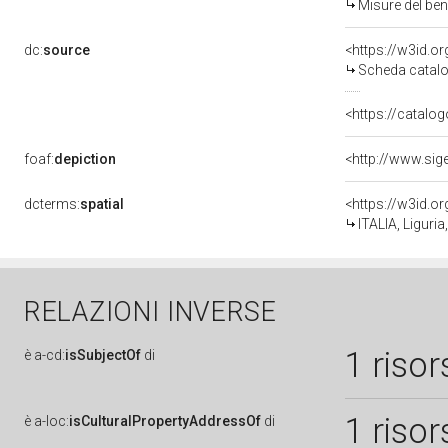
Misure del be
dc:
source
<https://w3id.
Scheda catalo
<https://catalog
foaf:
depiction
dcterms:
spatial
<https://w3id.
ITALIA, Liguri
RELAZIONI INVERSE
1 risor
è
a-cd:
isSubjectOf
di
1 risor
è
a-loc:
isCulturalPropertyAddressOf
di