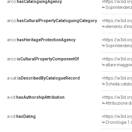
arco:
hasCataloguingAgency
<https://w3id.
Soprintendenza 
arco:
hasCulturalPropertyCataloguingCategory
<https://w3id.o
elemento d'in
arco:
hasHeritageProtectionAgency
<https://w3id.
Soprintendenza Arche
arco:
isCulturalPropertyComponentOf
<https://w3id.o
altare maggior
a-cat:
isDescribedByCatalogueRecord
<https://w3id.
Scheda catalo
a-cd:
hasAuthorshipAttribution
Attribuzione d
a-cd:
hasDating
<https://w3id.o
Cronologia 1 