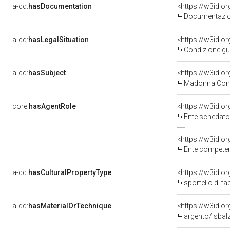
a-cd:
hasDocumentation
Documentazion
a-cd:
hasLegalSituation
Condizione giu
a-cd:
hasSubject
<https://w3id.
Madonna Con 
core:
hasAgentRole
<https://w3id.
Ente schedatore de
<https://w3id.o
Ente competente per tutel
a-dd:
hasCulturalPropertyType
sportello di t
a-dd:
hasMaterialOrTechnique
<https://w3id.o
argento/ sbal