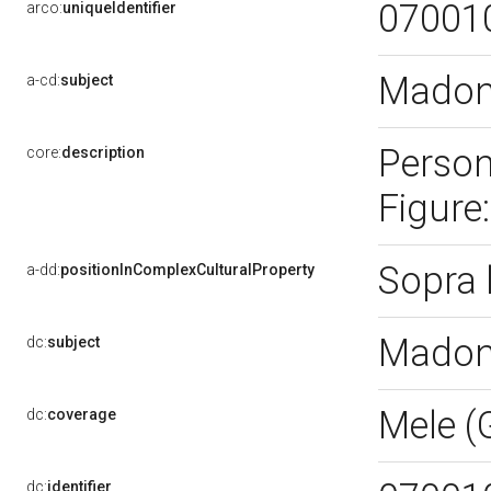
07001
arco:
uniqueIdentifier
Madon
a-cd:
subject
Person
core:
description
Figure
Sopra
a-dd:
positionInComplexCulturalProperty
Madon
dc:
subject
Mele (
dc:
coverage
dc:
identifier