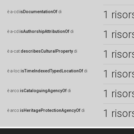
1 risor
è
a-cd:
isDocumentationOf
di
1 risor
è
a-cd:
isAuthorshipAttributionOf
di
1 risor
è
a-cat:
describesCulturalProperty
di
1 risor
è
a-loc:
isTimeIndexedTypedLocationOf
di
1 risor
è
arco:
isCataloguingAgencyOf
di
1 risor
è
arco:
isHeritageProtectionAgencyOf
di