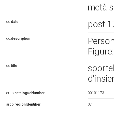
metà s
post 1
dc:
date
Person
dc:
description
Figure
sporte
dc:
title
d'insi
00101173
arco:
catalogueNumber
07
arco:
regionIdentifier