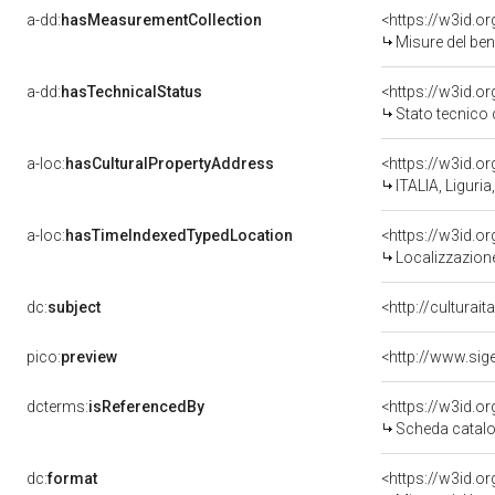
a-dd:
hasMeasurementCollection
<https://w3id.
Misure del be
a-dd:
hasTechnicalStatus
<https://w3id.o
Stato tecnico
a-loc:
hasCulturalPropertyAddress
<https://w3id.
ITALIA, Liguri
a-loc:
hasTimeIndexedTypedLocation
<https://w3id.
Localizzazione
dc:
subject
<http://culturai
pico:
preview
dcterms:
isReferencedBy
<https://w3id.
Scheda catalo
dc:
format
<https://w3id.