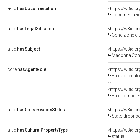
a-cd:
hasDocumentation
Documentazion
a-cd:
hasLegalSituation
Condizione giu
a-cd:
hasSubject
<https://w3id.
Madonna Con 
core:
hasAgentRole
<https://w3id.
Ente schedatore d
<https://w3id.o
Ente competente per 
a-dd:
hasConservationStatus
<https://w3id.o
Stato di cons
a-dd:
hasCulturalPropertyType
<https://w3id.
statua