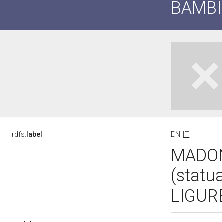
BAMBI
rdfs:
label
EN
IT
MADON
(statu
LIGURE