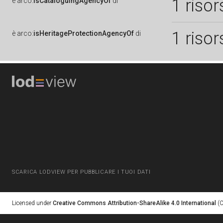
1 risor
è
arco:
isCataloguingAgencyOf
di
1 risor
è
arco:
isHeritageProtectionAgencyOf
di
SCARICA LODVIEW PER PUBBLICARE I TUOI DATI
Licensed under
Creative Commons Attribution-ShareAlike 4.0 International
(C