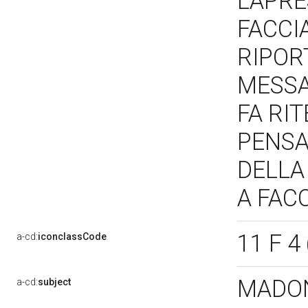
LAPRE
FACCI
RIPOR
MESSA
FA RI
PENSA
DELLA
A FACC
11 F 4
a-cd:
iconclassCode
MADON
a-cd:
subject