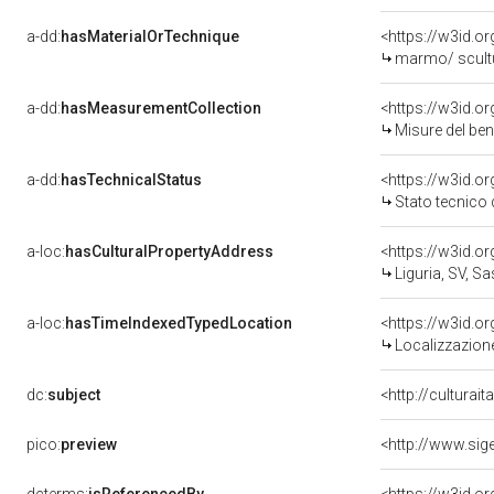
a-dd:
hasMaterialOrTechnique
<https://w3id.o
marmo/ scult
a-dd:
hasMeasurementCollection
<https://w3id.
Misure del be
a-dd:
hasTechnicalStatus
<https://w3id.o
Stato tecnico
a-loc:
hasCulturalPropertyAddress
<https://w3id.
Liguria, SV, Sa
a-loc:
hasTimeIndexedTypedLocation
<https://w3id.
Localizzazione
dc:
subject
<http://culturai
pico:
preview