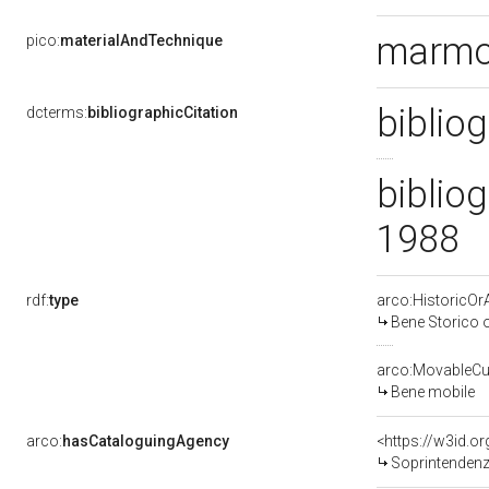
marmo
pico:
materialAndTechnique
biblio
dcterms:
bibliographicCitation
bibliog
1988
rdf:
type
arco:HistoricOrA
Bene Storico o
arco:MovableCul
Bene mobile
arco:
hasCataloguingAgency
<https://w3id.
Soprintendenza 