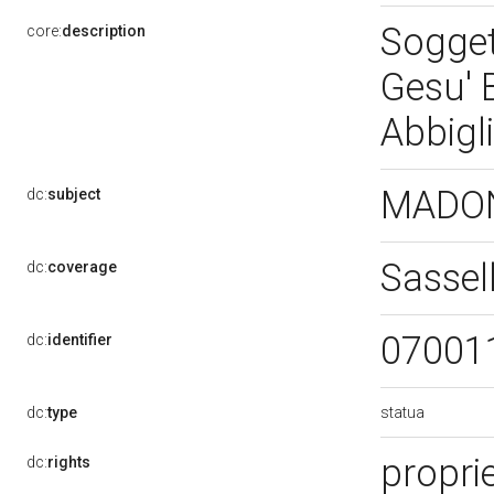
Sogget
core:
description
Gesu' 
Abbigl
MADON
dc:
subject
Sassel
dc:
coverage
07001
dc:
identifier
statua
dc:
type
proprie
dc:
rights