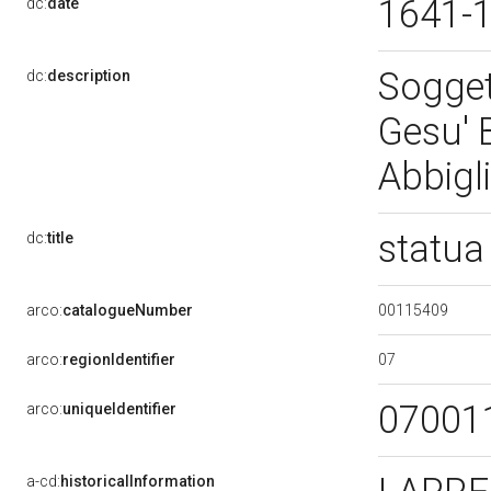
1641-
dc:
date
Sogget
dc:
description
Gesu' 
Abbigl
statua
dc:
title
00115409
arco:
catalogueNumber
07
arco:
regionIdentifier
07001
arco:
uniqueIdentifier
a-cd:
historicalInformation