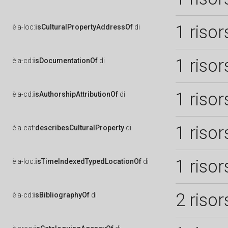
1 risor
è
a-loc:
isCulturalPropertyAddressOf
di
1 risor
è
a-cd:
isDocumentationOf
di
1 risor
è
a-cd:
isAuthorshipAttributionOf
di
1 risor
è
a-cat:
describesCulturalProperty
di
1 risor
è
a-loc:
isTimeIndexedTypedLocationOf
di
2 risor
è
a-cd:
isBibliographyOf
di