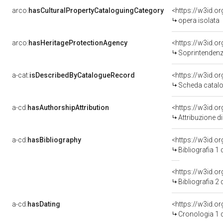
arco:
hasCulturalPropertyCataloguingCategory
<https://w3id.o
opera isolata
arco:
hasHeritageProtectionAgency
<https://w3id.
Soprintendenza
a-cat:
isDescribedByCatalogueRecord
<https://w3id.
Scheda catalo
a-cd:
hasAuthorshipAttribution
Attribuzione d
a-cd:
hasBibliography
<https://w3id.o
Bibliografia 1
<https://w3id.o
Bibliografia 2
a-cd:
hasDating
<https://w3id.
Cronologia 1 