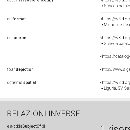
dcterms:
isReferencedBy
<https://w3id.
Scheda catalo
dc:
format
<https://w3id.
Misure del be
dc:
source
<https://w3id.
Scheda catalo
<https://catalog
foaf:
depiction
dcterms:
spatial
<https://w3id.
Liguria, SV, Sa
RELAZIONI INVERSE
1 risor
è
a-cd:
isSubjectOf
di