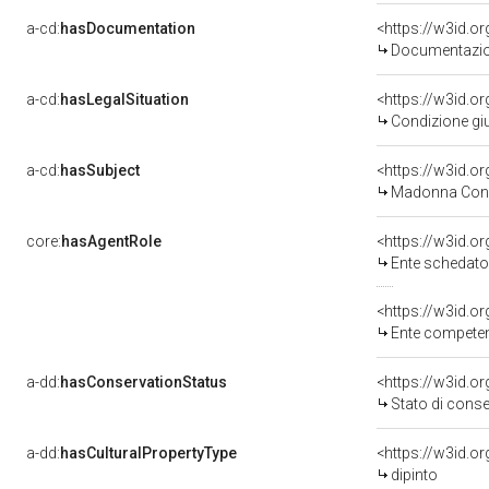
a-cd:
hasDocumentation
Documentazion
a-cd:
hasLegalSituation
Condizione giu
a-cd:
hasSubject
<https://w3id.
Madonna Con 
core:
hasAgentRole
<https://w3id.
Ente schedatore d
<https://w3id.o
Ente competente per 
a-dd:
hasConservationStatus
<https://w3id.o
Stato di cons
a-dd:
hasCulturalPropertyType
<https://w3id.
dipinto