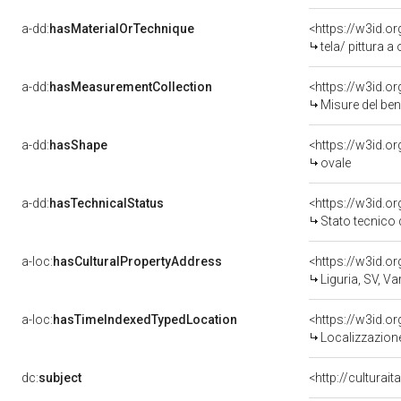
a-dd:
hasMaterialOrTechnique
<https://w3id.or
tela/ pittura a 
a-dd:
hasMeasurementCollection
<https://w3id.
Misure del be
a-dd:
hasShape
<https://w3id.o
ovale
a-dd:
hasTechnicalStatus
<https://w3id.o
Stato tecnico
a-loc:
hasCulturalPropertyAddress
<https://w3id.
Liguria, SV, V
a-loc:
hasTimeIndexedTypedLocation
<https://w3id.
Localizzazione
dc:
subject
<http://culturai