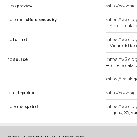
pico:
preview
dcterms:
isReferencedBy
<https://w3id.
Scheda catalo
dc:
format
<https://w3id.
Misure del be
dc:
source
<https://w3id.
Scheda catalo
<https://catalog
foaf:
depiction
dcterms:
spatial
<https://w3id.
Liguria, SV, V