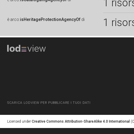
1 risor
1 risor
è
arco:
isHeritageProtectionAgencyOf
di
SCARICA LODVIEW PER PUBBLICARE I TUOI DATI
Licensed under
Creative Commons Attribution-ShareAlike 4.0 International
(C