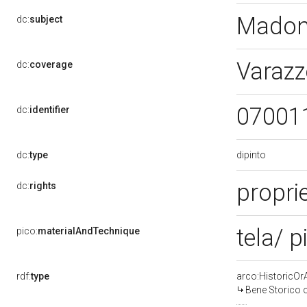
Madon
dc:
subject
Varazz
dc:
coverage
07001
dc:
identifier
dipinto
dc:
type
proprie
dc:
rights
tela/ p
pico:
materialAndTechnique
rdf:
type
arco:HistoricOrA
Bene Storico o