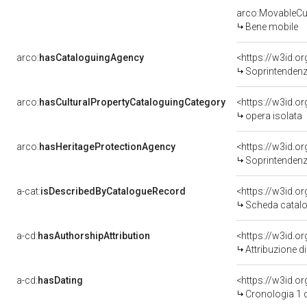
arco:MovableCul
Bene mobile
arco:
hasCataloguingAgency
<https://w3id.
Soprintendenza 
arco:
hasCulturalPropertyCataloguingCategory
<https://w3id.o
opera isolata
arco:
hasHeritageProtectionAgency
<https://w3id.
Soprintendenza
a-cat:
isDescribedByCatalogueRecord
<https://w3id.
Scheda catalo
a-cd:
hasAuthorshipAttribution
Attribuzione d
a-cd:
hasDating
<https://w3id.
Cronologia 1 