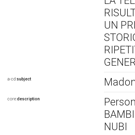
LA TE
RISULT
UN PR
STORI
RIPET
GENER
Madon
a-cd:
subject
Perso
core:
description
BAMBIN
NUBI