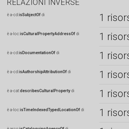
RELAZIONI INVERSE
1 risor
è
a-cd:
isSubjectOf
di
1 risor
è
a-loc:
isCulturalPropertyAddressOf
di
1 risor
è
a-cd:
isDocumentationOf
di
1 risor
è
a-cd:
isAuthorshipAttributionOf
di
1 risor
è
a-cat:
describesCulturalProperty
di
1 risor
è
a-loc:
isTimeIndexedTypedLocationOf
di
è
arco:
isCataloguingAgencyOf
di