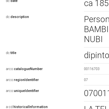
ca 18
dc:
date
Perso
dc:
description
BAMBIN
NUBI
dipint
dc:
title
00116703
arco:
catalogueNumber
07
arco:
regionIdentifier
07001
arco:
uniqueIdentifier
a-cd:
historicalInformation