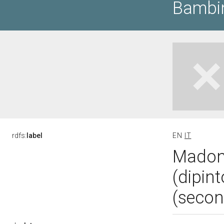
Bambin
rdfs:
label
EN
IT
Madon
(dipint
(secon