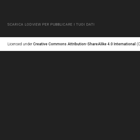
SCARICA LODVIEW PER PUBBLICARE I TUOI DATI
Licensed under
Creative Commons Attribution-ShareAlike 4.0 International
(C