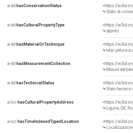
a-dd:
hasConservationStatus
<https://w3id.o
Stato di cons
a-dd:
hasCulturalPropertyType
<https://w3id.
dipinto
a-dd:
hasMaterialOrTechnique
<https://w3id.or
tela/ pittura a 
a-dd:
hasMeasurementCollection
<https://w3id.
Misure del be
a-dd:
hasTechnicalStatus
<https://w3id.o
Stato tecnico
a-loc:
hasCulturalPropertyAddress
<https://w3id.
Liguria, GE, 
a-loc:
hasTimeIndexedTypedLocation
<https://w3id.
Localizzazione