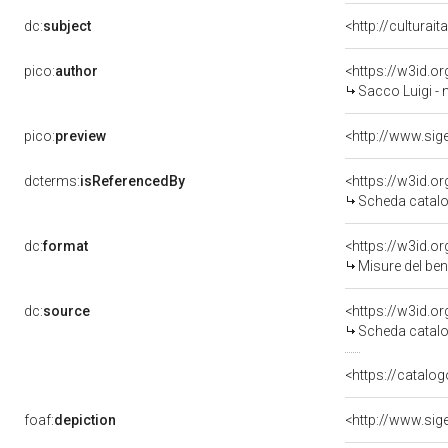
dc:
subject
<http://culturai
pico:
author
<https://w3id.
Sacco Luigi - n
pico:
preview
dcterms:
isReferencedBy
<https://w3id.
Scheda catalo
dc:
format
<https://w3id.
Misure del be
dc:
source
<https://w3id.
Scheda catalo
<https://catalog
foaf:
depiction