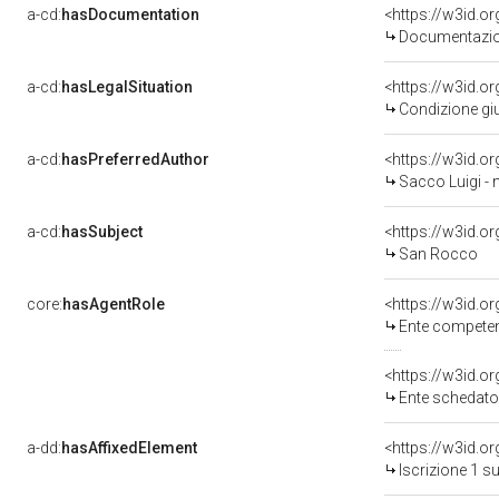
a-cd:
hasDocumentation
Documentazion
a-cd:
hasLegalSituation
Condizione giu
a-cd:
hasPreferredAuthor
<https://w3id.
Sacco Luigi - n
a-cd:
hasSubject
<https://w3id.
San Rocco
core:
hasAgentRole
<https://w3id.o
Ente competente per tute
<https://w3id.
Ente schedatore d
a-dd:
hasAffixedElement
<https://w3id.o
Iscrizione 1 s