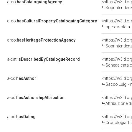
arco:
hasCataloguingAgency
<https://w3id.
Soprintendenza 
arco:
hasCulturalPropertyCataloguingCategory
<https://w3id.o
opera isolata
arco:
hasHeritageProtectionAgency
<https://w3id.
Soprintendenza Arche
a-cat:
isDescribedByCatalogueRecord
<https://w3id.
Scheda catalo
a-cd:
hasAuthor
<https://w3id.
Sacco Luigi - n
a-cd:
hasAuthorshipAttribution
<https://w3id.o
Attribuzione d
a-cd:
hasDating
<https://w3id.
Cronologia 1 