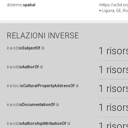
dcterms:
spatial
<https://w3id.
Liguria, GE, 
RELAZIONI INVERSE
1 risor
è
a-cd:
isSubjectOf
di
1 risor
è
a-cd:
isAuthorOf
di
1 risor
è
a-loc:
isCulturalPropertyAddressOf
di
1 risor
è
a-cd:
isDocumentationOf
di
1 risor
è
a-cd:
isAuthorshipAttributionOf
di