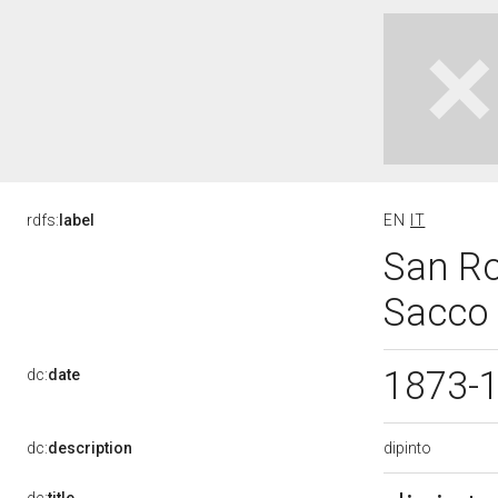
rdfs:
label
EN
IT
San Ro
Sacco 
1873-
dc:
date
dipinto
dc:
description