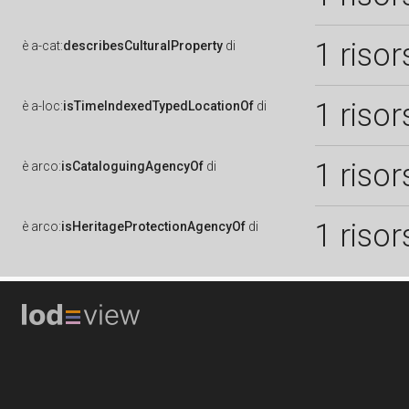
1 risor
è
a-cat:
describesCulturalProperty
di
1 risor
è
a-loc:
isTimeIndexedTypedLocationOf
di
1 risor
è
arco:
isCataloguingAgencyOf
di
1 risor
è
arco:
isHeritageProtectionAgencyOf
di