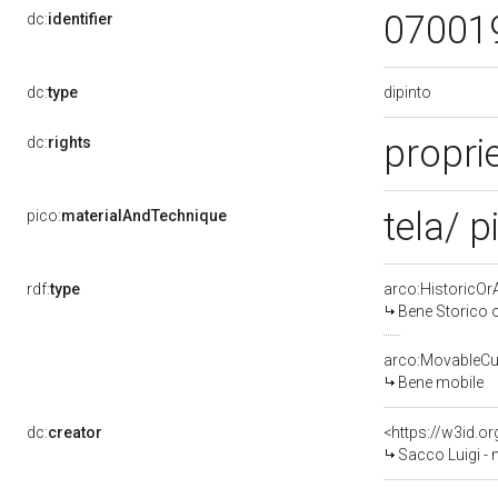
07001
dc:
identifier
dipinto
dc:
type
proprie
dc:
rights
tela/ p
pico:
materialAndTechnique
rdf:
type
arco:HistoricOrA
Bene Storico o
arco:MovableCul
Bene mobile
dc:
creator
<https://w3id.
Sacco Luigi - n