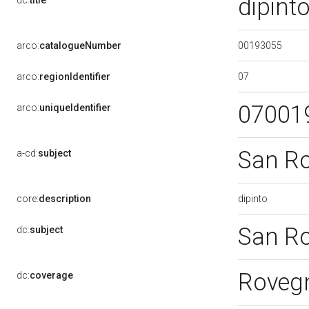
dipint
dc:
title
00193055
arco:
catalogueNumber
07
arco:
regionIdentifier
07001
arco:
uniqueIdentifier
San R
a-cd:
subject
dipinto
core:
description
San R
dc:
subject
Roveg
dc:
coverage