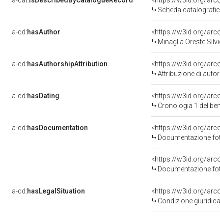
a-cat:
isDescribedByCatalogueRecord
<https://w3id.org/a
Scheda catalografi
a-cd:
hasAuthor
<https://w3id.org/a
Minaglia Oreste Silv
a-cd:
hasAuthorshipAttribution
<https://w3id.org/ar
Attribuzione di aut
a-cd:
hasDating
<https://w3id.org/ar
Cronologia 1 del b
a-cd:
hasDocumentation
<https://w3id.org/a
Documentazione foto
<https://w3id.org/a
Documentazione foto
a-cd:
hasLegalSituation
<https://w3id.org/arco
Condizione giuridica