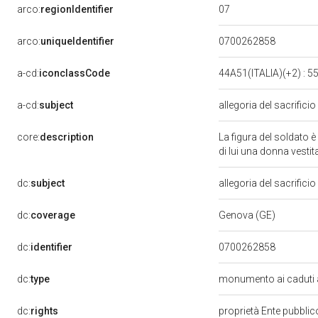
07
arco:
regionIdentifier
arco:
uniqueIdentifier
0700262858
a-cd:
iconclassCode
44A51(ITALIA)(+2) : 5
a-cd:
subject
allegoria del sacrificio
core:
description
La figura del soldato è
di lui una donna vestita
dc:
subject
allegoria del sacrificio
dc:
coverage
Genova (GE)
dc:
identifier
0700262858
dc:
type
monumento ai caduti 
dc:
rights
proprietà Ente pubblico