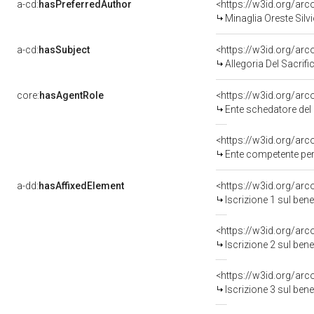
a-cd:
hasPreferredAuthor
<https://w3id.org/a
Minaglia Oreste Silv
a-cd:
hasSubject
<https://w3id.org/a
Allegoria Del Sacrifi
core:
hasAgentRole
<https://w3id.org/ar
Ente schedatore del 
<https://w3id.org/ar
Ente competente per 
a-dd:
hasAffixedElement
<https://w3id.org/arc
Iscrizione 1 sul be
<https://w3id.org/arc
Iscrizione 2 sul be
<https://w3id.org/arc
Iscrizione 3 sul be