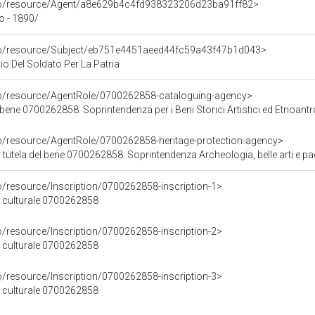
rco/resource/Agent/a8e629b4c4fd938323206d23ba91ff82>
io - 1890/
rco/resource/Subject/eb751e4451aeed44fc59a43f47b1d043>
cio Del Soldato Per La Patria
co/resource/AgentRole/0700262858-cataloguing-agency>
bene 0700262858: Soprintendenza per i Beni Storici Artistici ed Etnoantro
co/resource/AgentRole/0700262858-heritage-protection-agency>
tutela del bene 0700262858: Soprintendenza Archeologia, belle arti e paesa
o/resource/Inscription/0700262858-inscription-1>
ne culturale 0700262858
o/resource/Inscription/0700262858-inscription-2>
ne culturale 0700262858
o/resource/Inscription/0700262858-inscription-3>
ne culturale 0700262858