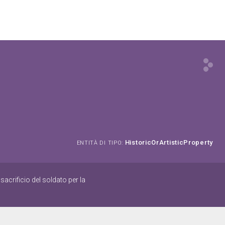
HistoricOrArtisticProperty
ENTITÀ DI TIPO:
acrificio del soldato per la