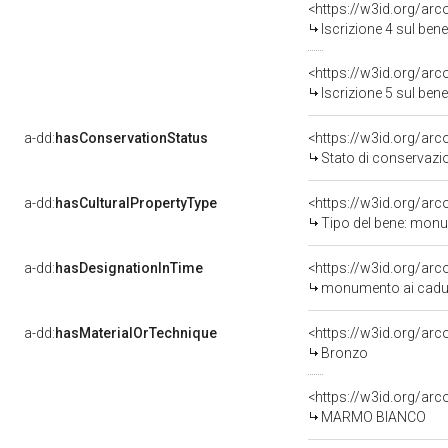
<https://w3id.org/arc
Iscrizione 4 sul be
<https://w3id.org/arc
Iscrizione 5 sul be
a-dd:
hasConservationStatus
<https://w3id.org/ar
Stato di conservazi
a-dd:
hasCulturalPropertyType
<https://w3id.org/ar
Tipo del bene: monu
a-dd:
hasDesignationInTime
<https://w3id.org/ar
monumento ai caduti
a-dd:
hasMaterialOrTechnique
<https://w3id.org/ar
Bronzo
<https://w3id.org/ar
MARMO BIANCO