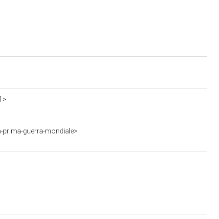
1>
a-prima-guerra-mondiale>