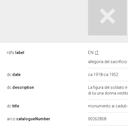
rdfs:
label
EN
IT
allegoria del sacrifici
dc:
date
ca 1918-ca 1952
dc:
description
La figura del soldato è
di lui una donna vestita
dc:
title
monumento ai caduti d
00262858
arco:
catalogueNumber