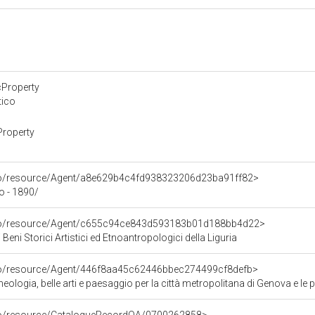
cProperty
tico
Property
rco/resource/Agent/a8e629b4c4fd938323206d23ba91ff82>
io - 1890/
rco/resource/Agent/c655c94ce843d593183b01d188bb4d22>
Beni Storici Artistici ed Etnoantropologici della Liguria
rco/resource/Agent/446f8aa45c62446bbec274499cf8defb>
ologia, belle arti e paesaggio per la città metropolitana di Genova e le 