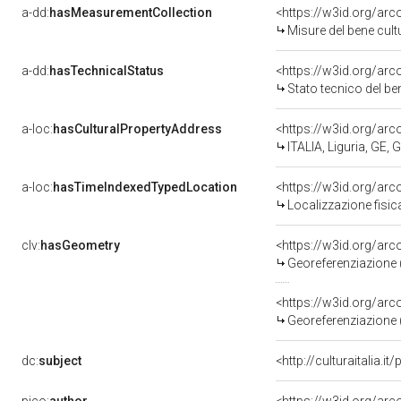
a-dd:
hasMeasurementCollection
<https://w3id.org/ar
Misure del bene cul
a-dd:
hasTechnicalStatus
<https://w3id.org/ar
Stato tecnico del b
a-loc:
hasCulturalPropertyAddress
<https://w3id.org/a
ITALIA, Liguria, GE,
a-loc:
hasTimeIndexedTypedLocation
<https://w3id.org/ar
Localizzazione fisic
clv:
hasGeometry
<https://w3id.org/ar
Georeferenziazione 
<https://w3id.org/ar
Georeferenziazione 
dc:
subject
<http://culturaitalia.