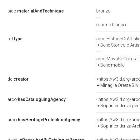
pico:
materialAndTechnique
bronzo
marmo bianco
rdf:
type
arco:HistoricOrArtisti
Bene Storico o Artis
arco:MovableCultural
Bene mobile
dc:
creator
<https://w3id.org/a
Minaglia Oreste Silv
arco:
hasCataloguingAgency
<https://w3id.org/a
Soprintendenza per i 
arco:
hasHeritageProtectionAgency
<https://w3id.org/a
Soprintendenza Arche