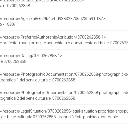
rco/resource/CatalogueRecordOA/0700262858>
ca n: 0700262858
rco/resource/Agent/a8e629b4c4fd938323206d23ba91ff82>
io - 1890/
co/resource/PreferredAuthorshipAttribution/0700262858-1>
ore preferita, maggiormente accreditata o convincente del bene: 0700262
co/resource/Dating/0700262858-1>
ene 0700262858
rco/resource/PhotographicDocumentation/0700262858-photographic-d
grafica 1 del bene culturale: 0700262858
rco/resource/PhotographicDocumentation/0700262858-photographic-d
grafica 2 del bene culturale: 0700262858
/resource/LegalSituation/0700262858-legal-situation-proprieta-ente-pub
 del bene culturale 0700262858: proprietà Ente pubblico territoriale