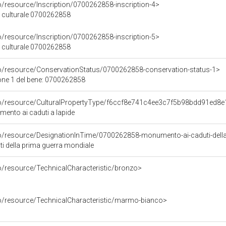
o/resource/Inscription/0700262858-inscription-4>
ne culturale 0700262858
o/resource/Inscription/0700262858-inscription-5>
ne culturale 0700262858
co/resource/ConservationStatus/0700262858-conservation-status-1>
one 1 del bene: 0700262858
co/resource/CulturalPropertyType/f6ccf8e741c4ee3c7f5b98bdd91ed8e
mento ai caduti a lapide
co/resource/DesignationInTime/0700262858-monumento-ai-caduti-dell
 della prima guerra mondiale
co/resource/TechnicalCharacteristic/bronzo>
co/resource/TechnicalCharacteristic/marmo-bianco>