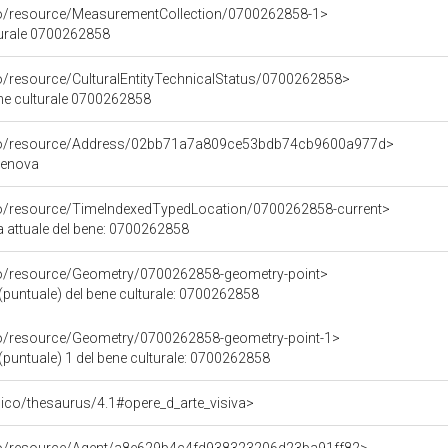
co/resource/MeasurementCollection/0700262858-1>
turale 0700262858
co/resource/CulturalEntityTechnicalStatus/0700262858>
ene culturale 0700262858
rco/resource/Address/02bb71a7a809ce53bdb74cb9600a977d>
 Genova
co/resource/TimeIndexedTypedLocation/0700262858-current>
a attuale del bene: 0700262858
co/resource/Geometry/0700262858-geometry-point>
(puntuale) del bene culturale: 0700262858
co/resource/Geometry/0700262858-geometry-point-1>
(puntuale) 1 del bene culturale: 0700262858
it/pico/thesaurus/4.1#opere_d_arte_visiva>