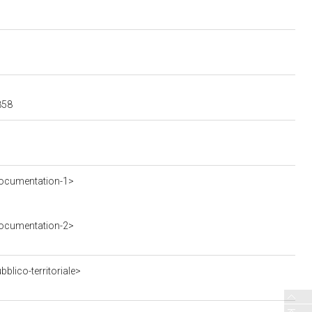
858
ocumentation-1>
ocumentation-2>
blico-territoriale>