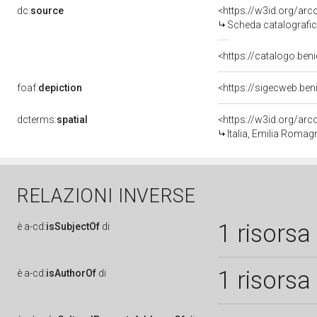
dc:
source
<https://w3id.org/a
Scheda catalografi
<https://catalogo.beni
foaf:
depiction
<https://sigecweb.be
dcterms:
spatial
<https://w3id.org/a
Italia, Emilia Roma
RELAZIONI INVERSE
1 risorsa
è
a-cd:
isSubjectOf
di
1 risorsa
è
a-cd:
isAuthorOf
di