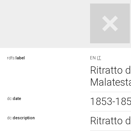
rdfs:
label
EN
IT
Ritratto d
Malatest
1853-18
dc:
date
Ritratto d
dc:
description