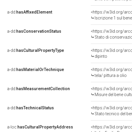
a-dd:
hasAffixedElement
<https://w3id.org/arc
Iscrizione 1 sul be
a-dd:
hasConservationStatus
<https://w3id.org/ar
Stato di conservazi
a-dd:
hasCulturalPropertyType
<https://w3id.org/a
dipinto
a-dd:
hasMaterialOrTechnique
<https://w3id.org/arco
tela/ pittura a olio
a-dd:
hasMeasurementCollection
<https://w3id.org/ar
Misure del bene cul
a-dd:
hasTechnicalStatus
<https://w3id.org/ar
Stato tecnico del b
a-loc:
hasCulturalPropertyAddress
<https://w3id.org/a