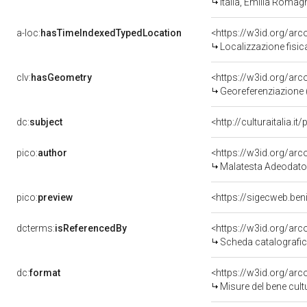
Italia, Emilia Roma
a-loc:
hasTimeIndexedTypedLocation
<https://w3id.org/ar
Localizzazione fisic
clv:
hasGeometry
<https://w3id.org/ar
Georeferenziazione 
dc:
subject
<http://culturaitalia.
pico:
author
<https://w3id.org/a
Malatesta Adeodato
pico:
preview
<https://sigecweb.be
dcterms:
isReferencedBy
<https://w3id.org/a
Scheda catalografi
dc:
format
<https://w3id.org/ar
Misure del bene cul