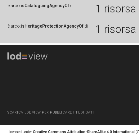
1 risorsa
è
arco:
isCataloguingAgencyOf
di
1 risorsa
è
arco:
isHeritageProtectionAgencyOf
di
SCARICA LODVIEW PER PUBBLICARE I TUOI DATI
Licensed under
Creative Commons Attribution-ShareAlike 4.0 International
(C