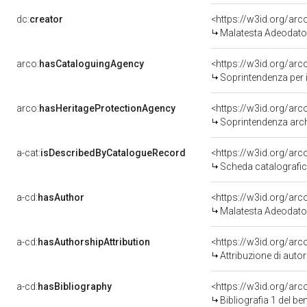
dc:
creator
<https://w3id.org/a
Malatesta Adeodato
arco:
hasCataloguingAgency
<https://w3id.org/a
Soprintendenza per i Beni 
arco:
hasHeritageProtectionAgency
<https://w3id.org/a
Soprintendenza arche
a-cat:
isDescribedByCatalogueRecord
<https://w3id.org/a
Scheda catalografi
a-cd:
hasAuthor
<https://w3id.org/a
Malatesta Adeodato
a-cd:
hasAuthorshipAttribution
<https://w3id.org/ar
Attribuzione di aut
a-cd:
hasBibliography
<https://w3id.org/ar
Bibliografia 1 del b