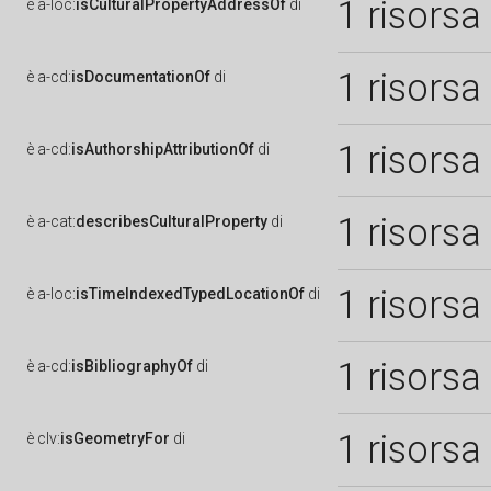
1 risorsa
è
a-loc:
isCulturalPropertyAddressOf
di
1 risorsa
è
a-cd:
isDocumentationOf
di
1 risorsa
è
a-cd:
isAuthorshipAttributionOf
di
1 risorsa
è
a-cat:
describesCulturalProperty
di
1 risorsa
è
a-loc:
isTimeIndexedTypedLocationOf
di
1 risorsa
è
a-cd:
isBibliographyOf
di
1 risorsa
è
clv:
isGeometryFor
di