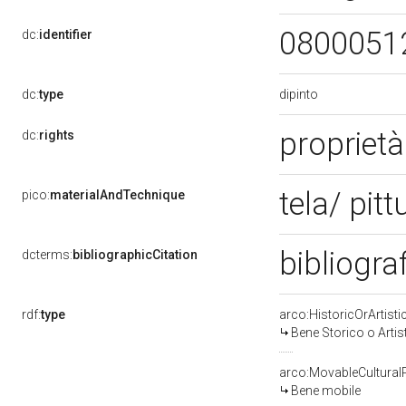
0800051
dc:
identifier
dipinto
dc:
type
proprietà
dc:
rights
tela/ pitt
pico:
materialAndTechnique
bibliogra
dcterms:
bibliographicCitation
rdf:
type
arco:HistoricOrArtisti
Bene Storico o Artis
arco:MovableCultural
Bene mobile