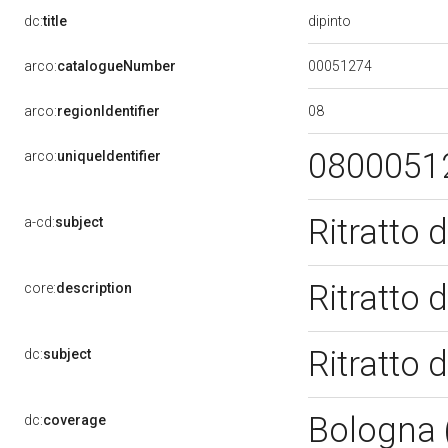
dipinto
dc:
title
00051274
arco:
catalogueNumber
08
arco:
regionIdentifier
0800051
arco:
uniqueIdentifier
Ritratto d
a-cd:
subject
Ritratto d
core:
description
Ritratto d
dc:
subject
Bologna
dc:
coverage