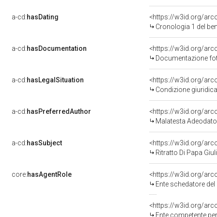
a-cd:
hasDating
<https://w3id.org/ar
Cronologia 1 del b
a-cd:
hasDocumentation
Documentazione foto
a-cd:
hasLegalSituation
Condizione giuridica
a-cd:
hasPreferredAuthor
<https://w3id.org/a
Malatesta Adeodato
a-cd:
hasSubject
<https://w3id.org/a
Ritratto Di Papa Giuli
core:
hasAgentRole
<https://w3id.org/ar
Ente schedatore del bene 080005127
<https://w3id.org/ar
Ente competente per tutela 