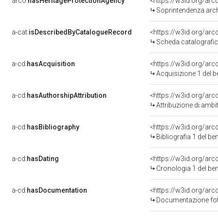
arco:
hasHeritageProtectionAgency
<https://w3id.org/a
Soprintendenza arche
a-cat:
isDescribedByCatalogueRecord
<https://w3id.org/a
Scheda catalografi
a-cd:
hasAcquisition
<https://w3id.org/ar
Acquisizione 1 del 
a-cd:
hasAuthorshipAttribution
<https://w3id.org/arc
Attribuzione di ambi
a-cd:
hasBibliography
<https://w3id.org/ar
Bibliografia 1 del b
a-cd:
hasDating
<https://w3id.org/ar
Cronologia 1 del b
a-cd:
hasDocumentation
<https://w3id.org/a
Documentazione foto