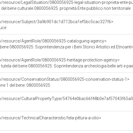
o/resource/LegalSituation/0800056925-legal-situation-proprieta-ente-pub
 del bene culturale 0800056925: proprietà Ente pubblico non territoriale
rco/resource/Subject/3a9b901dc1d712bca1ef5bc5cac327f6>
Cuce
co/resource/AgentRole/0800056925-cataloguing-agency>
ene 0800056925: Soprintendenza per i Beni Storici Artistici ed Etnoantropolo
co/resource/AgentRole/0800056925-heritage-protection-agency>
tutela del bene 0800056925: Soprintendenza archeologia belle arti e pae
co/resource/ConservationStatus/0800056925-conservation-status-1>
one 1 del bene: 0800056925
rco/resource/CulturalPropertyType/54764e0bac66f48b0e7af57043f65a
/resource/TechnicalCharacteristic/tela-pittura-a-olio>