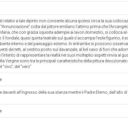
 relativi a tale dipinto non consente alcuna ipotesi circa la sua collocaz
 "Annunciazione" colta dal pittore emiliano l'attimo prima che l'Arcangel
 Maria, che con grazia squisita adempie ai lavori domestici, si colloca al 
Il fondale, quasi quinta teatrale sul quale s'accampa l'esile figurino, è 
ambiente interno e del paesaggio esterno. In entrambe si possono osserva
venti dei tetti, al cestino posto sul davanzale, al bel vaso di fiori che ado
 l'intento di rappresentare la realtà nei suoi molteplici aspetti rinvia al g
lla Vergine sono tra le principali caratteristiche della pittura devozionale
l "vivo", del "vero"
ce
davanti all'ingresso della sua stanza mentre il Padre Eterno, dall'alto di
ce