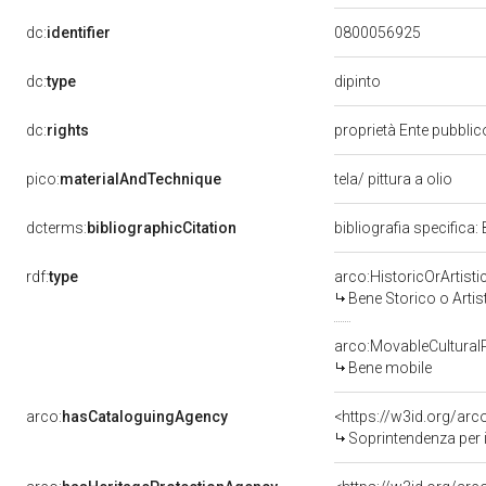
dc:
identifier
0800056925
dipinto
dc:
type
dc:
rights
proprietà Ente pubblico
pico:
materialAndTechnique
tela/ pittura a olio
dcterms:
bibliographicCitation
bibliografia specifica:
rdf:
type
arco:HistoricOrArtisti
Bene Storico o Artis
arco:MovableCultural
Bene mobile
arco:
hasCataloguingAgency
<https://w3id.org/a
Soprintendenza per i