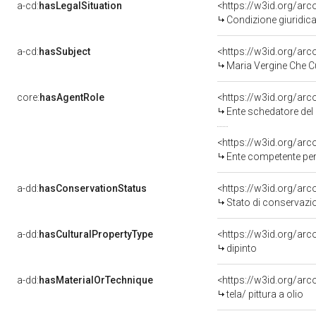
a-cd:
hasLegalSituation
<https://w3id.org/arc
Condizione giuridica
a-cd:
hasSubject
<https://w3id.org/a
Maria Vergine Che 
core:
hasAgentRole
<https://w3id.org/ar
Ente schedatore del b
<https://w3id.org/ar
Ente competente per 
a-dd:
hasConservationStatus
<https://w3id.org/ar
Stato di conservazi
a-dd:
hasCulturalPropertyType
<https://w3id.org/a
dipinto
a-dd:
hasMaterialOrTechnique
<https://w3id.org/arco
tela/ pittura a olio