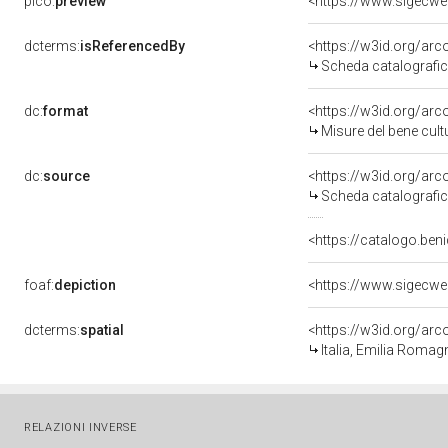
pico:
preview
<https://www.sigecwe
dcterms:
isReferencedBy
<https://w3id.org/a
Scheda catalografi
dc:
format
<https://w3id.org/ar
Misure del bene cul
dc:
source
<https://w3id.org/a
Scheda catalografi
<https://catalogo.beni
foaf:
depiction
<https://www.sigecwe
dcterms:
spatial
<https://w3id.org/a
Italia, Emilia Romag
RELAZIONI INVERSE