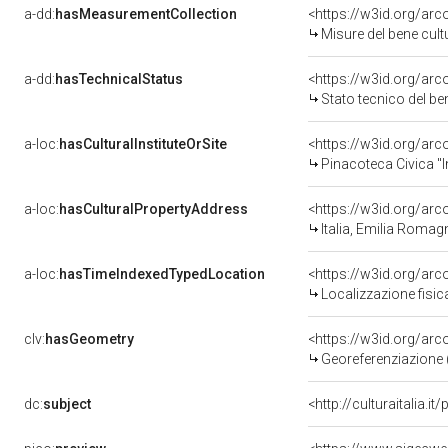
a-dd:
hasMeasurementCollection
<https://w3id.org/ar
Misure del bene cul
a-dd:
hasTechnicalStatus
<https://w3id.org/ar
Stato tecnico del b
a-loc:
hasCulturalInstituteOrSite
<https://w3id.org/ar
Pinacoteca Civica "I
a-loc:
hasCulturalPropertyAddress
<https://w3id.org/a
Italia, Emilia Romag
a-loc:
hasTimeIndexedTypedLocation
<https://w3id.org/ar
Localizzazione fisic
clv:
hasGeometry
<https://w3id.org/ar
Georeferenziazione 
dc:
subject
<http://culturaitalia.