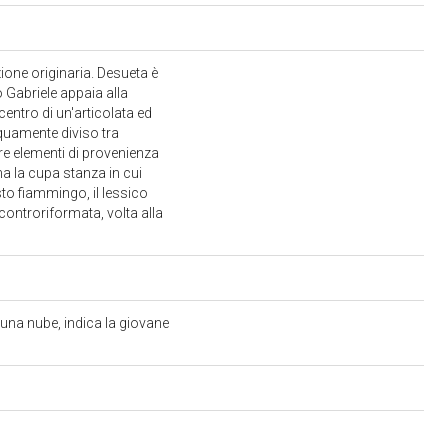
ione originaria. Desueta è
o Gabriele appaia alla
centro di un'articolata ed
equamente diviso tra
re elementi di provenienza
rna la cupa stanza in cui
usto fiammingo, il lessico
 controriformata, volta alla
 una nube, indica la giovane