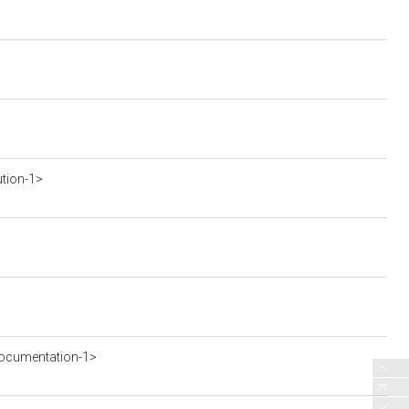
ution-1>
ocumentation-1>