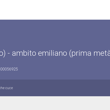
o) - ambito emiliano (prima metà
0800056925
 che cuce