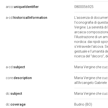
arco:
uniqueIdentifier
0800056925
a-cd:
historicalInformation
L'assenza di documenti
l'iconografia di questa
Vergine. La serenità di
arcaica composizione. 
l'illustrazione di un 
nordica: dai ripidi spio
s'intravede l'alcova. Se
gestuale e l'umanità de
ricerca del "decoro", de
a-cd:
subject
Maria Vergine che cu
core:
description
Maria Vergine che cuce 
all'Arcangelo Gabriele
dc:
subject
Maria Vergine che cu
dc:
coverage
Budrio (BO)