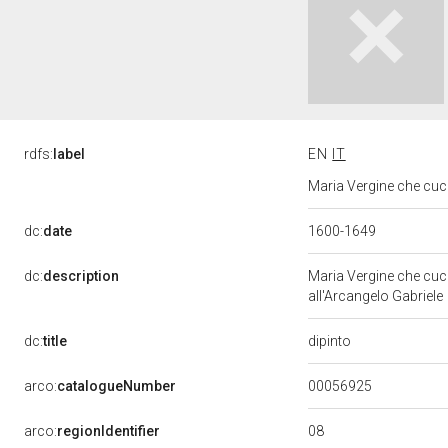
rdfs:
label
EN
IT
Maria Vergine che cuce
dc:
date
1600-1649
dc:
description
Maria Vergine che cuce 
all'Arcangelo Gabriele
dipinto
dc:
title
00056925
arco:
catalogueNumber
08
arco:
regionIdentifier