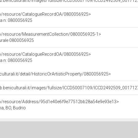
b.beniculturali.it/images/fullsize/ICCD50007109/ICCD2492509_001712
rco/resource/CatalogueRecordOA/0800056925>
ca n: 0800056925
co/resource/MeasurementCollection/0800056925-1>
turale 0800056925
rco/resource/CatalogueRecordOA/0800056925>
ca n: 0800056925
culturali.it/detail/HistoricOrArtisticProperty/0800056925>
b.beniculturali.it/images/fullsize/ICCD50007109/ICCD2492509_001712
rco/resource/Address/95d1e40e6f9e77512bb28a54e9e93e13>
na, BO, Budrio