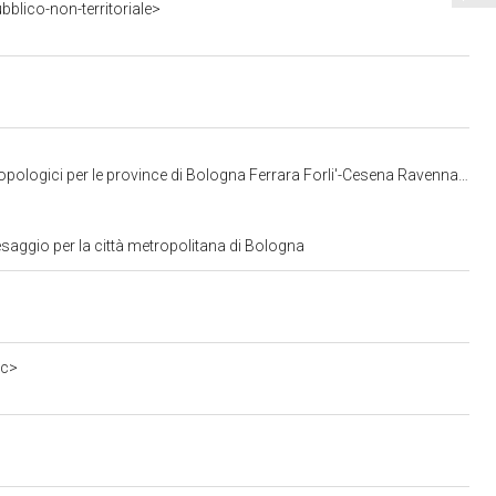
blico-non-territoriale>
gici per le province di Bologna Ferrara Forli'-Cesena Ravenna e Rimini
saggio per la città metropolitana di Bologna
0c>