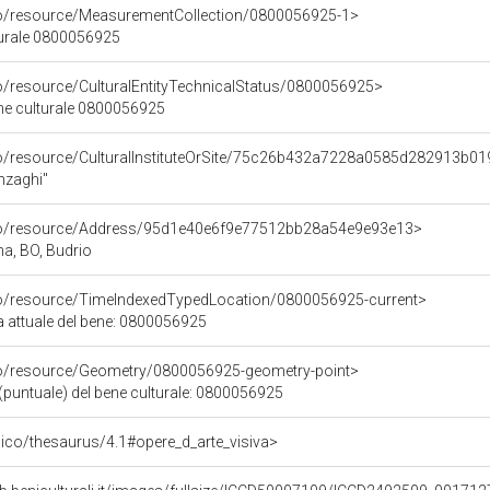
co/resource/MeasurementCollection/0800056925-1>
turale 0800056925
co/resource/CulturalEntityTechnicalStatus/0800056925>
ene culturale 0800056925
co/resource/CulturalInstituteOrSite/75c26b432a7228a0585d282913b0
nzaghi"
rco/resource/Address/95d1e40e6f9e77512bb28a54e9e93e13>
na, BO, Budrio
co/resource/TimeIndexedTypedLocation/0800056925-current>
a attuale del bene: 0800056925
co/resource/Geometry/0800056925-geometry-point>
(puntuale) del bene culturale: 0800056925
it/pico/thesaurus/4.1#opere_d_arte_visiva>