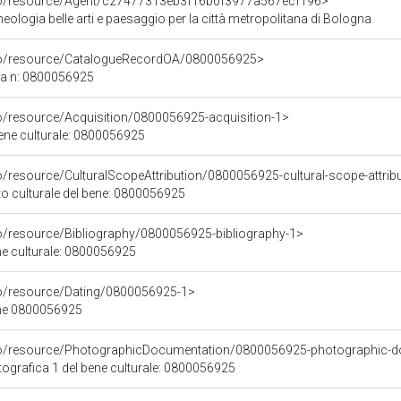
rco/resource/Agent/c27477313eb3f16b0f3977a567ecf196>
ologia belle arti e paesaggio per la città metropolitana di Bologna
rco/resource/CatalogueRecordOA/0800056925>
ca n: 0800056925
co/resource/Acquisition/0800056925-acquisition-1>
bene culturale: 0800056925
o/resource/CulturalScopeAttribution/0800056925-cultural-scope-attrib
to culturale del bene: 0800056925
co/resource/Bibliography/0800056925-bibliography-1>
ene culturale: 0800056925
co/resource/Dating/0800056925-1>
ene 0800056925
rco/resource/PhotographicDocumentation/0800056925-photographic-d
grafica 1 del bene culturale: 0800056925