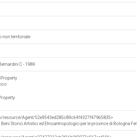
 non territoriale
 Bernardini C - 1989
cProperty
tico
Property
rco/resource/Agent/52e9543ed285c89c64f4327f479b5835>
 Beni Storici Artistici ed Etnoantropologici per le province di Bologna F