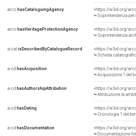
arco:
hasCataloguingAgency
<https://w3id.org/a
Soprintendenza per i Beni 
arco:
hasHeritageProtectionAgency
<https://w3id.org/a
Soprintendenza arche
a-cat:
isDescribedByCatalogueRecord
<https://w3id.org/a
Scheda catalografi
a-cd:
hasAcquisition
<https://w3id.org/ar
Acquisizione 1 del 
a-cd:
hasAuthorshipAttribution
<https://w3id.org/arc
Attribuzione di ambi
a-cd:
hasDating
<https://w3id.org/ar
Cronologia 1 del b
a-cd:
hasDocumentation
Documentazione foto