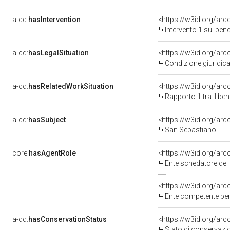
a-cd:
hasIntervention
<https://w3id.org/arc
Intervento 1 sul be
a-cd:
hasLegalSituation
Condizione giuridica
a-cd:
hasRelatedWorkSituation
<https://w3id.org/ar
Rapporto 1 tra il be
a-cd:
hasSubject
<https://w3id.org/ar
San Sebastiano
core:
hasAgentRole
<https://w3id.org/ar
Ente schedatore del bene 080005692
<https://w3id.org/ar
Ente competente per tutela 
a-dd:
hasConservationStatus
<https://w3id.org/ar
Stato di conservazi