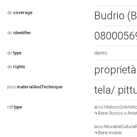
Budrio (
dc:
coverage
0800056
dc:
identifier
dipinto
dc:
type
proprietà
dc:
rights
tela/ pitt
pico:
materialAndTechnique
rdf:
type
arco:HistoricOrArtisti
Bene Storico o Artis
arco:MovableCultural
Bene mobile