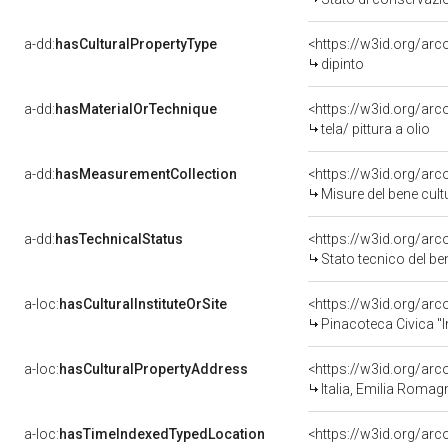
a-dd:
hasCulturalPropertyType
<https://w3id.org/a
dipinto
a-dd:
hasMaterialOrTechnique
<https://w3id.org/arco
tela/ pittura a olio
a-dd:
hasMeasurementCollection
<https://w3id.org/ar
Misure del bene cul
a-dd:
hasTechnicalStatus
<https://w3id.org/ar
Stato tecnico del b
a-loc:
hasCulturalInstituteOrSite
<https://w3id.org/ar
Pinacoteca Civica "I
a-loc:
hasCulturalPropertyAddress
<https://w3id.org/a
Italia, Emilia Romag
a-loc:
hasTimeIndexedTypedLocation
<https://w3id.org/ar