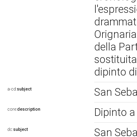
l'espress
drammatic
Orignaria
della Par
sostituit
dipinto 
San Seba
a-cd:
subject
Dipinto a
core:
description
San Seba
dc:
subject