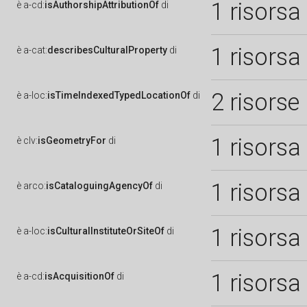
1 risorsa
è
a-cd:
isAuthorshipAttributionOf
di
1 risorsa
è
a-cat:
describesCulturalProperty
di
2 risorse
è
a-loc:
isTimeIndexedTypedLocationOf
di
1 risorsa
è
clv:
isGeometryFor
di
1 risorsa
è
arco:
isCataloguingAgencyOf
di
1 risorsa
è
a-loc:
isCulturalInstituteOrSiteOf
di
1 risorsa
è
a-cd:
isAcquisitionOf
di