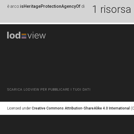
1 risorsa
è
arco:
isHeritageProtectionAgencyOf
di
SCARICA LODVIEW PER PUBBLICARE I TUOI DATI
Licensed under
Creative Commons Attribution-ShareAlike 4.0 International
(C