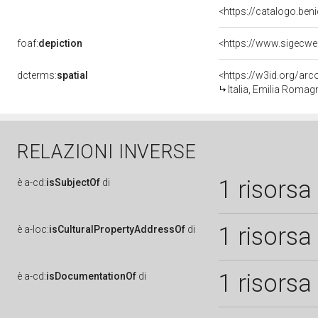
<https://catalogo.beni
foaf:
depiction
<https://www.sigecwe
dcterms:
spatial
<https://w3id.org/a
Italia, Emilia Romag
RELAZIONI INVERSE
1 risorsa
è
a-cd:
isSubjectOf
di
1 risorsa
è
a-loc:
isCulturalPropertyAddressOf
di
1 risorsa
è
a-cd:
isDocumentationOf
di