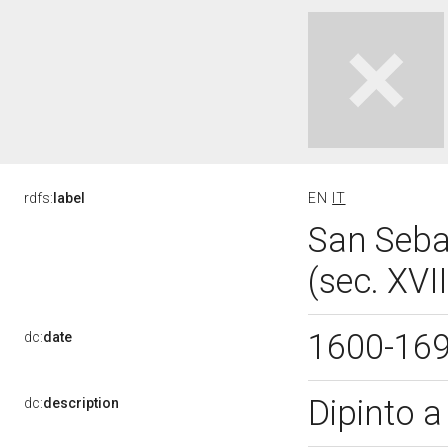
rdfs:
label
EN
IT
San Sebas
(sec. XVI
1600-16
dc:
date
Dipinto a
dc:
description