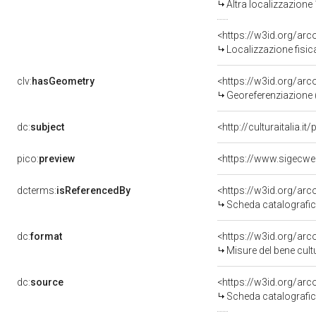
Altra localizzazione
<https://w3id.org/ar
Localizzazione fisic
clv:
hasGeometry
<https://w3id.org/ar
Georeferenziazione 
dc:
subject
<http://culturaitalia.
pico:
preview
<https://www.sigecwe
dcterms:
isReferencedBy
<https://w3id.org/a
Scheda catalografi
dc:
format
<https://w3id.org/ar
Misure del bene cul
dc:
source
<https://w3id.org/a
Scheda catalografi