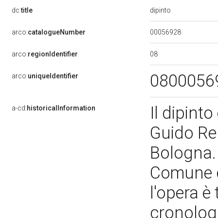
dipinto
dc:
title
00056928
arco:
catalogueNumber
08
arco:
regionIdentifier
0800056
arco:
uniqueIdentifier
Il dipint
a-cd:
historicalInformation
Guido Ren
Bologna. 
Comune di
l'opera è 
cronologi