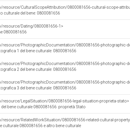
o/resource/CulturalScopeAttribution/0800081656-cultural-scope-attrib
to culturale del bene: 0800081656
co/resource/Dating/0800081656-1>
ene 0800081656
rco/resource/PhotographicDocumentation/0800081656-photographic-d
grafica 1 del bene culturale: 0800081656
rco/resource/PhotographicDocumentation/0800081656-photographic-d
grafica 2 del bene culturale: 0800081656
rco/resource/PhotographicDocumentation/0800081656-photographic-d
grafica 3 del bene culturale: 0800081656
o/resource/LegalSituation/0800081656-legal-situation-proprieta-stato>
 del bene culturale 0800081656: proprietà Stato
o/resource/RelatedWorkSituation/0800081656-related-cultural-property
ene culturale 0800081656 e altro bene culturale