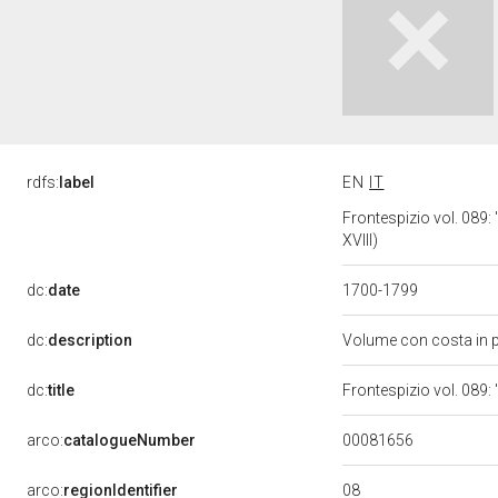
rdfs:
label
EN
IT
Frontespizio vol. 089:
XVIII)
dc:
date
1700-1799
dc:
description
Volume con costa in p
dc:
title
Frontespizio vol. 089:
00081656
arco:
catalogueNumber
08
arco:
regionIdentifier