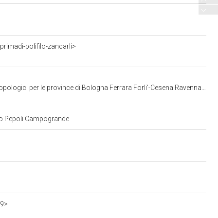
imadi-polifilo-zancarli>
gici per le province di Bologna Ferrara Forli'-Cesena Ravenna e Rimini
zzo Pepoli Campogrande
99>