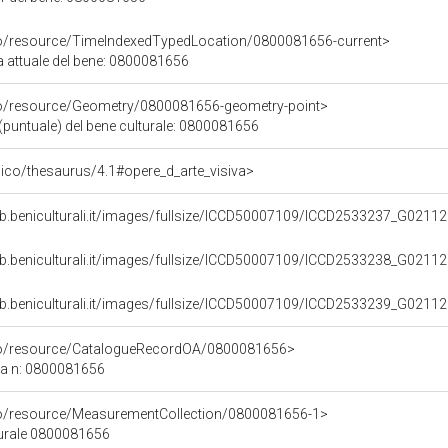
co/resource/TimeIndexedTypedLocation/0800081656-current>
a attuale del bene: 0800081656
co/resource/Geometry/0800081656-geometry-point>
(puntuale) del bene culturale: 0800081656
it/pico/thesaurus/4.1#opere_d_arte_visiva>
b.beniculturali.it/images/fullsize/ICCD50007109/ICCD2533237_G0211
b.beniculturali.it/images/fullsize/ICCD50007109/ICCD2533238_G0211
b.beniculturali.it/images/fullsize/ICCD50007109/ICCD2533239_G0211
rco/resource/CatalogueRecordOA/0800081656>
ca n: 0800081656
co/resource/MeasurementCollection/0800081656-1>
turale 0800081656