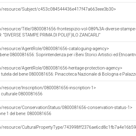
rco/resource/Subject/c453c084544436e417f47a663eee3b30>
o/resource/Title/0800081656-frontespizio-vol-089%3A-diverse-stampe-pr
089: "DIVERSE STAMPE PRIMA.DI POLI(F)ILO ZANCARLI"
co/resource/AgentRole/0800081656-cataloguing-agency>
ene 0800081656: Soprintendenza per i Beni Storici Artistici ed Etnoantropolo
co/resource/AgentRole/0800081656-heritage-protection-agency>
 tutela del bene 0800081656: Pinacoteca Nazionale di Bologna e Pala
o/resource/Inscription/0800081656-inscription-1>
ne culturale 0800081656
co/resource/ConservationStatus/0800081656-conservation-status-1>
one 1 del bene: 0800081656
rco/resource/CulturalPropertyType/743998ff2376ae6cd8c1fb7a4e16b5