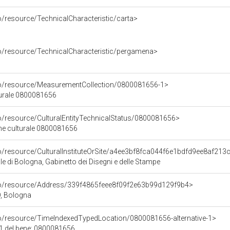
o/resource/TechnicalCharacteristic/carta>
co/resource/TechnicalCharacteristic/pergamena>
co/resource/MeasurementCollection/0800081656-1>
turale 0800081656
co/resource/CulturalEntityTechnicalStatus/0800081656>
ene culturale 0800081656
co/resource/CulturalInstituteOrSite/a4ee3bf8fca044f6e1bdfd9ee8af213
e di Bologna, Gabinetto dei Disegni e delle Stampe
rco/resource/Address/339f4865feee8f09f2e63b99d129f9b4>
, Bologna
co/resource/TimeIndexedTypedLocation/0800081656-alternative-1>
 1 del bene: 0800081656