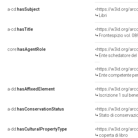
a-cd:
hasSubject
<https://w3id.org/a
Libri
a-cd:
hasTitle
<https://w3id.org/arc
Frontespizio vol. 
core:
hasAgentRole
<https://w3id.org/ar
Ente schedatore del b
<https://w3id.org/ar
Ente competente per
a-dd:
hasAffixedElement
<https://w3id.org/arc
Iscrizione 1 sul be
a-dd:
hasConservationStatus
<https://w3id.org/ar
Stato di conservazi
a-dd:
hasCulturalPropertyType
<https://w3id.org/a
coperta di libro