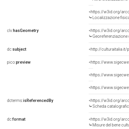
<https://w3id.org/ar
Localizzazione fisic
clv:
hasGeometry
<https://w3id.org/ar
Georeferenziazione 
dc:
subject
<http://culturaitalia.
pico:
preview
<https://www.sigecwe
<https://www.sigecwe
<https://www.sigecwe
dcterms:
isReferencedBy
<https://w3id.org/a
Scheda catalografi
dc:
format
<https://w3id.org/ar
Misure del bene cul