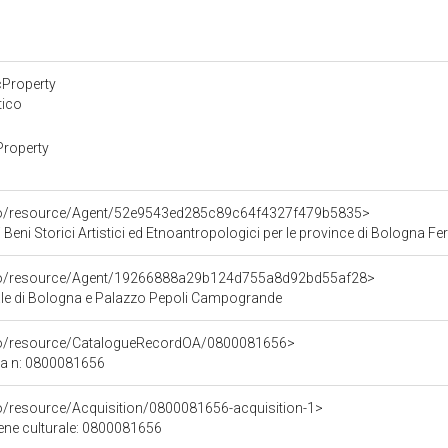
cProperty
tico
Property
rco/resource/Agent/52e9543ed285c89c64f4327f479b5835>
 Beni Storici Artistici ed Etnoantropologici per le province di Bologna F
rco/resource/Agent/19266888a29b124d755a8d92bd55af28>
le di Bologna e Palazzo Pepoli Campogrande
rco/resource/CatalogueRecordOA/0800081656>
ca n: 0800081656
co/resource/Acquisition/0800081656-acquisition-1>
bene culturale: 0800081656