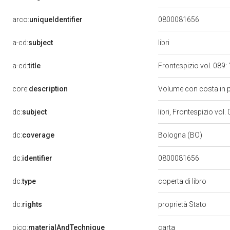
arco:
uniqueIdentifier
0800081656
libri
a-cd:
subject
a-cd:
title
Frontespizio vol. 08
core:
description
Volume con costa in p
dc:
subject
libri, Frontespizio v
dc:
coverage
Bologna (BO)
dc:
identifier
0800081656
dc:
type
coperta di libro
dc:
rights
proprietà Stato
pico:
materialAndTechnique
carta