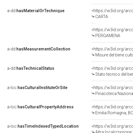
a-dd:
hasMaterialOrTechnique
<https://w3id.org/arc
CARTA
<https://w3id.org/ar
PERGAMENA
a-dd:
hasMeasurementCollection
<https://w3id.org/ar
Misure del bene cul
a-dd:
hasTechnicalStatus
<https://w3id.org/ar
Stato tecnico del b
a-loc:
hasCulturalInstituteOrSite
<https://w3id.org/ar
Pinacoteca Nazional
a-loc:
hasCulturalPropertyAddress
<https://w3id.org/a
Emilia Romagna, BO
a-loc:
hasTimeIndexedTypedLocation
<https://w3id.org/ar
Altra localizzazione