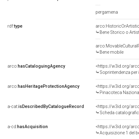
pergamena
rdf:
type
arco:HistoricOrArtisti
Bene Storico o Artis
arco:MovableCultural
Bene mobile
arco:
hasCataloguingAgency
<https://w3id.org/a
Soprintendenza per i
arco:
hasHeritageProtectionAgency
<https://w3id.org/a
Pinacoteca Naziona
a-cat:
isDescribedByCatalogueRecord
<https://w3id.org/a
Scheda catalografi
a-cd:
hasAcquisition
<https://w3id.org/ar
Acquisizione 1 del 