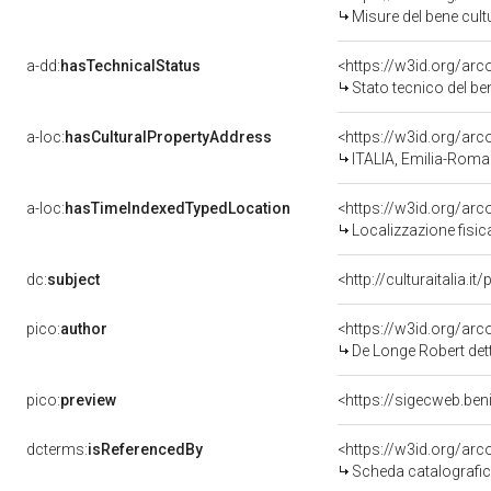
Misure del bene cul
a-dd:
hasTechnicalStatus
<https://w3id.org/ar
Stato tecnico del b
a-loc:
hasCulturalPropertyAddress
<https://w3id.org/a
ITALIA, Emilia-Roma
a-loc:
hasTimeIndexedTypedLocation
<https://w3id.org/ar
Localizzazione fisic
dc:
subject
<http://culturaitalia.
pico:
author
<https://w3id.org/a
De Longe Robert de
pico:
preview
<https://sigecweb.be
dcterms:
isReferencedBy
<https://w3id.org/a
Scheda catalografi