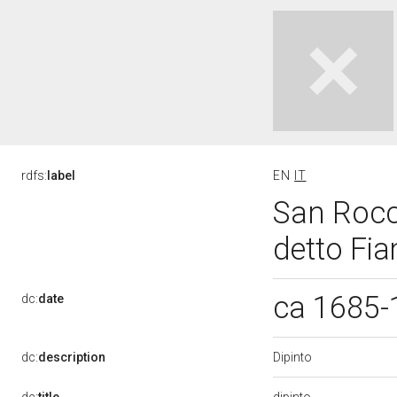
rdfs:
label
EN
IT
San Rocc
detto Fi
ca 1685
dc:
date
Dipinto
dc:
description
dipinto