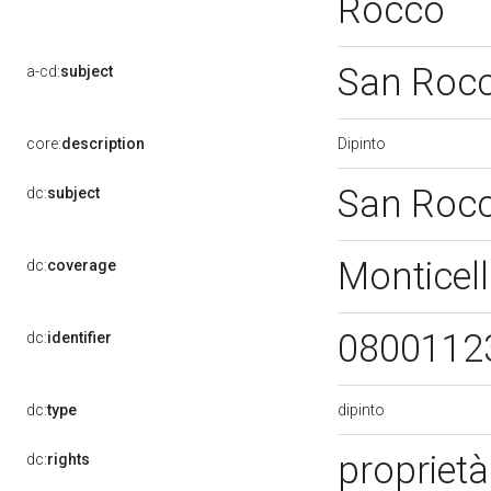
Rocco
San Roc
a-cd:
subject
Dipinto
core:
description
San Roc
dc:
subject
Monticell
dc:
coverage
0800112
dc:
identifier
dipinto
dc:
type
proprietà
dc:
rights