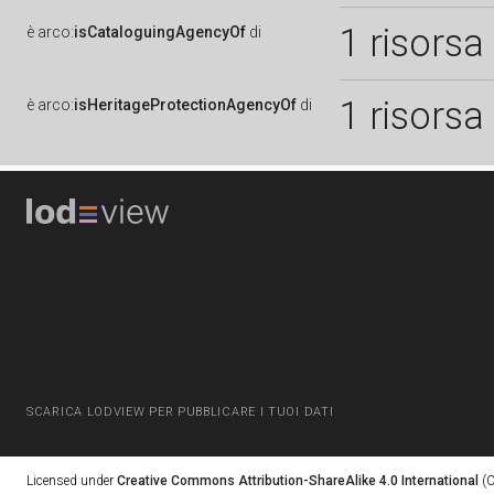
1 risorsa
è
arco:
isCataloguingAgencyOf
di
1 risorsa
è
arco:
isHeritageProtectionAgencyOf
di
SCARICA LODVIEW PER PUBBLICARE I TUOI DATI
Licensed under
Creative Commons Attribution-ShareAlike 4.0 International
(C