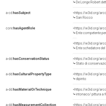
De Longe Robert de
a-cd:
hasSubject
<https://w3id.org/a
San Rocco
core:
hasAgentRole
<https://w3id.org/ar
Ente competente per tutela 
<https://w3id.org/ar
Ente schedatore del
a-dd:
hasConservationStatus
<https://w3id.org/ar
Stato di conservazi
a-dd:
hasCulturalPropertyType
<https://w3id.org/a
dipinto
a-dd:
hasMaterialOrTechnique
<https://w3id.org/arc
intonaco/ pittura a 
a-dd:
hasMeasurementCollection
<https://w3id.org/ar