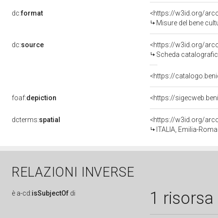
dc:
format
<https://w3id.org/ar
Misure del bene cul
dc:
source
<https://w3id.org/a
Scheda catalografi
<https://catalogo.beni
foaf:
depiction
<https://sigecweb.be
dcterms:
spatial
<https://w3id.org/a
ITALIA, Emilia-Roma
RELAZIONI INVERSE
1 risorsa
è
a-cd:
isSubjectOf
di