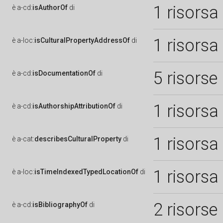
1 risorsa
è
a-cd:
isAuthorOf
di
1 risorsa
è
a-loc:
isCulturalPropertyAddressOf
di
5 risorse
è
a-cd:
isDocumentationOf
di
1 risorsa
è
a-cd:
isAuthorshipAttributionOf
di
1 risorsa
è
a-cat:
describesCulturalProperty
di
1 risorsa
è
a-loc:
isTimeIndexedTypedLocationOf
di
2 risorse
è
a-cd:
isBibliographyOf
di