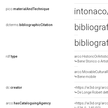
intonaco/
pico:
materialAndTechnique
bibliogra
dcterms:
bibliographicCitation
bibliogra
rdf:
type
arco:HistoricOrArtisti
Bene Storico o Artis
arco:MovableCultural
Bene mobile
dc:
creator
<https://w3id.org/a
De Longe Robert de
arco:
hasCataloguingAgency
<https://w3id.org/a