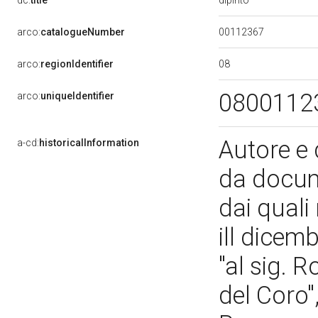
dc:
title
00112367
arco:
catalogueNumber
08
arco:
regionIdentifier
0800112
arco:
uniqueIdentifier
Autore e 
a-cd:
historicalInformation
da docume
dai quali
ill dicem
"al sig. R
del Coro",