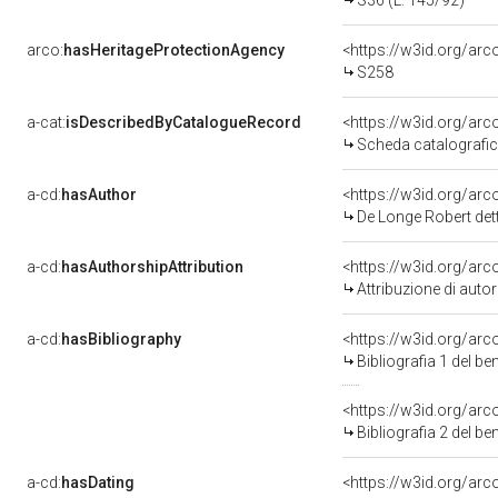
S36 (L. 145/92)
arco:
hasHeritageProtectionAgency
<https://w3id.org/a
S258
a-cat:
isDescribedByCatalogueRecord
<https://w3id.org/a
Scheda catalografi
a-cd:
hasAuthor
<https://w3id.org/a
De Longe Robert de
a-cd:
hasAuthorshipAttribution
<https://w3id.org/ar
Attribuzione di aut
a-cd:
hasBibliography
<https://w3id.org/ar
Bibliografia 1 del b
<https://w3id.org/ar
Bibliografia 2 del b
a-cd:
hasDating
<https://w3id.org/ar