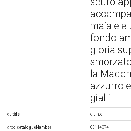
scuro ap
accompag
maiale e 
fondo amp
gloria su
smorzato 
la Madonn
azzurro e
gialli
dipinto
dc:
title
00114374
arco:
catalogueNumber