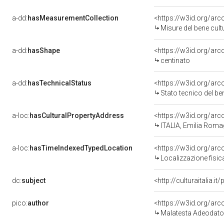
a-dd:
hasMeasurementCollection
<https://w3id.org/ar
Misure del bene cul
a-dd:
hasShape
<https://w3id.org/arc
centinato
a-dd:
hasTechnicalStatus
<https://w3id.org/ar
Stato tecnico del b
a-loc:
hasCulturalPropertyAddress
<https://w3id.org/a
ITALIA, Emilia Rom
a-loc:
hasTimeIndexedTypedLocation
<https://w3id.org/ar
Localizzazione fisic
dc:
subject
<http://culturaitalia.
pico:
author
<https://w3id.org/a
Malatesta Adeodato