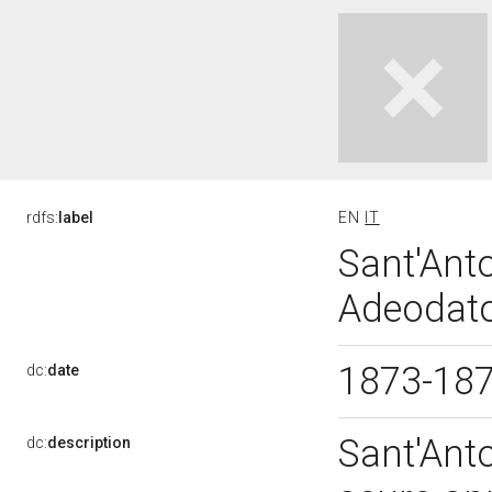
rdfs:
label
EN
IT
Sant'Anto
Adeodato
1873-18
dc:
date
Sant'Anto
dc:
description