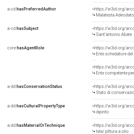
a-cd:
hasPreferredAuthor
<https://w3id.org/a
Malatesta Adeodato
a-cd:
hasSubject
<https://w3id.org/a
Sant'antonio Abate
core:
hasAgentRole
<https://w3id.org/ar
Ente schedatore del bene 0800
<https://w3id.org/ar
Ente competente per tutela del
a-dd:
hasConservationStatus
<https://w3id.org/ar
Stato di conservazi
a-dd:
hasCulturalPropertyType
<https://w3id.org/a
dipinto
a-dd:
hasMaterialOrTechnique
<https://w3id.org/arco
tela/ pittura a olio