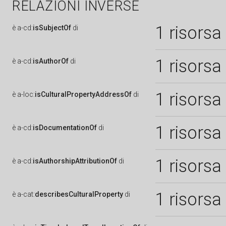
RELAZIONI INVERSE
1 risorsa
è
a-cd:
isSubjectOf
di
1 risorsa
è
a-cd:
isAuthorOf
di
1 risorsa
è
a-loc:
isCulturalPropertyAddressOf
di
1 risorsa
è
a-cd:
isDocumentationOf
di
1 risorsa
è
a-cd:
isAuthorshipAttributionOf
di
1 risorsa
è
a-cat:
describesCulturalProperty
di