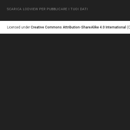
SCARICA LODVIEW PER PUBBLICARE I TUOI DATI
Licensed under
Creative Commons Attribution-ShareAlike 4.0 International
(C