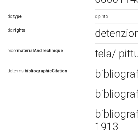
dipinto
dc:
type
detenzion
dc:
rights
tela/ pitt
pico:
materialAndTechnique
bibliograf
dcterms:
bibliographicCitation
bibliogra
bibliograf
1913