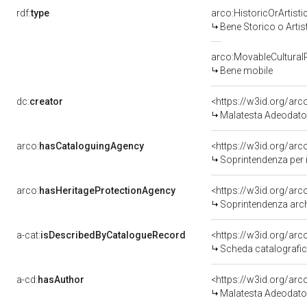
rdf:
type
arco:HistoricOrArtisti
Bene Storico o Artis
arco:MovableCultural
Bene mobile
dc:
creator
<https://w3id.org/a
Malatesta Adeodato
arco:
hasCataloguingAgency
<https://w3id.org/a
Soprintendenza per i 
arco:
hasHeritageProtectionAgency
<https://w3id.org/a
Soprintendenza arche
a-cat:
isDescribedByCatalogueRecord
<https://w3id.org/a
Scheda catalografi
a-cd:
hasAuthor
<https://w3id.org/a
Malatesta Adeodato