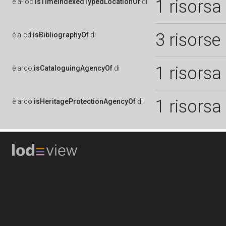
1 risorsa
è
a-loc:
isTimeIndexedTypedLocationOf
di
3 risorse
è
a-cd:
isBibliographyOf
di
1 risorsa
è
arco:
isCataloguingAgencyOf
di
1 risorsa
è
arco:
isHeritageProtectionAgencyOf
di