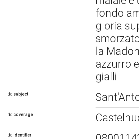
maiale e 
fondo amp
gloria su
smorzato 
la Madonn
azzurro e
gialli
Sant'Ant
dc:
subject
Casteln
dc:
coverage
0800114
dc:
identifier