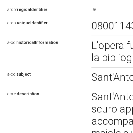
08
arco:
regionIdentifier
0800114
arco:
uniqueIdentifier
L'opera f
a-cd:
historicalInformation
la biblio
Sant'Ant
a-cd:
subject
Sant'Anto
core:
description
scuro ap
accompag