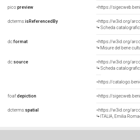
pico:
preview
<https://sigecweb.ben
dcterms:
isReferencedBy
<https://w3id.org/a
Scheda catalografi
dc:
format
<https://w3id.org/ar
Misure del bene cul
dc:
source
<https://w3id.org/a
Scheda catalografi
<https://catalogo.beni
foaf:
depiction
<https://sigecweb.ben
dcterms:
spatial
<https://w3id.org/a
ITALIA, Emilia Rom