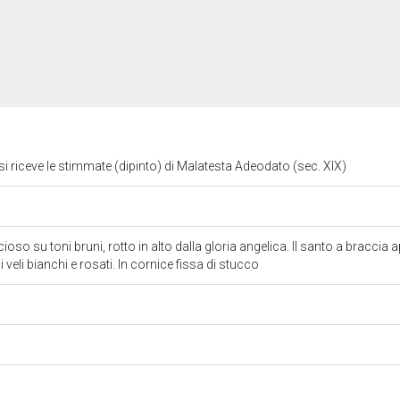
 riceve le stimmate (dipinto) di Malatesta Adeodato (sec. XIX)
so su toni bruni, rotto in alto dalla gloria angelica. Il santo a braccia 
veli bianchi e rosati. In cornice fissa di stucco