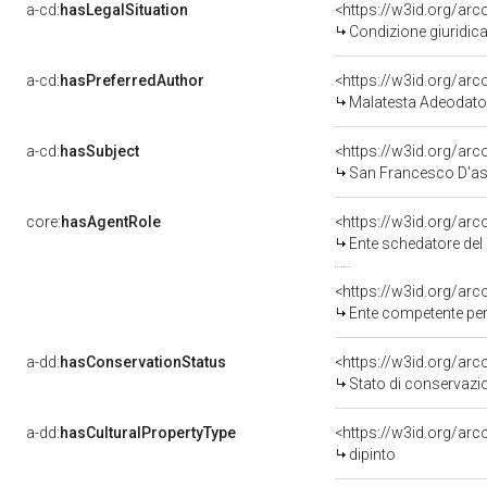
a-cd:
hasLegalSituation
<https://w3id.org/arc
Condizione giuridica
a-cd:
hasPreferredAuthor
<https://w3id.org/a
Malatesta Adeodato
a-cd:
hasSubject
<https://w3id.org/a
San Francesco D'as
core:
hasAgentRole
<https://w3id.org/ar
Ente schedatore del 
<https://w3id.org/ar
Ente competente per 
a-dd:
hasConservationStatus
<https://w3id.org/ar
Stato di conservazi
a-dd:
hasCulturalPropertyType
<https://w3id.org/a
dipinto