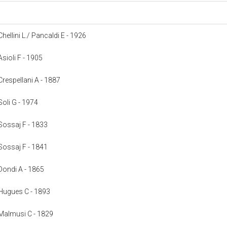
Chellini L./ Pancaldi E - 1926
Asioli F - 1905
 Crespellani A - 1887
 Soli G - 1974
 Sossaj F - 1833
 Sossaj F - 1841
 Dondi A - 1865
: Hugues C - 1893
: Malmusi C - 1829