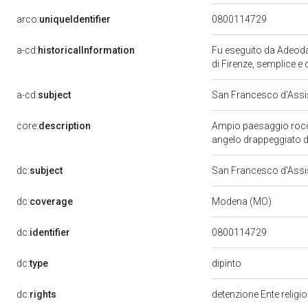
arco:
uniqueIdentifier
0800114729
a-cd:
historicalInformation
Fu eseguito da Adeodat
di Firenze, semplice e 
a-cd:
subject
San Francesco d'Assis
core:
description
Ampio paesaggio roccio
angelo drappeggiato di 
dc:
subject
San Francesco d'Assis
dc:
coverage
Modena (MO)
dc:
identifier
0800114729
dipinto
dc:
type
dc:
rights
detenzione Ente religi