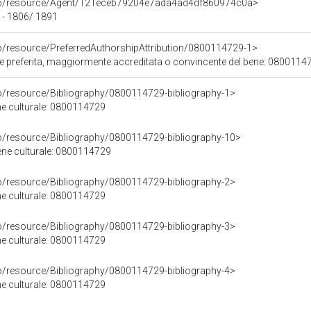
rco/resource/Agent/121eceb79204e7ada4ad4df860974c0a>
 - 1806/ 1891
co/resource/PreferredAuthorshipAttribution/0800114729-1>
ore preferita, maggiormente accreditata o convincente del bene: 0800114
co/resource/Bibliography/0800114729-bibliography-1>
ene culturale: 0800114729
co/resource/Bibliography/0800114729-bibliography-10>
bene culturale: 0800114729
co/resource/Bibliography/0800114729-bibliography-2>
ene culturale: 0800114729
co/resource/Bibliography/0800114729-bibliography-3>
ene culturale: 0800114729
co/resource/Bibliography/0800114729-bibliography-4>
ene culturale: 0800114729