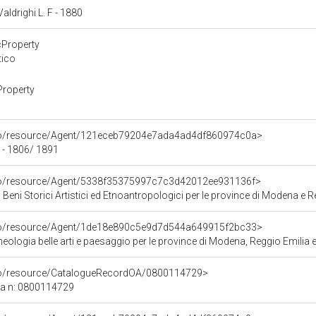
Valdrighi L. F - 1880
cProperty
tico
Property
rco/resource/Agent/121eceb79204e7ada4ad4df860974c0a>
 - 1806/ 1891
rco/resource/Agent/5338f35375997c7c3d42012ee931136f>
 Beni Storici Artistici ed Etnoantropologici per le province di Modena e R
rco/resource/Agent/1de18e890c5e9d7d544a649915f2bc33>
ologia belle arti e paesaggio per le province di Modena, Reggio Emilia e
rco/resource/CatalogueRecordOA/0800114729>
ca n: 0800114729