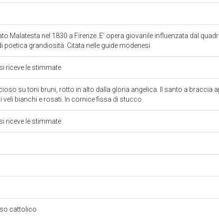
o Malatesta nel 1830 a Firenze. E' opera giovanile influenzata dal quad
di poetica grandiosità. Citata nelle guide modenesi
i riceve le stimmate
so su toni bruni, rotto in alto dalla gloria angelica. Il santo a braccia 
veli bianchi e rosati. In cornice fissa di stucco
i riceve le stimmate
oso cattolico