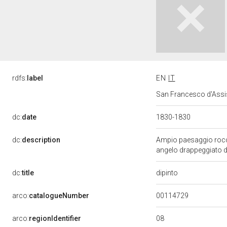
rdfs:
label
EN
IT
San Francesco d'Assisi
dc:
date
1830-1830
dc:
description
Ampio paesaggio roccio
angelo drappeggiato di 
dipinto
dc:
title
00114729
arco:
catalogueNumber
08
arco:
regionIdentifier