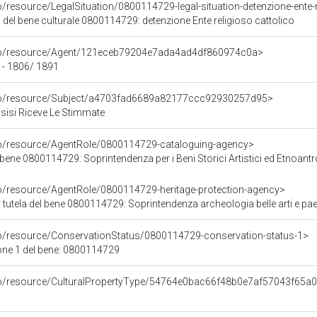
o/resource/LegalSituation/0800114729-legal-situation-detenzione-ente-r
 del bene culturale 0800114729: detenzione Ente religioso cattolico
rco/resource/Agent/121eceb79204e7ada4ad4df860974c0a>
 - 1806/ 1891
rco/resource/Subject/a4703fad6689a82177ccc92930257d95>
sisi Riceve Le Stimmate
co/resource/AgentRole/0800114729-cataloguing-agency>
bene 0800114729: Soprintendenza per i Beni Storici Artistici ed Etnoantr
co/resource/AgentRole/0800114729-heritage-protection-agency>
tutela del bene 0800114729: Soprintendenza archeologia belle arti e pae
co/resource/ConservationStatus/0800114729-conservation-status-1>
one 1 del bene: 0800114729
rco/resource/CulturalPropertyType/54764e0bac66f48b0e7af57043f65a