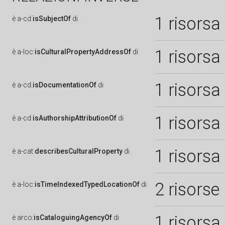
1 risorsa
è
a-cd:
isSubjectOf
di
1 risorsa
è
a-loc:
isCulturalPropertyAddressOf
di
1 risorsa
è
a-cd:
isDocumentationOf
di
1 risorsa
è
a-cd:
isAuthorshipAttributionOf
di
1 risorsa
è
a-cat:
describesCulturalProperty
di
2 risorse
è
a-loc:
isTimeIndexedTypedLocationOf
di
1 risorsa
è
arco:
isCataloguingAgencyOf
di