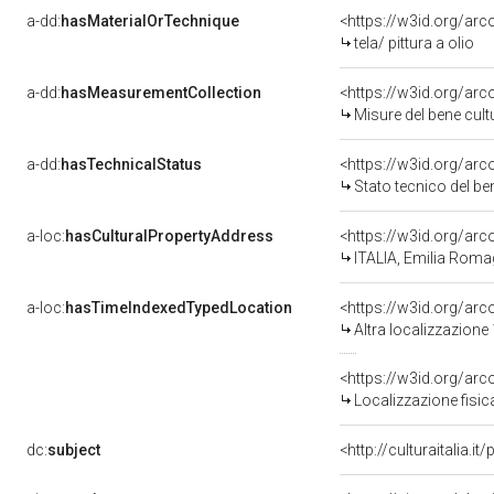
a-dd:
hasMaterialOrTechnique
<https://w3id.org/arco
tela/ pittura a olio
a-dd:
hasMeasurementCollection
<https://w3id.org/ar
Misure del bene cul
a-dd:
hasTechnicalStatus
<https://w3id.org/ar
Stato tecnico del b
a-loc:
hasCulturalPropertyAddress
<https://w3id.org/a
ITALIA, Emilia Roma
a-loc:
hasTimeIndexedTypedLocation
<https://w3id.org/ar
Altra localizzazione
<https://w3id.org/ar
Localizzazione fisic
dc:
subject
<http://culturaitalia.