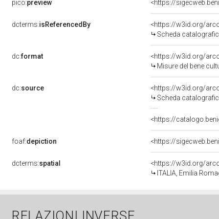
pico:
preview
<https://sigecweb.be
dcterms:
isReferencedBy
<https://w3id.org/a
Scheda catalografi
dc:
format
<https://w3id.org/ar
Misure del bene cul
dc:
source
<https://w3id.org/a
Scheda catalografi
<https://catalogo.beni
foaf:
depiction
<https://sigecweb.be
dcterms:
spatial
<https://w3id.org/a
ITALIA, Emilia Roma
RELAZIONI INVERSE