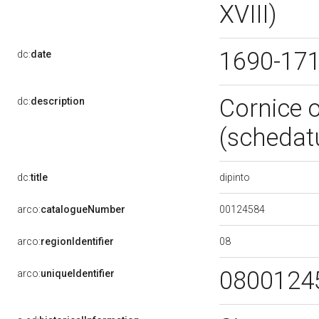
XVIII)
1690-17
dc:
date
Cornice o
dc:
description
(schedat
dipinto
dc:
title
00124584
arco:
catalogueNumber
08
arco:
regionIdentifier
0800124
arco:
uniqueIdentifier