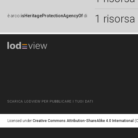
1 risorsa
è
arco:
isHeritageProtectionAgencyOf
di
SCARICA LODVIEW PER PUBBLICARE I TUOI DATI
Licensed under
Creative Commons Attribution-ShareAlike 4.0 International
(C