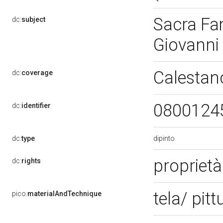
Sacra Fa
dc:
subject
Giovanni
Calestan
dc:
coverage
0800124
dc:
identifier
dipinto
dc:
type
proprietà
dc:
rights
tela/ pitt
pico:
materialAndTechnique