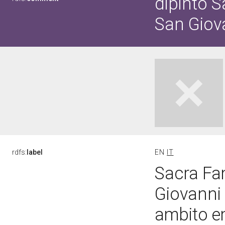
dipinto S
San Giov
rdfs:
label
EN
IT
Sacra Fa
Giovanni 
ambito em