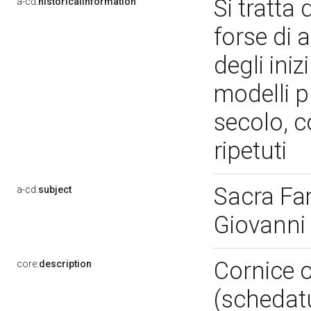
Si tratta 
a-cd:
historicalInformation
forse di 
degli ini
modelli pr
secolo, 
ripetuti
Sacra Fa
a-cd:
subject
Giovanni
Cornice o
core:
description
(schedat