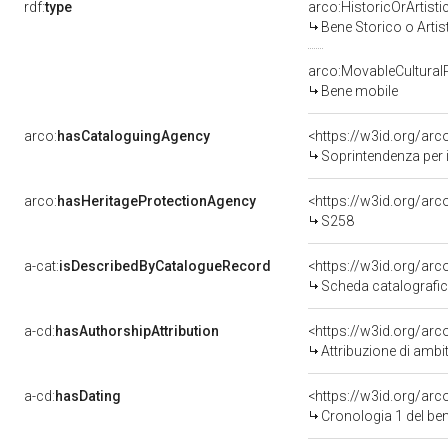
rdf:
type
arco:HistoricOrArtisti
Bene Storico o Artis
arco:MovableCultural
Bene mobile
arco:
hasCataloguingAgency
<https://w3id.org/a
Soprintendenza per i
arco:
hasHeritageProtectionAgency
<https://w3id.org/a
S258
a-cat:
isDescribedByCatalogueRecord
<https://w3id.org/a
Scheda catalografi
a-cd:
hasAuthorshipAttribution
<https://w3id.org/arc
Attribuzione di ambi
a-cd:
hasDating
<https://w3id.org/ar
Cronologia 1 del b