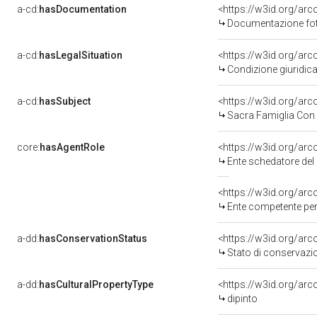
a-cd:
hasDocumentation
Documentazione foto
a-cd:
hasLegalSituation
Condizione giuridica
a-cd:
hasSubject
<https://w3id.org/a
Sacra Famiglia Con 
core:
hasAgentRole
<https://w3id.org/ar
Ente schedatore del bene 080
<https://w3id.org/ar
Ente competente per tutela 
a-dd:
hasConservationStatus
<https://w3id.org/ar
Stato di conservazi
a-dd:
hasCulturalPropertyType
<https://w3id.org/a
dipinto