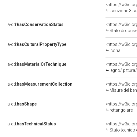
<https://w3id.o
Iscrizione 3 s
a-dd:
hasConservationStatus
<https://w3id.o
Stato di cons
a-dd:
hasCulturalPropertyType
icona
a-dd:
hasMaterialOrTechnique
<https://w3id.o
legno/ pittura
a-dd:
hasMeasurementCollection
<https://w3id.
Misure del be
a-dd:
hasShape
<https://w3id.o
rettangolare
a-dd:
hasTechnicalStatus
<https://w3id.o
Stato tecnico