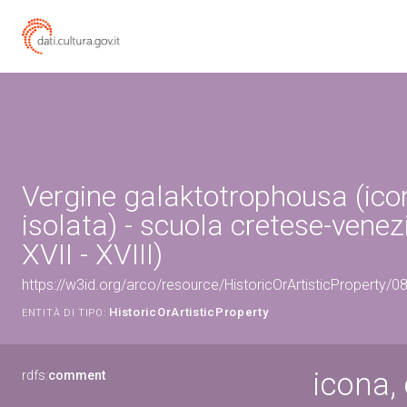
Vergine galaktotrophousa (ico
isolata) - scuola cretese-venez
XVII - XVIII)
https://w3id.org/arco/resource/HistoricOrArtisticProperty/
HistoricOrArtisticProperty
ENTITÀ DI TIPO:
icona,
rdfs:
comment