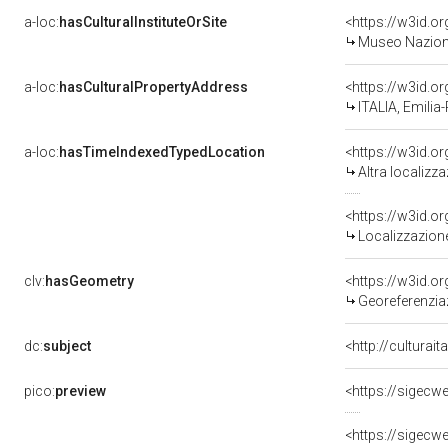
a-loc:
hasCulturalInstituteOrSite
<https://w3id.o
Museo Nazion
a-loc:
hasCulturalPropertyAddress
<https://w3id.
ITALIA, Emili
a-loc:
hasTimeIndexedTypedLocation
<https://w3id.o
Altra localizz
<https://w3id.
Localizzazione
clv:
hasGeometry
<https://w3id.
Georeferenzia
dc:
subject
<http://culturai
pico:
preview