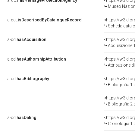
arco:
hasHeritageProtectionAgency
<https://w3id.
Museo Nazion
a-cat:
isDescribedByCatalogueRecord
<https://w3id.
Scheda catalo
a-cd:
hasAcquisition
<https://w3id.o
Acquisizione 1
a-cd:
hasAuthorshipAttribution
Attribuzione d
a-cd:
hasBibliography
<https://w3id.o
Bibliografia 1
<https://w3id.o
Bibliografia 2
a-cd:
hasDating
<https://w3id.
Cronologia 1 