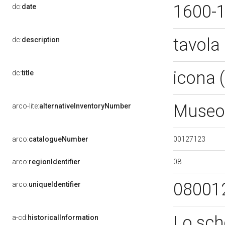
1600-
dc:
date
tavola
dc:
description
icona 
dc:
title
Museo 
arco-lite:
alternativeInventoryNumber
00127123
arco:
catalogueNumber
08
arco:
regionIdentifier
08001
arco:
uniqueIdentifier
Lo sch
a-cd:
historicalInformation