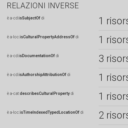
RELAZIONI INVERSE
1 risor
è
a-cd:
isSubjectOf
di
1 risor
è
a-loc:
isCulturalPropertyAddressOf
di
3 risor
è
a-cd:
isDocumentationOf
di
1 risor
è
a-cd:
isAuthorshipAttributionOf
di
1 risor
è
a-cat:
describesCulturalProperty
di
2 risor
è
a-loc:
isTimeIndexedTypedLocationOf
di