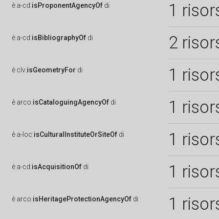
1 risor
è
a-cd:
isProponentAgencyOf
di
2 risor
è
a-cd:
isBibliographyOf
di
1 risor
è
clv:
isGeometryFor
di
1 risor
è
arco:
isCataloguingAgencyOf
di
1 risor
è
a-loc:
isCulturalInstituteOrSiteOf
di
1 risor
è
a-cd:
isAcquisitionOf
di
1 risor
è
arco:
isHeritageProtectionAgencyOf
di