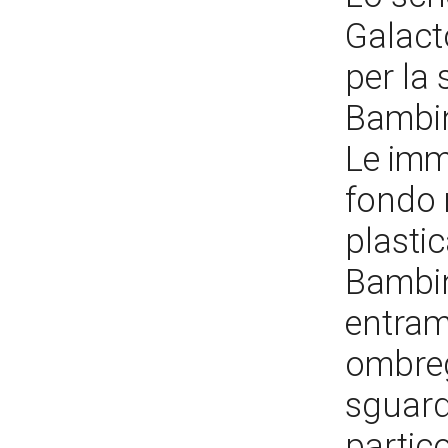
Galact
per la 
Bambin
Le imm
fondo 
plasti
Bambin
entram
ombreg
sguardo
partic