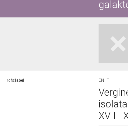
galakt
rdfs:
label
EN
IT
Vergin
isolata
XVII - 