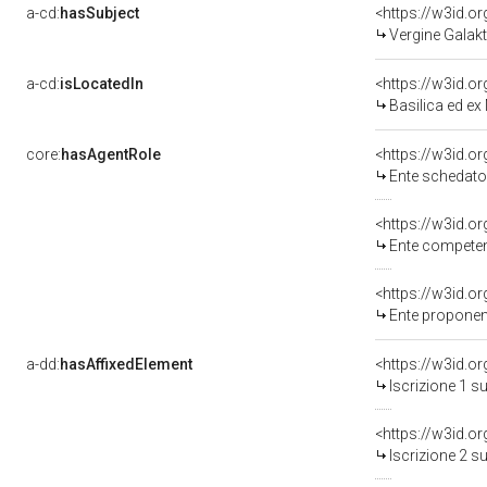
a-cd:
hasSubject
<https://w3id.
Vergine Galak
a-cd:
isLocatedIn
<https://w3id.
Basilica ed ex
core:
hasAgentRole
<https://w3id.
Ente schedatore del ben
<https://w3id.o
Ente competen
<https://w3id.
Ente proponen
a-dd:
hasAffixedElement
<https://w3id.o
Iscrizione 1 s
<https://w3id.o
Iscrizione 2 s