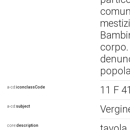
comuni
mestiz
Bambin
corpo. 
denunc
popol
11 F 4
a-cd:
iconclassCode
Vergin
a-cd:
subject
tavola
core:
description