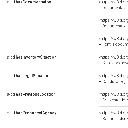
a-cd:
hasDocumentation
Documentazion
Documentazion
<https://w3id.
Fonti e docume
a-cd:
hasInventorySituation
<https://w3id.o
Situazione inv
a-cd:
hasLegalSituation
<https://w3id.o
Condizione giu
a-cd:
hasPreviousLocation
<https://w3id.
Convento dei 
a-cd:
hasProponentAgency
<https://w3id.
Soprintendenza pe