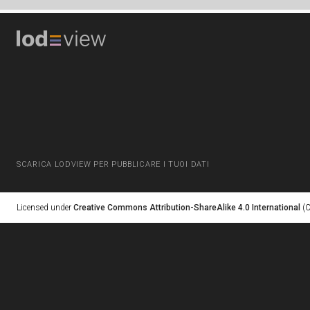
SCARICA LODVIEW PER PUBBLICARE I TUOI DATI
Licensed under
Creative Commons Attribution-ShareAlike 4.0 International
(C