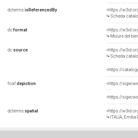
dcterms:
isReferencedBy
<https://w3id.
Scheda catalo
dc:
format
<https://w3id.
Misure del be
dc:
source
<https://w3id.
Scheda catalo
<https://catalog
foaf:
depiction
dcterms:
spatial
<https://w3id.
ITALIA, Emili