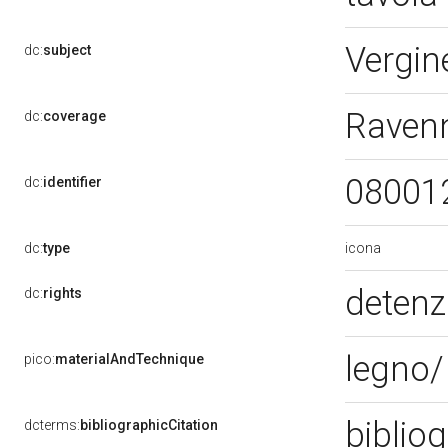
Vergin
dc:
subject
Raven
dc:
coverage
08001
dc:
identifier
icona
dc:
type
detenz
dc:
rights
legno/
pico:
materialAndTechnique
bibliog
dcterms:
bibliographicCitation