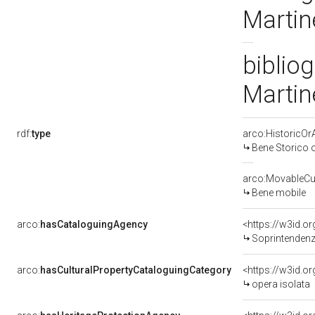
Martine
bibliog
Martine
rdf:
type
arco:HistoricOrA
Bene Storico o
arco:MovableCul
Bene mobile
arco:
hasCataloguingAgency
<https://w3id.
Soprintendenza pe
arco:
hasCulturalPropertyCataloguingCategory
<https://w3id.o
opera isolata