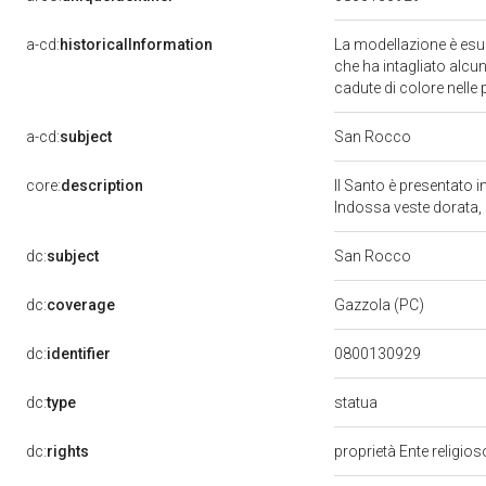
a-cd:
historicalInformation
La modellazione è esub
che ha intagliato alcu
cadute di colore nelle 
a-cd:
subject
San Rocco
core:
description
Il Santo è presentato 
Indossa veste dorata,
dc:
subject
San Rocco
dc:
coverage
Gazzola (PC)
dc:
identifier
0800130929
statua
dc:
type
dc:
rights
proprietà Ente religio