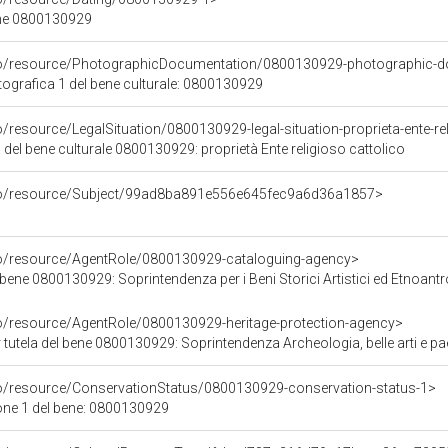
ene 0800130929
rco/resource/PhotographicDocumentation/0800130929-photographic-d
grafica 1 del bene culturale: 0800130929
o/resource/LegalSituation/0800130929-legal-situation-proprieta-ente-re
 del bene culturale 0800130929: proprietà Ente religioso cattolico
rco/resource/Subject/99ad8ba891e556e645fec9a6d36a1857>
co/resource/AgentRole/0800130929-cataloguing-agency>
bene 0800130929: Soprintendenza per i Beni Storici Artistici ed Etnoant
co/resource/AgentRole/0800130929-heritage-protection-agency>
tutela del bene 0800130929: Soprintendenza Archeologia, belle arti e p
co/resource/ConservationStatus/0800130929-conservation-status-1>
one 1 del bene: 0800130929