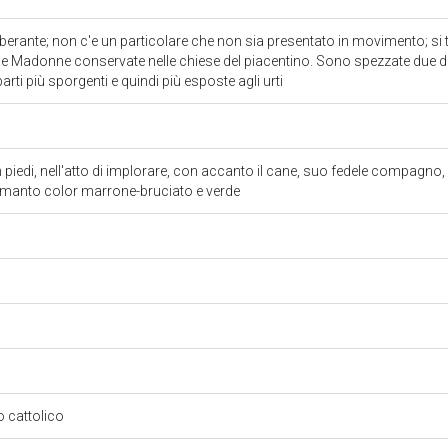
erante; non c'e un particolare che non sia presentato in movimento; si tr
ne Madonne conservate nelle chiese del piacentino. Sono spezzate due d
parti più sporgenti e quindi più esposte agli urti
in piedi, nell'atto di implorare, con accanto il cane, suo fedele compagno
 manto color marrone-bruciato e verde
so cattolico