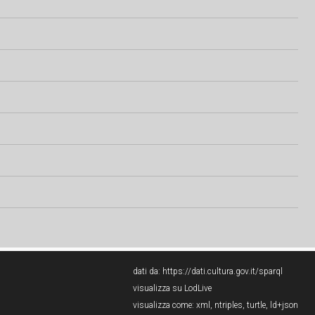
dati da:
https://dati.cultura.gov.it/sparql
visualizza su LodLive
visualizza come:
xml
,
ntriples
,
turtle
,
ld+json