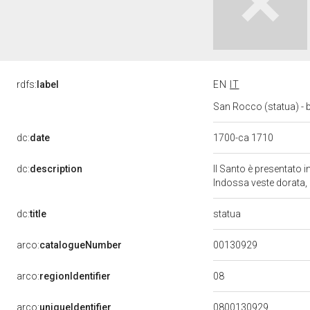
rdfs:
label
EN
IT
San Rocco (statua) - bo
dc:
date
1700-ca 1710
dc:
description
Il Santo è presentato 
Indossa veste dorata,
statua
dc:
title
00130929
arco:
catalogueNumber
08
arco:
regionIdentifier
arco:
uniqueIdentifier
0800130929