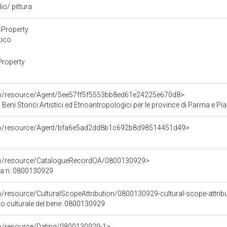
io/ pittura
cProperty
tico
Property
rco/resource/Agent/5ee57ff5f5553bb8ed61e24225e670d8>
 Beni Storici Artistici ed Etnoantropologici per le province di Parma e P
rco/resource/Agent/bfa6e5ad2dd8b1c692b8d98514451d49>
rco/resource/CatalogueRecordOA/0800130929>
ca n: 0800130929
o/resource/CulturalScopeAttribution/0800130929-cultural-scope-attrib
to culturale del bene: 0800130929
co/resource/Dating/0800130929-1>