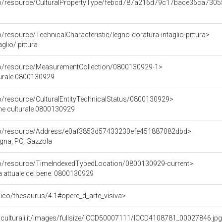
rco/resource/CulturalPropertyType/febcd787a216d79c17bace36ca730
o/resource/TechnicalCharacteristic/legno-doratura-intaglio-pittura>
glio/ pittura
co/resource/MeasurementCollection/0800130929-1>
turale 0800130929
co/resource/CulturalEntityTechnicalStatus/0800130929>
ene culturale 0800130929
rco/resource/Address/e0af3853d57433230efe451887082dbd>
gna, PC, Gazzola
co/resource/TimeIndexedTypedLocation/0800130929-current>
a attuale del bene: 0800130929
it/pico/thesaurus/4.1#opere_d_arte_visiva>
niculturali.it/images/fullsize/ICCD50007111/ICCD4108781_00027846.jp