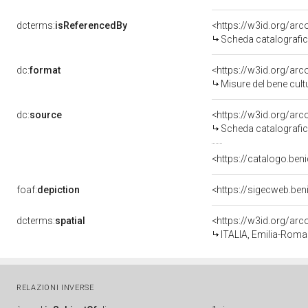
dcterms:
isReferencedBy
<https://w3id.org/a
Scheda catalografi
dc:
format
<https://w3id.org/ar
Misure del bene cul
dc:
source
<https://w3id.org/a
Scheda catalografi
<https://catalogo.beni
foaf:
depiction
<https://sigecweb.be
dcterms:
spatial
<https://w3id.org/a
ITALIA, Emilia-Roma
RELAZIONI INVERSE