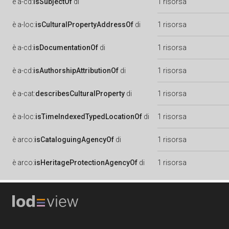
è
a-cd:
isSubjectOf
di
1 risorsa
è
a-loc:
isCulturalPropertyAddressOf
di
1 risorsa
è
a-cd:
isDocumentationOf
di
1 risorsa
è
a-cd:
isAuthorshipAttributionOf
di
1 risorsa
è
a-cat:
describesCulturalProperty
di
1 risorsa
è
a-loc:
isTimeIndexedTypedLocationOf
di
1 risorsa
è
arco:
isCataloguingAgencyOf
di
1 risorsa
è
arco:
isHeritageProtectionAgencyOf
di
1 risorsa