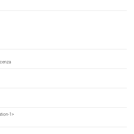
iacenza
ution-1>