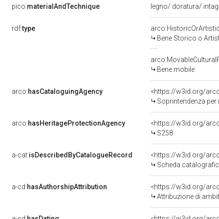
pico:
materialAndTechnique
legno/ doratura/ intagl
rdf:
type
arco:HistoricOrArtisti
Bene Storico o Artis
arco:MovableCultural
Bene mobile
arco:
hasCataloguingAgency
<https://w3id.org/a
Soprintendenza per i
arco:
hasHeritageProtectionAgency
<https://w3id.org/a
S258
a-cat:
isDescribedByCatalogueRecord
<https://w3id.org/a
Scheda catalografi
a-cd:
hasAuthorshipAttribution
<https://w3id.org/arc
Attribuzione di ambi
a-cd:
hasDating
<https://w3id.org/ar