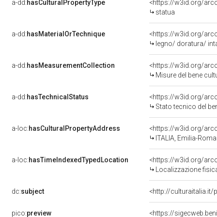
a-dd:
hasCulturalPropertyType
<https://w3id.org/a
statua
a-dd:
hasMaterialOrTechnique
<https://w3id.org/arc
legno/ doratura/ inta
a-dd:
hasMeasurementCollection
<https://w3id.org/ar
Misure del bene cul
a-dd:
hasTechnicalStatus
<https://w3id.org/ar
Stato tecnico del b
a-loc:
hasCulturalPropertyAddress
<https://w3id.org/a
ITALIA, Emilia-Roma
a-loc:
hasTimeIndexedTypedLocation
<https://w3id.org/ar
Localizzazione fisic
dc:
subject
<http://culturaitalia.
pico:
preview
<https://sigecweb.be