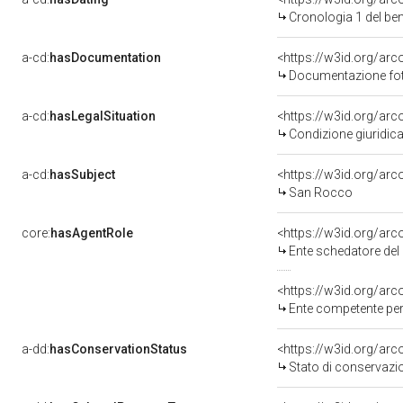
Cronologia 1 del b
a-cd:
hasDocumentation
<https://w3id.org/a
Documentazione foto
a-cd:
hasLegalSituation
<https://w3id.org/arc
Condizione giuridica
a-cd:
hasSubject
<https://w3id.org/a
San Rocco
core:
hasAgentRole
<https://w3id.org/ar
Ente schedatore del 
<https://w3id.org/ar
Ente competente per 
a-dd:
hasConservationStatus
<https://w3id.org/ar
Stato di conservazi