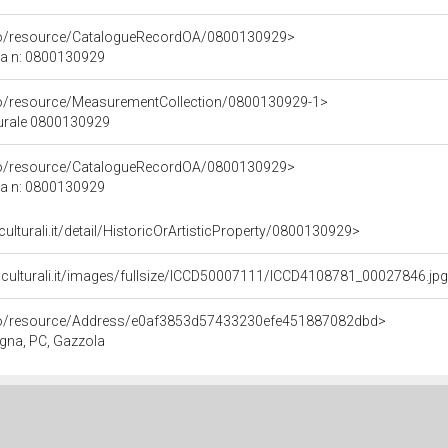
rco/resource/CatalogueRecordOA/0800130929>
ca n: 0800130929
co/resource/MeasurementCollection/0800130929-1>
turale 0800130929
rco/resource/CatalogueRecordOA/0800130929>
ca n: 0800130929
culturali.it/detail/HistoricOrArtisticProperty/0800130929>
niculturali.it/images/fullsize/ICCD50007111/ICCD4108781_00027846.jp
rco/resource/Address/e0af3853d57433230efe451887082dbd>
gna, PC, Gazzola