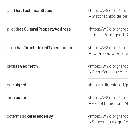
a-dd:
hasTechnicalStatus
<https://w3id.org/ar
Stato tecnico del b
a-loc:
hasCulturalPropertyAddress
<https://w3id.org/a
Emilia Romagna, PR
a-loc:
hasTimeIndexedTypedLocation
<https://w3id.org/ar
Localizzazione fisic
clv:
hasGeometry
<https://w3id.org/ar
Georeferenziazione 
dc:
subject
<http://culturaitalia.
pico:
author
<https://w3id.org/a
Petitot Ennemond Al
dcterms:
isReferencedBy
<https://w3id.org/a
Scheda catalografi