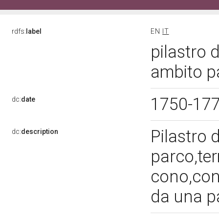
rdfs:
label
EN
IT
pilastro 
ambito pa
1750-17
dc:
date
Pilastro 
dc:
description
parco,ter
cono,con 
da una p