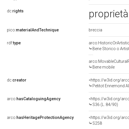
proprietà
dc:
rights
breccia
pico:
materialAndTechnique
rdf:
type
arco:HistoricOrArtisti
Bene Storico o Artis
arco:MovableCultural
Bene mobile
dc:
creator
<https://w3id.org/a
Petitot Ennemond Al
arco:
hasCataloguingAgency
<https://w3id.org/a
S36 (L. 84/90)
arco:
hasHeritageProtectionAgency
<https://w3id.org/a
S258