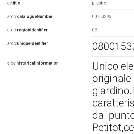
pilastro
dc:
title
00153395
arco:
catalogueNumber
08
arco:
regionIdentifier
0800153
arco:
uniqueIdentifier
Unico el
a-cd:
historicalInformation
originale
giardino.P
caratteri
dal punto
Petitot,c