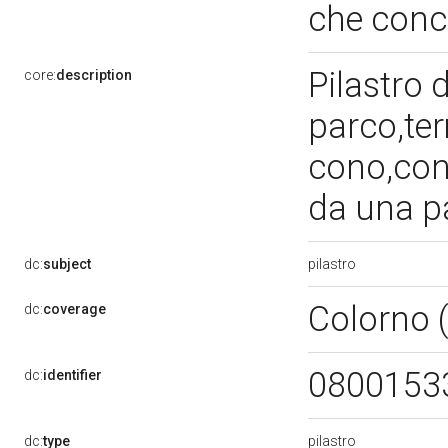
che conc
Pilastro 
core:
description
parco,ter
cono,con 
da una p
pilastro
dc:
subject
Colorno 
dc:
coverage
0800153
dc:
identifier
pilastro
dc:
type