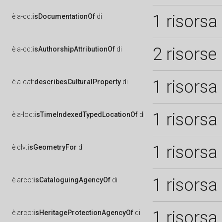
1 risorsa
è
a-cd:
isDocumentationOf
di
2 risorse
è
a-cd:
isAuthorshipAttributionOf
di
1 risorsa
è
a-cat:
describesCulturalProperty
di
1 risorsa
è
a-loc:
isTimeIndexedTypedLocationOf
di
1 risorsa
è
clv:
isGeometryFor
di
1 risorsa
è
arco:
isCataloguingAgencyOf
di
1 risorsa
è
arco:
isHeritageProtectionAgencyOf
di