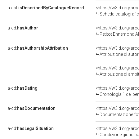
a-cat:
isDescribedByCatalogueRecord
<https://w3id.org/a
Scheda catalografi
a-cd:
hasAuthor
<https://w3id.org/a
Petitot Ennemond Al
a-cd:
hasAuthorshipAttribution
<https://w3id.org/ar
Attribuzione di aut
<https://w3id.org/arc
Attribuzione di ambi
a-cd:
hasDating
<https://w3id.org/ar
Cronologia 1 del b
a-cd:
hasDocumentation
Documentazione foto
a-cd:
hasLegalSituation
Condizione giuridica