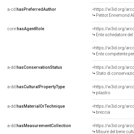
a-cd:
hasPreferredAuthor
<https://w3id.org/a
Petitot Ennemond Al
core:
hasAgentRole
<https://w3id.org/ar
Ente schedatore del
<https://w3id.org/ar
Ente competente per tutela 
a-dd:
hasConservationStatus
<https://w3id.org/ar
Stato di conservazi
a-dd:
hasCulturalPropertyType
<https://w3id.org/a
pilastro
a-dd:
hasMaterialOrTechnique
<https://w3id.org/arc
breccia
a-dd:
hasMeasurementCollection
<https://w3id.org/ar
Misure del bene cul