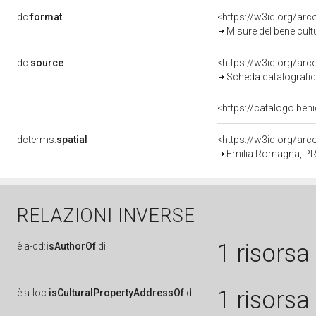
dc:
format
<https://w3id.org/ar
Misure del bene cul
dc:
source
<https://w3id.org/a
Scheda catalografi
<https://catalogo.beni
dcterms:
spatial
<https://w3id.org/a
Emilia Romagna, PR
RELAZIONI INVERSE
1 risorsa
è
a-cd:
isAuthorOf
di
1 risorsa
è
a-loc:
isCulturalPropertyAddressOf
di