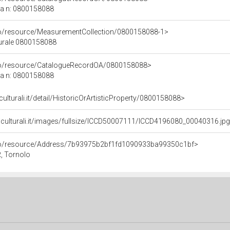
ca n: 0800158088
co/resource/MeasurementCollection/0800158088-1>
turale 0800158088
rco/resource/CatalogueRecordOA/0800158088>
ca n: 0800158088
culturali.it/detail/HistoricOrArtisticProperty/0800158088>
niculturali.it/images/fullsize/ICCD50007111/ICCD4196080_00040316.jp
rco/resource/Address/7b93975b2bf1fd1090933ba99350c1bf>
, Tornolo