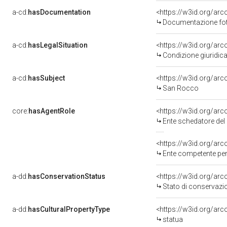
a-cd:
hasDocumentation
<https://w3id.org/a
Documentazione foto
a-cd:
hasLegalSituation
<https://w3id.org/arc
Condizione giuridica
a-cd:
hasSubject
<https://w3id.org/a
San Rocco
core:
hasAgentRole
<https://w3id.org/ar
Ente schedatore del 
<https://w3id.org/ar
Ente competente per 
a-dd:
hasConservationStatus
<https://w3id.org/ar
Stato di conservazi
a-dd:
hasCulturalPropertyType
<https://w3id.org/a
statua