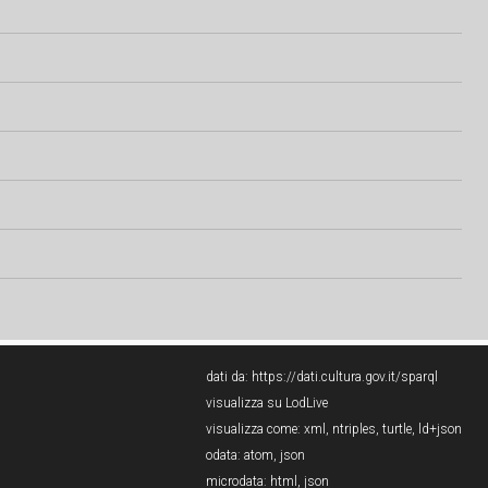
dati da:
https://dati.cultura.gov.it/sparql
visualizza su LodLive
visualizza come:
xml
,
ntriples
,
turtle
,
ld+json
odata:
atom
,
json
microdata:
html
,
json