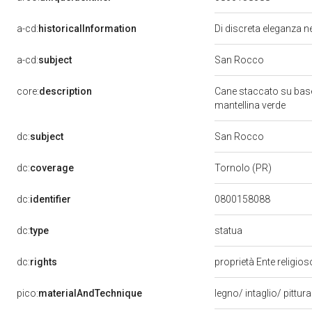
a-cd:
historicalInformation
Di discreta eleganza ne
a-cd:
subject
San Rocco
core:
description
Cane staccato su base
mantellina verde
dc:
subject
San Rocco
dc:
coverage
Tornolo (PR)
dc:
identifier
0800158088
statua
dc:
type
dc:
rights
proprietà Ente religio
pico:
materialAndTechnique
legno/ intaglio/ pittur