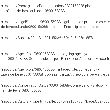
rco/resource/PhotographicDocumentation/0800158088-photographic-d
grafica 1 del bene culturale: 0800158088
o/resource/LegalSituation/0800158088-legal-situation-proprieta-ente-re
 del bene culturale 0800158088: proprietà Ente religioso cattolico
rco/resource/Subject/99ad8ba891e556e645fec9a6d36a1857>
co/resource/AgentRole/0800158088-cataloguing-agency>
bene 0800158088: Soprintendenza per i Beni Storici Artistici ed Etnoant
co/resource/AgentRole/0800158088-heritage-protection-agency>
tutela del bene 0800158088: Soprintendenza Archeologia, belle arti e p
co/resource/ConservationStatus/0800158088-conservation-status-1>
one 1 del bene: 0800158088
rco/resource/CulturalPropertyType/febcd787a216d79c17bace36ca730