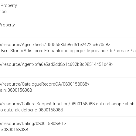
cProperty
tico
Property
rco/resource/Agent/5ee57ff5f5553bb8ed61e24225e670d8>
 Beni Storici Artistici ed Etnoantropologici per le province di Parma e P
rco/resource/Agent/bfa6e5ad2dd8b1c692b8d98514451d49>
rco/resource/CatalogueRecordOA/0800158088>
ca n: 0800158088
o/resource/CulturalScopeAttribution/0800158088-cultural-scope-attrib
to culturale del bene: 0800158088
co/resource/Dating/0800158088-1>
ene 0800158088