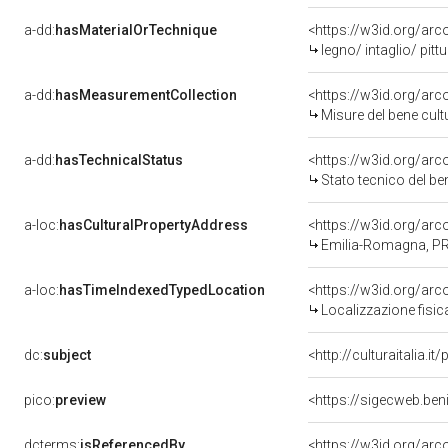
a-dd:
hasMaterialOrTechnique
<https://w3id.org/arc
legno/ intaglio/ pitt
a-dd:
hasMeasurementCollection
<https://w3id.org/ar
Misure del bene cul
a-dd:
hasTechnicalStatus
<https://w3id.org/ar
Stato tecnico del b
a-loc:
hasCulturalPropertyAddress
<https://w3id.org/a
Emilia-Romagna, PR
a-loc:
hasTimeIndexedTypedLocation
<https://w3id.org/ar
Localizzazione fisic
dc:
subject
<http://culturaitalia.
pico:
preview
<https://sigecweb.be
dcterms:
isReferencedBy
<https://w3id.org/a