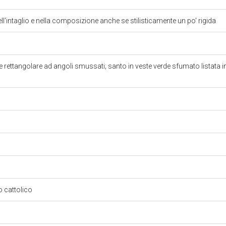
ll'intaglio e nella composizione anche se stilisticamente un po' rigida
 rettangolare ad angoli smussati; santo in veste verde sfumato listata 
so cattolico
a