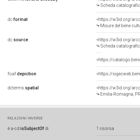
Scheda catalografi
dc:
format
<https://w3id.org/ar
Misure del bene cul
dc:
source
<https://w3id.org/a
Scheda catalografi
<https://catalogo.beni
foaf:
depiction
<https://sigecweb.be
dcterms:
spatial
<https://w3id.org/a
Emilia-Romagna, PR
RELAZIONI INVERSE
è
a-cd:
isSubjectOf
di
1 risorsa