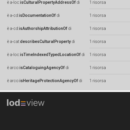
è
a-loc:
isCulturalPropertyAddressOf
di
1 risorsa
è
a-cd:
isDocumentationOf
di
1 risorsa
è
a-cd:
isAuthorshipAttributionOf
di
1 risorsa
è
a-cat:
describesCulturalProperty
di
1 risorsa
è
a-loc:
isTimeIndexedTypedLocationOf
di
1 risorsa
è
arco:
isCataloguingAgencyOf
di
1 risorsa
è
arco:
isHeritageProtectionAgencyOf
di
1 risorsa