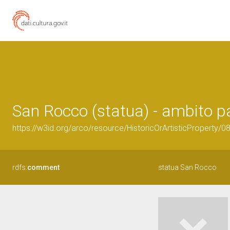
San Rocco (statua) - ambito p
https://w3id.org/arco/resource/HistoricOrArtisticProperty/
rdfs:
comment
statua San Rocco