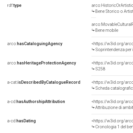
rdf:
type
arco:HistoricOrArtisti
Bene Storico o Artis
arco:MovableCultural
Bene mobile
arco:
hasCataloguingAgency
<https://w3id.org/a
Soprintendenza per i
arco:
hasHeritageProtectionAgency
<https://w3id.org/a
S258
a-cat:
isDescribedByCatalogueRecord
<https://w3id.org/a
Scheda catalografi
a-cd:
hasAuthorshipAttribution
<https://w3id.org/arc
Attribuzione di ambi
a-cd:
hasDating
<https://w3id.org/ar
Cronologia 1 del b