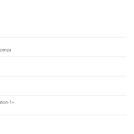
iacenza
ution-1>