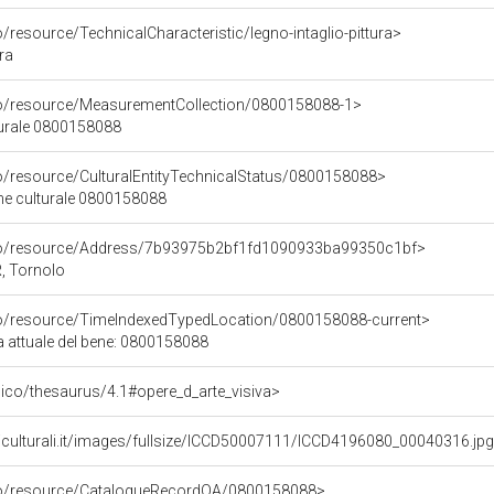
o/resource/TechnicalCharacteristic/legno-intaglio-pittura>
ura
co/resource/MeasurementCollection/0800158088-1>
turale 0800158088
co/resource/CulturalEntityTechnicalStatus/0800158088>
ene culturale 0800158088
rco/resource/Address/7b93975b2bf1fd1090933ba99350c1bf>
, Tornolo
co/resource/TimeIndexedTypedLocation/0800158088-current>
a attuale del bene: 0800158088
it/pico/thesaurus/4.1#opere_d_arte_visiva>
niculturali.it/images/fullsize/ICCD50007111/ICCD4196080_00040316.jp
rco/resource/CatalogueRecordOA/0800158088>