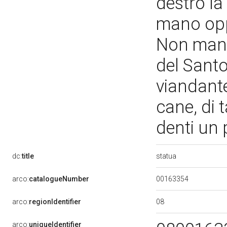
destro la
mano opp
Non manca
del Santo
viandante
cane, di t
denti un
statua
dc:
title
00163354
arco:
catalogueNumber
08
arco:
regionIdentifier
arco:
uniqueIdentifier