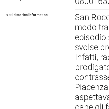
0800163
San Rocc
a-cd:
historicalInformation
modo tra
episodio 
svolse pr
Infatti, 
prodigato
contrasse
Piacenza.
aspettava
cane gli 