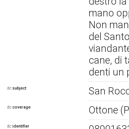
destro la
mano opp
Non manca
del Santo
viandante
cane, di t
denti un
San Roc
dc:
subject
Ottone (
dc:
coverage
dc:
identifier