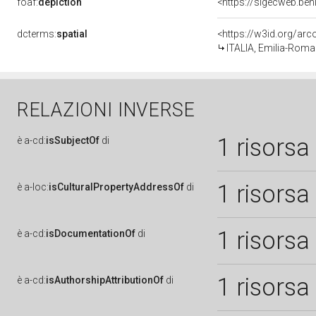
foaf:
depiction
<https://sigecweb.be
dcterms:
spatial
<https://w3id.org/a
ITALIA, Emilia-Roma
RELAZIONI INVERSE
1 risorsa
è
a-cd:
isSubjectOf
di
1 risorsa
è
a-loc:
isCulturalPropertyAddressOf
di
1 risorsa
è
a-cd:
isDocumentationOf
di
1 risorsa
è
a-cd:
isAuthorshipAttributionOf
di