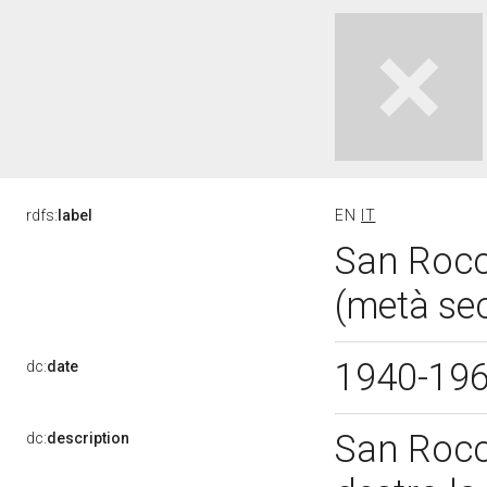
rdfs:
label
EN
IT
San Rocco
(metà se
1940-19
dc:
date
San Rocc
dc:
description