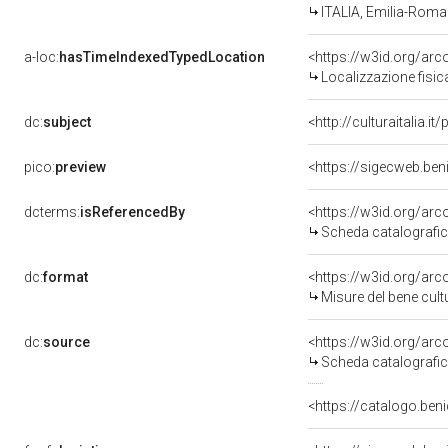
ITALIA, Emilia-Roma
a-loc:
hasTimeIndexedTypedLocation
<https://w3id.org/ar
Localizzazione fisic
dc:
subject
<http://culturaitalia.
pico:
preview
<https://sigecweb.be
dcterms:
isReferencedBy
<https://w3id.org/a
Scheda catalografi
dc:
format
<https://w3id.org/ar
Misure del bene cul
dc:
source
<https://w3id.org/a
Scheda catalografi
<https://catalogo.beni