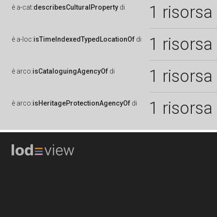
1 risorsa
è
a-cat:
describesCulturalProperty
di
1 risorsa
è
a-loc:
isTimeIndexedTypedLocationOf
di
1 risorsa
è
arco:
isCataloguingAgencyOf
di
1 risorsa
è
arco:
isHeritageProtectionAgencyOf
di