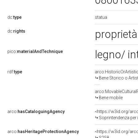
0800163
statua
dc:
type
proprietà
dc:
rights
legno/ in
pico:
materialAndTechnique
rdf:
type
arco:HistoricOrArtisti
Bene Storico o Artis
arco:MovableCultural
Bene mobile
arco:
hasCataloguingAgency
<https://w3id.org/a
Soprintendenza per i
arco:
hasHeritageProtectionAgency
<https://w3id.org/a
S258