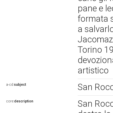
pane e le
formata 
a salvarl
Jacomazzi
Torino 19
devoziona
artistico
San Roc
a-cd:
subject
San Rocc
core:
description