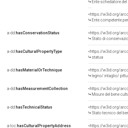
Ente schedatore del bene 080
<https://w3id.org/ar
Ente competente per tutela 
a-dd:
hasConservationStatus
<https://w3id.org/ar
Stato di conservazi
a-dd:
hasCulturalPropertyType
<https://w3id.org/a
statua
a-dd:
hasMaterialOrTechnique
<https://w3id.org/arc
legno/ intaglio/ pitt
a-dd:
hasMeasurementCollection
<https://w3id.org/ar
Misure del bene cul
a-dd:
hasTechnicalStatus
<https://w3id.org/ar
Stato tecnico del b
a-loc:
hasCulturalPropertyAddress
<https://w3id.org/a