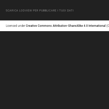
SCARICA LODVIEW PER PUBBLICARE I TUOI DATI
Licensed under
Creative Commons Attribution-ShareAlike 4.0 International
(C