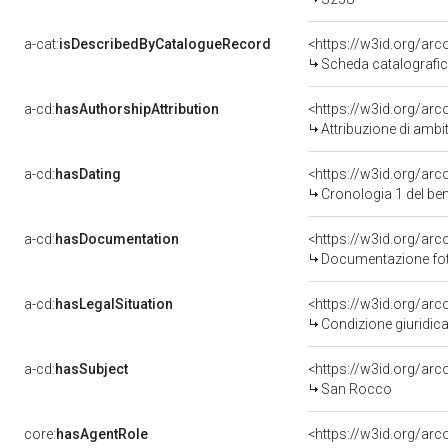
a-cat:
isDescribedByCatalogueRecord
<https://w3id.org/a
Scheda catalografi
a-cd:
hasAuthorshipAttribution
<https://w3id.org/arc
Attribuzione di ambi
a-cd:
hasDating
<https://w3id.org/ar
Cronologia 1 del b
a-cd:
hasDocumentation
Documentazione foto
a-cd:
hasLegalSituation
Condizione giuridica
a-cd:
hasSubject
<https://w3id.org/a
San Rocco
core:
hasAgentRole
<https://w3id.org/ar