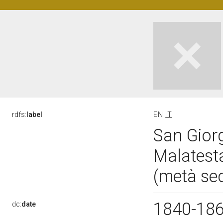
rdfs:
label
EN
IT
San Giorg
Malatest
(metà se
1840-18
dc:
date