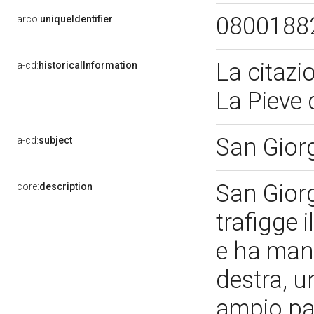
0800188
arco:
uniqueIdentifier
La citazi
a-cd:
historicalInformation
La Pieve 
San Giorg
a-cd:
subject
San Giorg
core:
description
trafigge 
e ha mant
destra, u
ampio pa