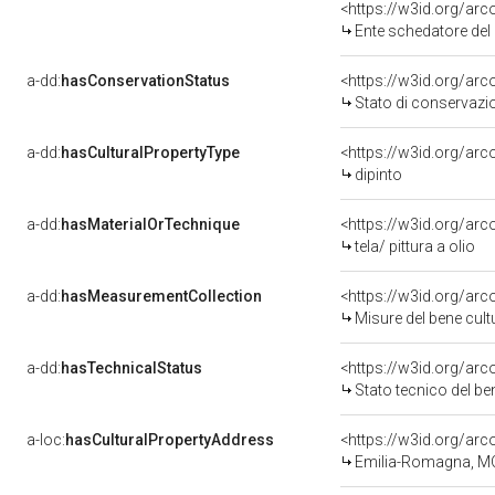
<https://w3id.org/ar
Ente schedatore del bene 0800
a-dd:
hasConservationStatus
<https://w3id.org/ar
Stato di conservazi
a-dd:
hasCulturalPropertyType
<https://w3id.org/a
dipinto
a-dd:
hasMaterialOrTechnique
<https://w3id.org/arco
tela/ pittura a olio
a-dd:
hasMeasurementCollection
<https://w3id.org/ar
Misure del bene cul
a-dd:
hasTechnicalStatus
<https://w3id.org/ar
Stato tecnico del b
a-loc:
hasCulturalPropertyAddress
<https://w3id.org/a
Emilia-Romagna, M