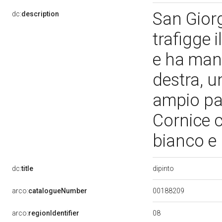
San Giorg
dc:
description
trafigge 
e ha mant
destra, u
ampio pa
Cornice c
bianco e
dipinto
dc:
title
00188209
arco:
catalogueNumber
08
arco:
regionIdentifier