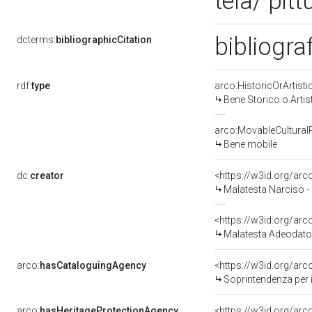
tela/ pitt
bibliogra
dcterms:
bibliographicCitation
rdf:
type
arco:HistoricOrArtisti
Bene Storico o Artis
arco:MovableCultural
Bene mobile
dc:
creator
<https://w3id.org/a
Malatesta Narciso -
<https://w3id.org/a
Malatesta Adeodato
arco:
hasCataloguingAgency
<https://w3id.org/a
Soprintendenza per i 
arco:
hasHeritageProtectionAgency
<https://w3id.org/a