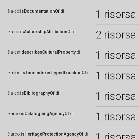
1 risorsa
è
a-cd:
isDocumentationOf
di
2 risorse
è
a-cd:
isAuthorshipAttributionOf
di
1 risorsa
è
a-cat:
describesCulturalProperty
di
1 risorsa
è
a-loc:
isTimeIndexedTypedLocationOf
di
1 risorsa
è
a-cd:
isBibliographyOf
di
1 risorsa
è
arco:
isCataloguingAgencyOf
di
1 risorsa
è
arco:
isHeritageProtectionAgencyOf
di