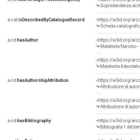
Soprintendenza arche
a-cat:
isDescribedByCatalogueRecord
<https://w3id.org/a
Scheda catalografi
a-cd:
hasAuthor
<https://w3id.org/a
Malatesta Narciso -
<https://w3id.org/a
Malatesta Adeodato
a-cd:
hasAuthorshipAttribution
<https://w3id.org/ar
Attribuzione di aut
<https://w3id.org/ar
Attribuzione di aut
a-cd:
hasBibliography
<https://w3id.org/ar
Bibliografia 1 del b