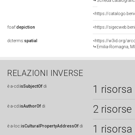
Scheda catalografi
<https://catalogo.beni
foaf:
depiction
<https://sigecweb.ben
dcterms:
spatial
<https://w3id.org/a
Emilia-Romagna, M
RELAZIONI INVERSE
1 risorsa
è
a-cd:
isSubjectOf
di
2 risorse
è
a-cd:
isAuthorOf
di
1 risorsa
è
a-loc:
isCulturalPropertyAddressOf
di