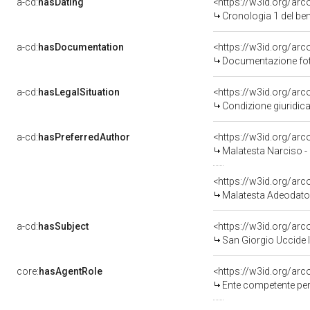
a-cd:
hasDating
<https://w3id.org/ar
Cronologia 1 del b
a-cd:
hasDocumentation
Documentazione foto
a-cd:
hasLegalSituation
Condizione giuridica
a-cd:
hasPreferredAuthor
<https://w3id.org/a
Malatesta Narciso -
<https://w3id.org/a
Malatesta Adeodato
a-cd:
hasSubject
<https://w3id.org/a
San Giorgio Uccide 
core:
hasAgentRole
<https://w3id.org/ar
Ente competente per tutela del