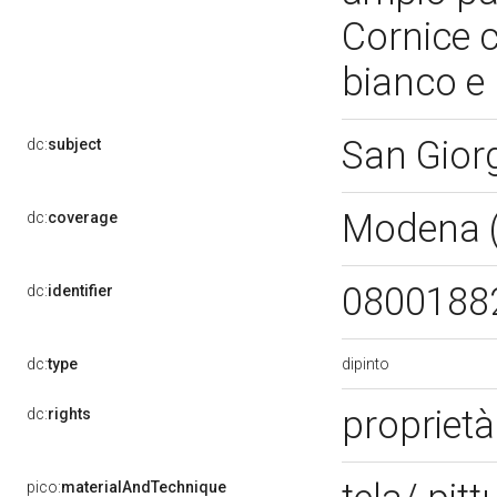
Cornice c
bianco e
San Giorg
dc:
subject
Modena 
dc:
coverage
0800188
dc:
identifier
dipinto
dc:
type
proprietà
dc:
rights
pico:
materialAndTechnique