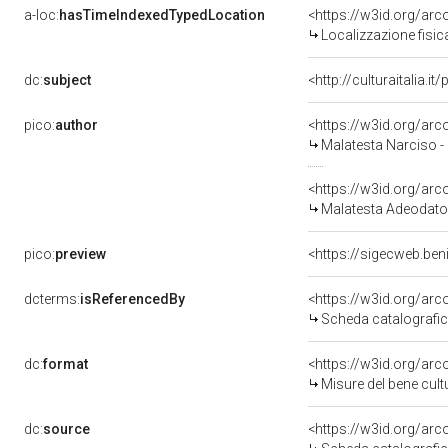
a-loc:
hasTimeIndexedTypedLocation
<https://w3id.org/ar
Localizzazione fisic
dc:
subject
<http://culturaitalia.
pico:
author
<https://w3id.org/a
Malatesta Narciso -
<https://w3id.org/a
Malatesta Adeodato
pico:
preview
<https://sigecweb.ben
dcterms:
isReferencedBy
<https://w3id.org/a
Scheda catalografi
dc:
format
<https://w3id.org/ar
Misure del bene cul
dc:
source
<https://w3id.org/a