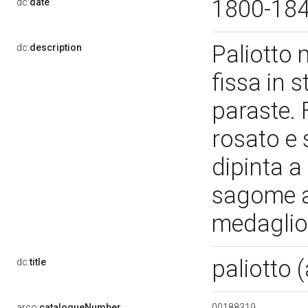
1800-18
dc:
date
Paliotto 
dc:
description
fissa in s
paraste. 
rosato e 
dipinta a
sagome az
medaglio
paliotto 
dc:
title
00188319
arco:
catalogueNumber