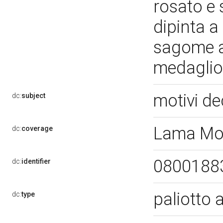
rosato e 
dipinta a
sagome az
medaglio
motivi de
dc:
subject
Lama Mo
dc:
coverage
0800188
dc:
identifier
paliotto 
dc:
type