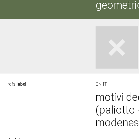
geometric
rdfs:
label
EN
IT
motivi de
(paliotto
modenese