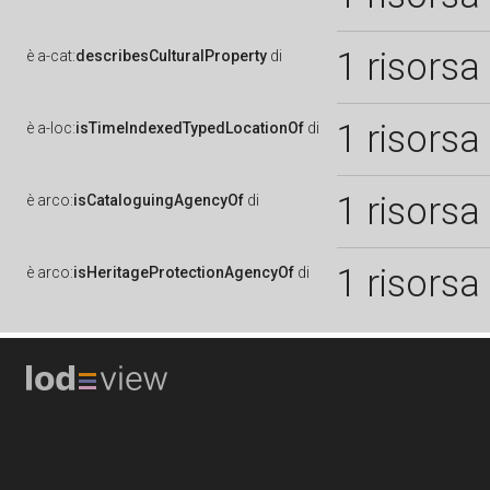
1 risorsa
è
a-cat:
describesCulturalProperty
di
1 risorsa
è
a-loc:
isTimeIndexedTypedLocationOf
di
1 risorsa
è
arco:
isCataloguingAgencyOf
di
1 risorsa
è
arco:
isHeritageProtectionAgencyOf
di