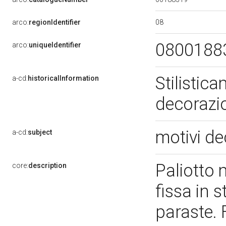
08
arco:
regionIdentifier
0800188
arco:
uniqueIdentifier
Stilistica
a-cd:
historicalInformation
decorazio
motivi de
a-cd:
subject
Paliotto 
core:
description
fissa in s
paraste. 