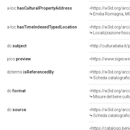
a-loc:
hasCulturalPropertyAddress
<https://w3id.org/a
Emilia Romagna, M
a-loc:
hasTimeIndexedTypedLocation
<https://w3id.org/ar
Localizzazione fisic
dc:
subject
<http://culturaitalia.
pico:
preview
<https://www.sigecweb
dcterms:
isReferencedBy
<https://w3id.org/a
Scheda catalografi
dc:
format
<https://w3id.org/ar
Misure del bene cul
dc:
source
<https://w3id.org/a
Scheda catalografi
<https://catalogo.beni