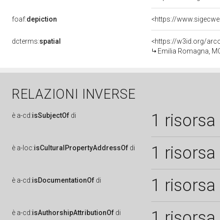
foaf:
depiction
<https://www.sigecweb
dcterms:
spatial
<https://w3id.org/a
Emilia Romagna, M
RELAZIONI INVERSE
1 risorsa
è
a-cd:
isSubjectOf
di
1 risorsa
è
a-loc:
isCulturalPropertyAddressOf
di
1 risorsa
è
a-cd:
isDocumentationOf
di
1 risorsa
è
a-cd:
isAuthorshipAttributionOf
di