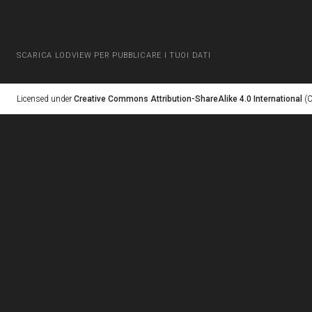
SCARICA LODVIEW PER PUBBLICARE I TUOI DATI
Licensed under
Creative Commons Attribution-ShareAlike 4.0 International
(C