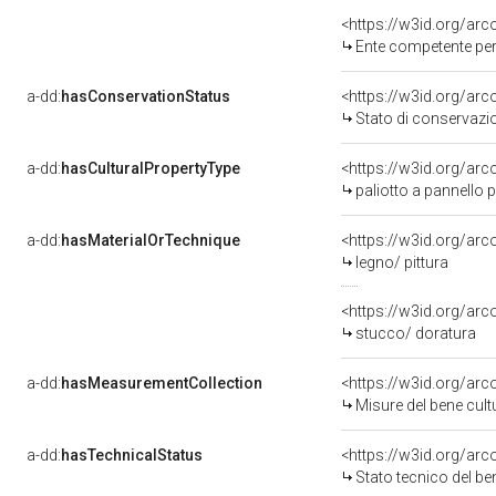
<https://w3id.org/ar
Ente competente per tutela del
a-dd:
hasConservationStatus
<https://w3id.org/ar
Stato di conservazi
a-dd:
hasCulturalPropertyType
<https://w3id.org/a
paliotto a pannello 
a-dd:
hasMaterialOrTechnique
<https://w3id.org/arc
legno/ pittura
<https://w3id.org/arc
stucco/ doratura
a-dd:
hasMeasurementCollection
<https://w3id.org/ar
Misure del bene cul
a-dd:
hasTechnicalStatus
<https://w3id.org/ar
Stato tecnico del b