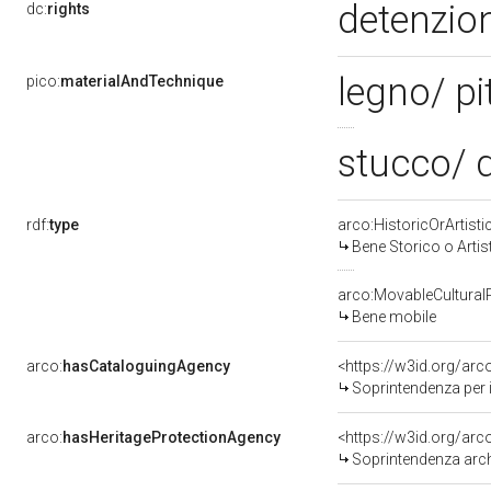
detenzion
dc:
rights
legno/ pi
pico:
materialAndTechnique
stucco/ 
rdf:
type
arco:HistoricOrArtisti
Bene Storico o Artis
arco:MovableCultural
Bene mobile
arco:
hasCataloguingAgency
<https://w3id.org/a
Soprintendenza per i 
arco:
hasHeritageProtectionAgency
<https://w3id.org/a
Soprintendenza arche