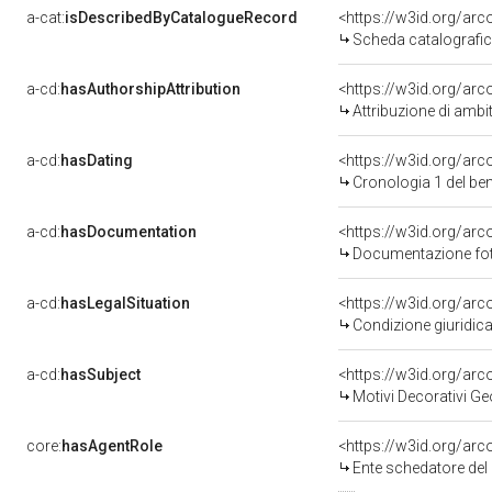
a-cat:
isDescribedByCatalogueRecord
<https://w3id.org/a
Scheda catalografi
a-cd:
hasAuthorshipAttribution
<https://w3id.org/arc
Attribuzione di ambi
a-cd:
hasDating
<https://w3id.org/ar
Cronologia 1 del b
a-cd:
hasDocumentation
Documentazione foto
a-cd:
hasLegalSituation
Condizione giuridica
a-cd:
hasSubject
<https://w3id.org/a
Motivi Decorativi Ge
core:
hasAgentRole
<https://w3id.org/ar
Ente schedatore del bene 0800