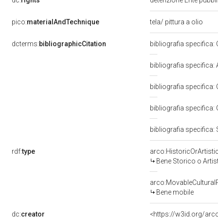
dc:
rights
detenzione Ente pubblic
pico:
materialAndTechnique
tela/ pittura a olio
dcterms:
bibliographicCitation
bibliografia specifica: 
bibliografia specifica: 
bibliografia specifica:
bibliografia specifica
bibliografia specifica:
rdf:
type
arco:HistoricOrArtisti
Bene Storico o Artis
arco:MovableCultural
Bene mobile
dc:
creator
<https://w3id.org/a