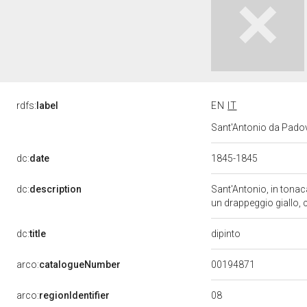
rdfs:
label
EN
IT
Sant'Antonio da Padov
dc:
date
1845-1845
dc:
description
Sant'Antonio, in tonac
un drappeggio giallo, c
dipinto
dc:
title
00194871
arco:
catalogueNumber
08
arco:
regionIdentifier