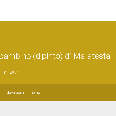
 bambino (dipinto) di Malatesta
0800194871
da Padova con il bambino