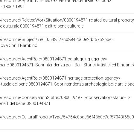
rco/resource/Agent/121eceb79204e7ada4ad4df860974c0a>
 - 1806/ 1891
o/resource/RelatedWorkSituation/0800194871-related-cultural-property
ene culturale 0800194871 e altro bene culturale
rco/resource/Subject/7861054817ec08842b60e2fbf5752bbe>
dova Con Il Bambino
co/resource/AgentRole/0800194871-cataloguing-agency>
bene 0800194871: Soprintendenza per i Beni Storici Artistici ed Etnoantr
co/resource/AgentRole/0800194871-heritage-protection-agency>
tutela del bene 0800194871: Soprintendenza archeologia belle arti e pae
co/resource/ConservationStatus/0800194871-conservation-status-1>
one 1 del bene: 0800194871
rco/resource/CulturalPropertyType/54764e0bac66f48b0e7af57043f65a