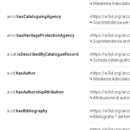
Malatesta Adeodato
arco:
hasCataloguingAgency
<https://w3id.org/a
Soprintendenza per i
arco:
hasHeritageProtectionAgency
<https://w3id.org/a
Soprintendenza arche
a-cat:
isDescribedByCatalogueRecord
<https://w3id.org/a
Scheda catalografi
a-cd:
hasAuthor
<https://w3id.org/a
Malatesta Adeodato
a-cd:
hasAuthorshipAttribution
<https://w3id.org/ar
Attribuzione di aut
a-cd:
hasBibliography
<https://w3id.org/ar
Bibliografia 1 del b
<https://w3id.org/ar