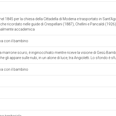
 nel 1845 per la chiesa della Cittadella di Modena e trasportato in Sant'Ag
nche ricordato nelle guide di Crespellani (1887), Chellini e Pancaldi (1926)
onalmente accademica
va con il bambino
a marrone scuro, è inginocchiato mentre riceve la visione di Gesù Bambi
he gli appare sulle nubi, in un alone di luce, tra Angioletti. Lo sfondo è
va con il bambino