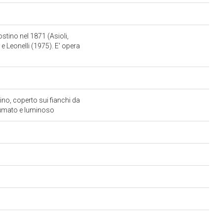
ostino nel 1871 (Asioli,
 e Leonelli (1975). E' opera
no, coperto sui fianchi da
 sfumato e luminoso