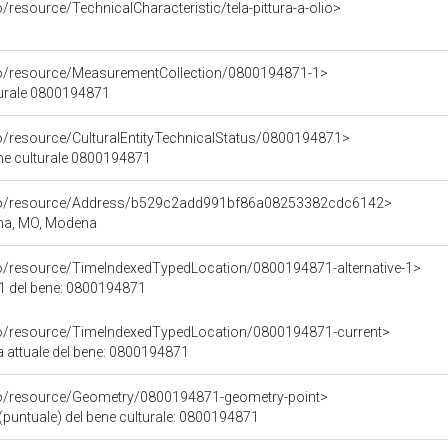
/resource/TechnicalCharacteristic/tela-pittura-a-olio>
co/resource/MeasurementCollection/0800194871-1>
turale 0800194871
co/resource/CulturalEntityTechnicalStatus/0800194871>
ene culturale 0800194871
rco/resource/Address/b529c2add991bf86a08253382cdc6142>
gna, MO, Modena
co/resource/TimeIndexedTypedLocation/0800194871-alternative-1>
 1 del bene: 0800194871
co/resource/TimeIndexedTypedLocation/0800194871-current>
a attuale del bene: 0800194871
co/resource/Geometry/0800194871-geometry-point>
(puntuale) del bene culturale: 0800194871