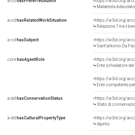
a-cd:
hasPreferredAuthor
<https://w3id.org/a
Malatesta Adeodato
a-cd:
hasRelatedWorkSituation
<https://w3id.org/arc
Relazione 1 tra il b
a-cd:
hasSubject
<https://w3id.org/a
Sant'antonio Da Pa
core:
hasAgentRole
<https://w3id.org/ar
Ente schedatore del 
<https://w3id.org/ar
Ente competente per 
a-dd:
hasConservationStatus
<https://w3id.org/ar
Stato di conservazi
a-dd:
hasCulturalPropertyType
<https://w3id.org/a
dipinto