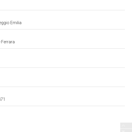
eggio Emilia
 Ferrara
871