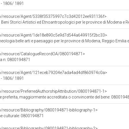
 - 1806/ 1891
rco/resource/Agent/5338f35375997c7c3d42012ee931136f>
 Beni Storici Artistici ed Etnoantropologici per le province di Modena e R
rco/resource/Agent/1de18e890c5e9d7d544a649915f2bc33>
ologia belle arti e paesaggio per le province di Modena, Reggio Emilia e
rco/resource/CatalogueRecordOA/0800194871>
ca n: 0800194871
rco/resource/Agent/121eceb79204e7ada4ad4df860974c0a>
 - 1806/ 1891
co/resource/PreferredAuthorshipAttribution/0800194871-1>
ore preferita, maggiormente accreditata o convincente del bene: 0800194
co/resource/Bibliography/0800194871-bibliography-1>
ene culturale: 0800194871
co/resource/Bibliography/0800194871-bibliography-2>