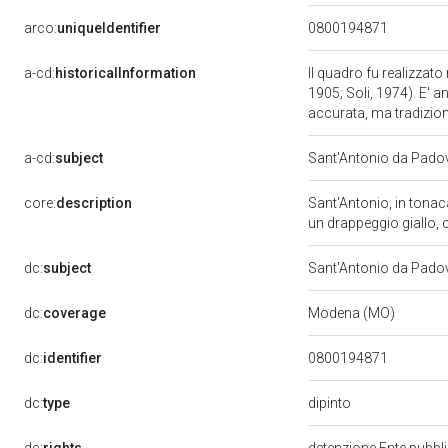
arco:
uniqueIdentifier
0800194871
a-cd:
historicalInformation
Il quadro fu realizzato
1905; Soli, 1974). E' a
accurata, ma tradizi
a-cd:
subject
Sant'Antonio da Pado
core:
description
Sant'Antonio, in tonac
un drappeggio giallo, c
dc:
subject
Sant'Antonio da Pado
dc:
coverage
Modena (MO)
dc:
identifier
0800194871
dipinto
dc:
type