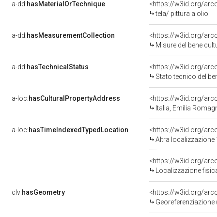
a-dd:
hasMaterialOrTechnique
<https://w3id.org/arco
tela/ pittura a olio
a-dd:
hasMeasurementCollection
<https://w3id.org/ar
Misure del bene cul
a-dd:
hasTechnicalStatus
<https://w3id.org/ar
Stato tecnico del b
a-loc:
hasCulturalPropertyAddress
<https://w3id.org/a
Italia, Emilia Roma
a-loc:
hasTimeIndexedTypedLocation
<https://w3id.org/ar
Altra localizzazione
<https://w3id.org/ar
Localizzazione fisic
clv:
hasGeometry
<https://w3id.org/ar
Georeferenziazione 