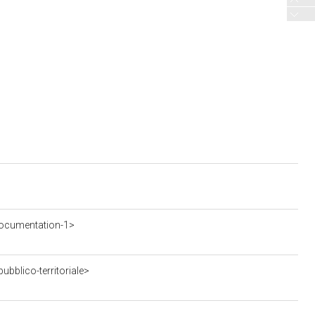
ocumentation-1>
bblico-territoriale>