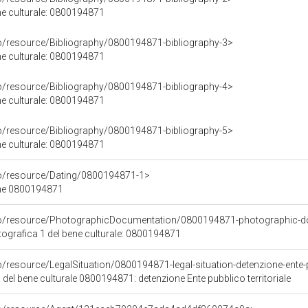
ene culturale: 0800194871
co/resource/Bibliography/0800194871-bibliography-3>
ene culturale: 0800194871
co/resource/Bibliography/0800194871-bibliography-4>
ene culturale: 0800194871
co/resource/Bibliography/0800194871-bibliography-5>
ene culturale: 0800194871
co/resource/Dating/0800194871-1>
ene 0800194871
rco/resource/PhotographicDocumentation/0800194871-photographic-d
grafica 1 del bene culturale: 0800194871
o/resource/LegalSituation/0800194871-legal-situation-detenzione-ente-pu
 del bene culturale 0800194871: detenzione Ente pubblico territoriale