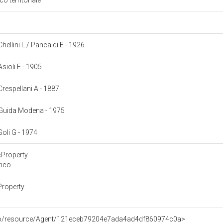
o territoriale
Chellini L./ Pancaldi E - 1926
Asioli F - 1905
 Crespellani A - 1887
: Guida Modena - 1975
 Soli G - 1974
cProperty
tico
Property
rco/resource/Agent/121eceb79204e7ada4ad4df860974c0a>