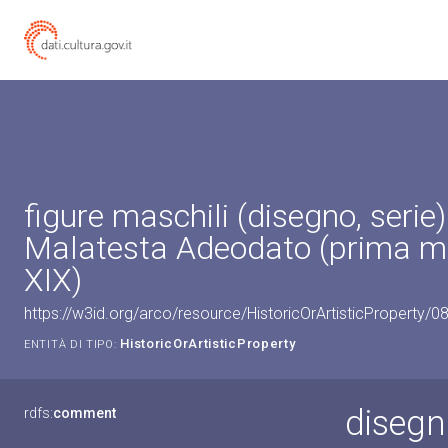
figure maschili (disegno, serie)
Malatesta Adeodato (prima m
XIX)
https://w3id.org/arco/resource/HistoricOrArtisticProperty/
HistoricOrArtisticProperty
ENTITÀ DI TIPO:
disegno
rdfs:
comment