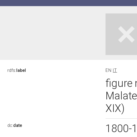
rdfs:
label
EN
IT
figure 
Malate
XIX)
1800-
dc:
date