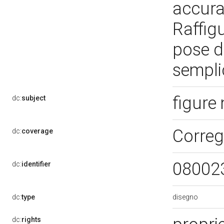
accura
Raffigu
pose di
semplic
figure
dc:
subject
Correg
dc:
coverage
08002
dc:
identifier
disegno
dc:
type
dc:
rights