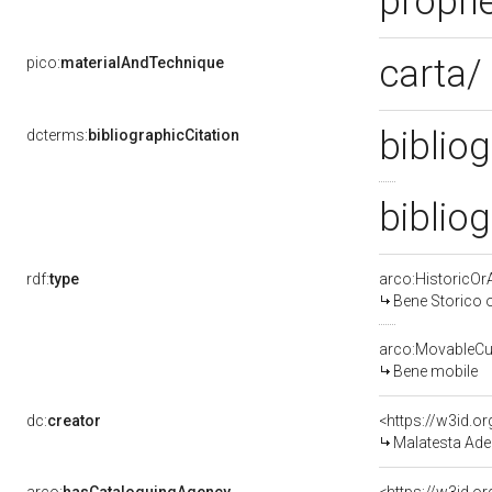
proprie
carta/
pico:
materialAndTechnique
bibliog
dcterms:
bibliographicCitation
bibliog
rdf:
type
arco:HistoricOrA
Bene Storico o
arco:MovableCul
Bene mobile
dc:
creator
<https://w3id.
Malatesta Ade