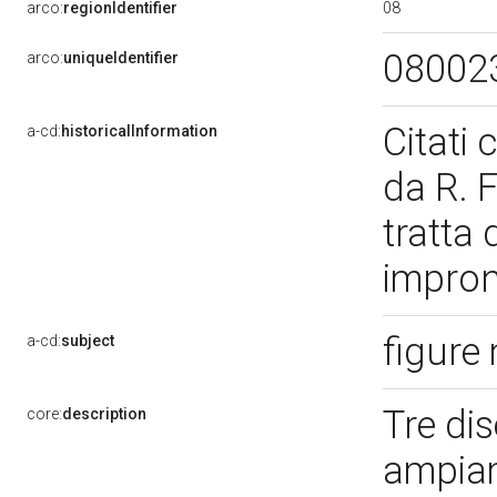
08
arco:
regionIdentifier
08002
arco:
uniqueIdentifier
Citati
a-cd:
historicalInformation
da R. F
tratta 
impron
figure
a-cd:
subject
Tre di
core:
description
ampiam