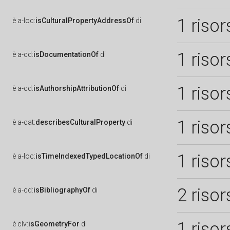
1 risor
è
a-loc:
isCulturalPropertyAddressOf
di
1 risor
è
a-cd:
isDocumentationOf
di
1 risor
è
a-cd:
isAuthorshipAttributionOf
di
1 risor
è
a-cat:
describesCulturalProperty
di
1 risor
è
a-loc:
isTimeIndexedTypedLocationOf
di
2 risor
è
a-cd:
isBibliographyOf
di
1 risor
è
clv:
isGeometryFor
di