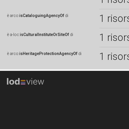
1 risor
è
arco:
isCataloguingAgencyOf
di
1 risor
è
a-loc:
isCulturalInstituteOrSiteOf
di
1 risor
è
arco:
isHeritageProtectionAgencyOf
di