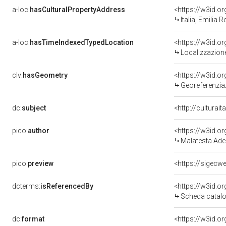
a-loc:
hasCulturalPropertyAddress
<https://w3id.
Italia, Emilia
a-loc:
hasTimeIndexedTypedLocation
<https://w3id.
Localizzazione
clv:
hasGeometry
<https://w3id.
Georeferenzia
dc:
subject
<http://culturai
pico:
author
<https://w3id.
Malatesta Ade
pico:
preview
<https://sigecw
dcterms:
isReferencedBy
<https://w3id.
Scheda catalo
dc:
format
<https://w3id.