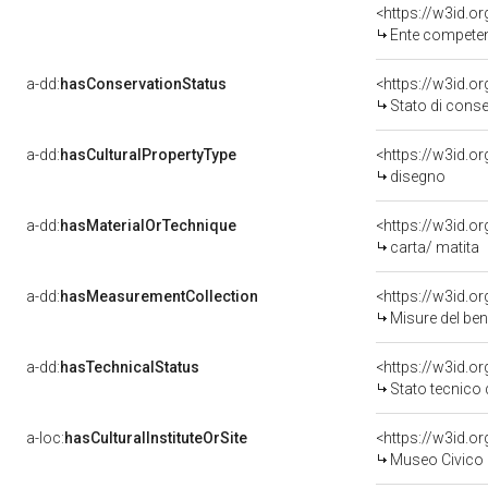
<https://w3id.o
Ente competente per tu
a-dd:
hasConservationStatus
<https://w3id.o
Stato di cons
a-dd:
hasCulturalPropertyType
<https://w3id.
disegno
a-dd:
hasMaterialOrTechnique
<https://w3id.o
carta/ matita
a-dd:
hasMeasurementCollection
<https://w3id.
Misure del be
a-dd:
hasTechnicalStatus
<https://w3id.o
Stato tecnico
a-loc:
hasCulturalInstituteOrSite
<https://w3id.o
Museo Civico "