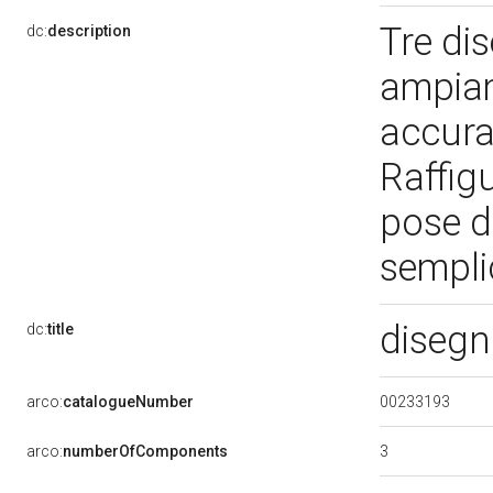
Tre di
dc:
description
ampiam
accura
Raffigu
pose di
semplic
disegn
dc:
title
00233193
arco:
catalogueNumber
3
arco:
numberOfComponents