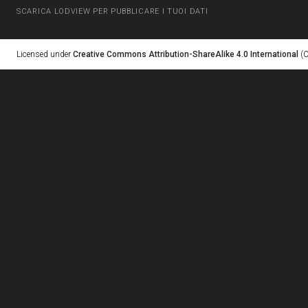
SCARICA LODVIEW PER PUBBLICARE I TUOI DATI
Licensed under
Creative Commons Attribution-ShareAlike 4.0 International
(C