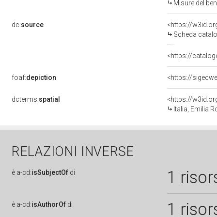
Misure del be
dc:
source
<https://w3id.
Scheda catalo
<https://catalog
foaf:
depiction
<https://sigecw
dcterms:
spatial
<https://w3id.
Italia, Emilia
RELAZIONI INVERSE
1 risor
è
a-cd:
isSubjectOf
di
1 risor
è
a-cd:
isAuthorOf
di