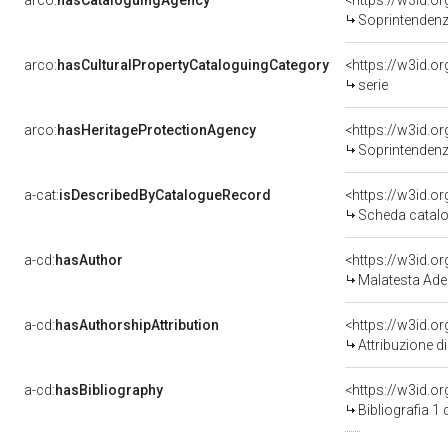
arco:
hasCataloguingAgency
<https://w3id.
Soprintendenza p
arco:
hasCulturalPropertyCataloguingCategory
<https://w3id.o
serie
arco:
hasHeritageProtectionAgency
<https://w3id.
Soprintendenza 
a-cat:
isDescribedByCatalogueRecord
<https://w3id.
Scheda catalo
a-cd:
hasAuthor
<https://w3id.
Malatesta Ade
a-cd:
hasAuthorshipAttribution
<https://w3id.o
Attribuzione d
a-cd:
hasBibliography
<https://w3id.o
Bibliografia 1