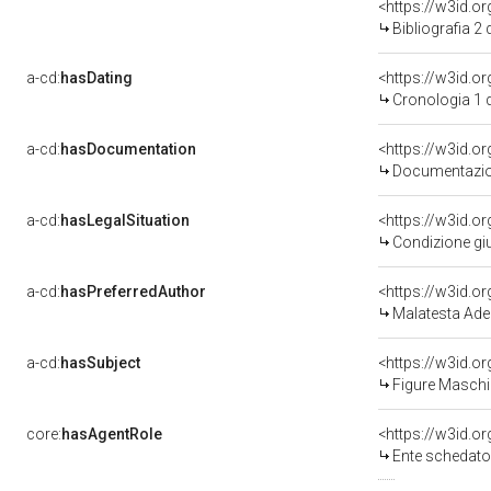
<https://w3id.o
Bibliografia 2
a-cd:
hasDating
<https://w3id.
Cronologia 1 
a-cd:
hasDocumentation
Documentazion
a-cd:
hasLegalSituation
Condizione giu
a-cd:
hasPreferredAuthor
<https://w3id.
Malatesta Ade
a-cd:
hasSubject
<https://w3id.
Figure Maschil
core:
hasAgentRole
<https://w3id.
Ente schedatore del b