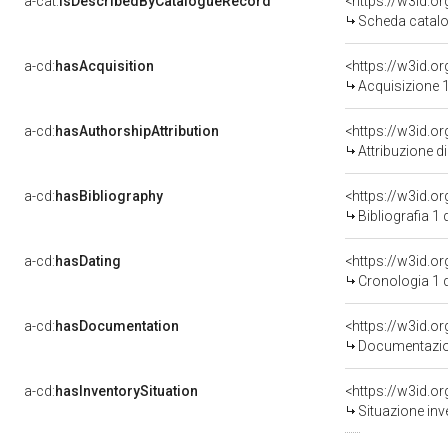
a-cat:
isDescribedByCatalogueRecord
<https://w3id.
Scheda catalo
a-cd:
hasAcquisition
<https://w3id.o
Acquisizione 1
a-cd:
hasAuthorshipAttribution
Attribuzione d
a-cd:
hasBibliography
<https://w3id.o
Bibliografia 1
a-cd:
hasDating
<https://w3id.
Cronologia 1 
a-cd:
hasDocumentation
Documentazion
a-cd:
hasInventorySituation
<https://w3id.o
Situazione inv