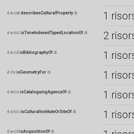
1 risor
è
a-cat:
describesCulturalProperty
di
2 risor
è
a-loc:
isTimeIndexedTypedLocationOf
di
1 risor
è
a-cd:
isBibliographyOf
di
1 risor
è
clv:
isGeometryFor
di
1 risor
è
arco:
isCataloguingAgencyOf
di
1 risor
è
a-loc:
isCulturalInstituteOrSiteOf
di
è
a-cd:
isAcquisitionOf
di