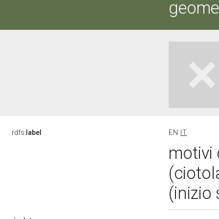
geometr
rdfs:
label
EN
IT
motivi 
(cioto
(inizio