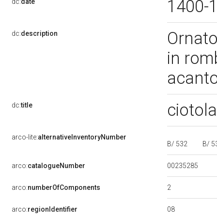
1400-
dc:
date
Ornato
dc:
description
in romb
acant
ciotol
dc:
title
arco-lite:
alternativeInventoryNumber
B/ 532
B/ 5
00235285
arco:
catalogueNumber
2
arco:
numberOfComponents
08
arco:
regionIdentifier