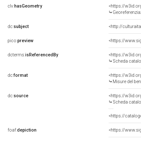
clv:
hasGeometry
<https://w3id.
Georeferenzia
dc:
subject
<http://culturai
pico:
preview
<https://www.si
dcterms:
isReferencedBy
<https://w3id.
Scheda catalo
dc:
format
<https://w3id.
Misure del be
dc:
source
<https://w3id.
Scheda catalo
<https://catalog
foaf:
depiction
<https://www.si