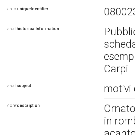
08002
arco:
uniqueIdentifier
Pubblic
a-cd:
historicalInformation
scheda 
esempl
Carpi
motivi 
a-cd:
subject
Ornato
core:
description
in romb
acant