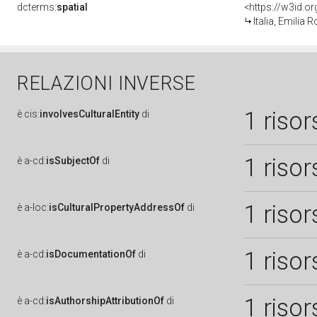
dcterms:
spatial
<https://w3id.
Italia, Emilia
RELAZIONI INVERSE
1 risor
è
cis:
involvesCulturalEntity
di
1 risor
è
a-cd:
isSubjectOf
di
1 risor
è
a-loc:
isCulturalPropertyAddressOf
di
1 risor
è
a-cd:
isDocumentationOf
di
1 risor
è
a-cd:
isAuthorshipAttributionOf
di