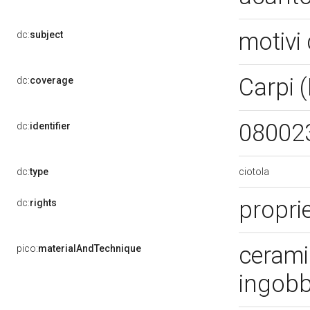
motivi 
dc:
subject
Carpi 
dc:
coverage
08002
dc:
identifier
ciotola
dc:
type
proprie
dc:
rights
ceramic
pico:
materialAndTechnique
ingobb