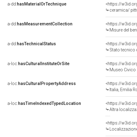
a-dd:
hasMaterialOrTechnique
ceramica/ pitt
a-dd:
hasMeasurementCollection
<https://w3id.
Misure del be
a-dd:
hasTechnicalStatus
<https://w3id.o
Stato tecnico
a-loc:
hasCulturalInstituteOrSite
<https://w3id.o
Museo Civico "
a-loc:
hasCulturalPropertyAddress
<https://w3id.
Italia, Emilia
a-loc:
hasTimeIndexedTypedLocation
<https://w3id.o
Altra localizz
<https://w3id.
Localizzazione