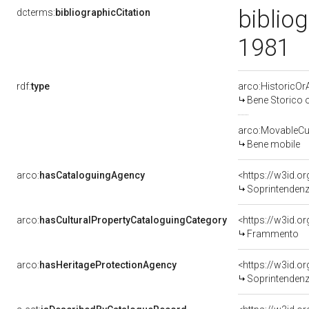
bibliog
dcterms:
bibliographicCitation
1981
rdf:
type
arco:HistoricOrA
Bene Storico o
arco:MovableCul
Bene mobile
arco:
hasCataloguingAgency
<https://w3id.
Soprintendenza p
arco:
hasCulturalPropertyCataloguingCategory
<https://w3id.o
Frammento
arco:
hasHeritageProtectionAgency
<https://w3id.
Soprintendenza 