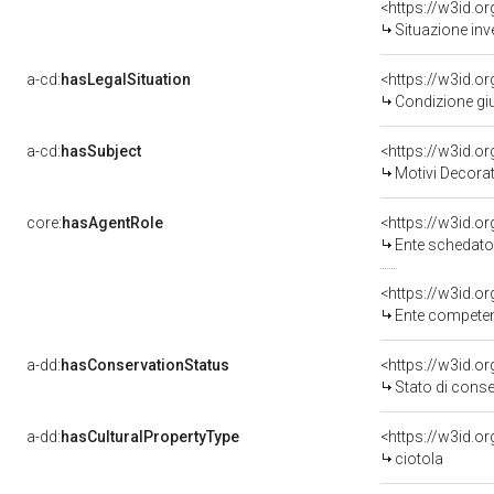
<https://w3id.o
Situazione inv
a-cd:
hasLegalSituation
Condizione giu
a-cd:
hasSubject
<https://w3id.
Motivi Decorat
core:
hasAgentRole
<https://w3id.
Ente schedatore del b
<https://w3id.o
Ente competente per tu
a-dd:
hasConservationStatus
<https://w3id.o
Stato di cons
a-dd:
hasCulturalPropertyType
<https://w3id.
ciotola