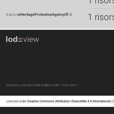
1 risor
1 risor
è
arco:
isHeritageProtectionAgencyOf
di
SCARICA LODVIEW PER PUBBLICARE I TUOI DATI
Licensed under
Creative Commons Attribution-ShareAlike 4.0 International
(C