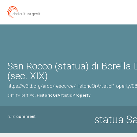
San Rocco (statua) di Borella
(sec. XIX)
https://w3id.org/arco/resource/HistoricOrArtisticProperty/
HistoricOrArtisticProperty
ENTITÀ DI TIPO:
statua S
rdfs:
comment