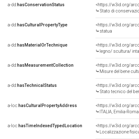
a-dd:
hasConservationStatus
<https://w3id.org/ar
Stato di conservazi
a-dd:
hasCulturalPropertyType
<https://w3id.org/a
statua
a-dd:
hasMaterialOrTechnique
legno/ scultura/ int
a-dd:
hasMeasurementCollection
<https://w3id.org/ar
Misure del bene cul
a-dd:
hasTechnicalStatus
<https://w3id.org/ar
Stato tecnico del b
a-loc:
hasCulturalPropertyAddress
<https://w3id.org/a
ITALIA, Emilia-Rom
a-loc:
hasTimeIndexedTypedLocation
<https://w3id.org/ar
Localizzazione fisic