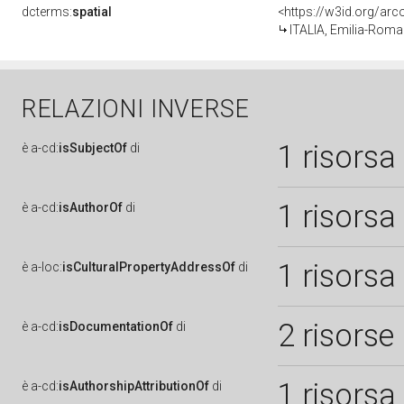
dcterms:
spatial
<https://w3id.org/a
ITALIA, Emilia-Rom
RELAZIONI INVERSE
1 risorsa
è
a-cd:
isSubjectOf
di
1 risorsa
è
a-cd:
isAuthorOf
di
1 risorsa
è
a-loc:
isCulturalPropertyAddressOf
di
2 risorse
è
a-cd:
isDocumentationOf
di
1 risorsa
è
a-cd:
isAuthorshipAttributionOf
di