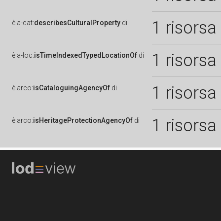
1 risorsa
è
a-cat:
describesCulturalProperty
di
1 risorsa
è
a-loc:
isTimeIndexedTypedLocationOf
di
1 risorsa
è
arco:
isCataloguingAgencyOf
di
1 risorsa
è
arco:
isHeritageProtectionAgencyOf
di