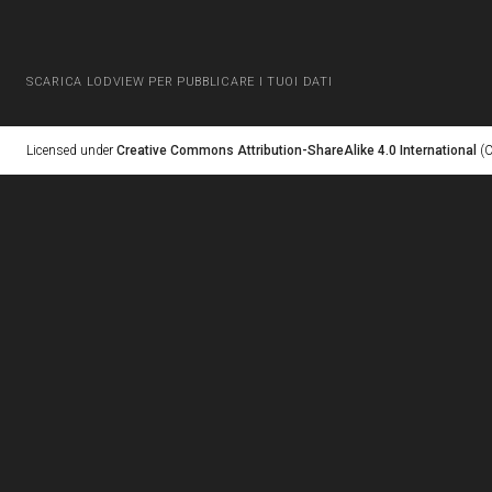
SCARICA LODVIEW PER PUBBLICARE I TUOI DATI
Licensed under
Creative Commons Attribution-ShareAlike 4.0 International
(C