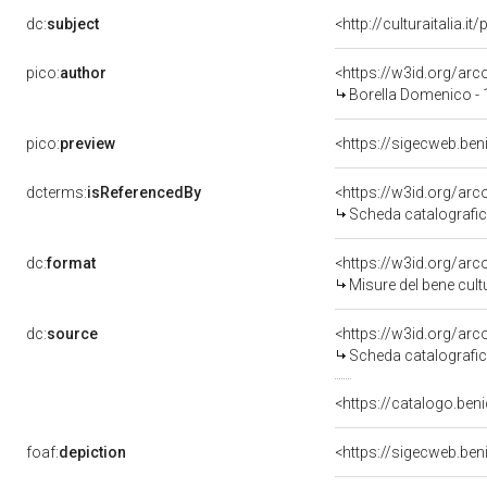
dc:
subject
<http://culturaitalia.
pico:
author
<https://w3id.org/a
Borella Domenico -
pico:
preview
<https://sigecweb.be
dcterms:
isReferencedBy
<https://w3id.org/a
Scheda catalografi
dc:
format
<https://w3id.org/ar
Misure del bene cul
dc:
source
<https://w3id.org/a
Scheda catalografi
<https://catalogo.beni
foaf:
depiction
<https://sigecweb.be