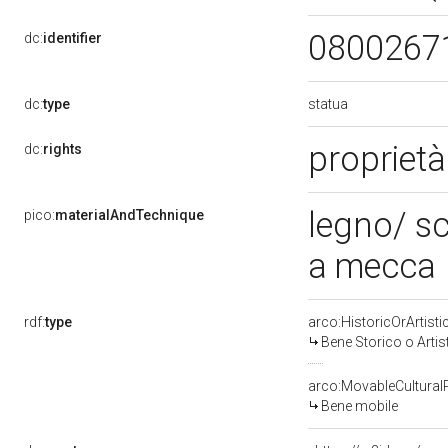
0800267
dc:
identifier
statua
dc:
type
proprietà
dc:
rights
legno/ sc
pico:
materialAndTechnique
a mecca
rdf:
type
arco:HistoricOrArtisti
Bene Storico o Artis
arco:MovableCultural
Bene mobile