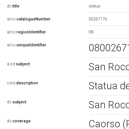
statua
dc:
title
00267176
arco:
catalogueNumber
08
arco:
regionIdentifier
0800267
arco:
uniqueIdentifier
San Roc
a-cd:
subject
Statua d
core:
description
San Roc
dc:
subject
Caorso (
dc:
coverage