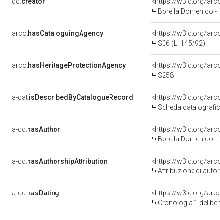
dc:
creator
<https://w3id.org/a
Borella Domenico -
arco:
hasCataloguingAgency
<https://w3id.org/a
S36 (L. 145/92)
arco:
hasHeritageProtectionAgency
<https://w3id.org/a
S258
a-cat:
isDescribedByCatalogueRecord
<https://w3id.org/a
Scheda catalografi
a-cd:
hasAuthor
<https://w3id.org/a
Borella Domenico -
a-cd:
hasAuthorshipAttribution
<https://w3id.org/ar
Attribuzione di aut
a-cd:
hasDating
<https://w3id.org/ar
Cronologia 1 del b