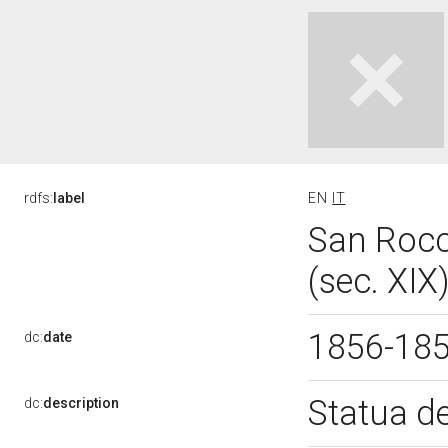
rdfs:
label
EN
IT
San Rocc
(sec. XIX
1856-18
dc:
date
Statua d
dc:
description