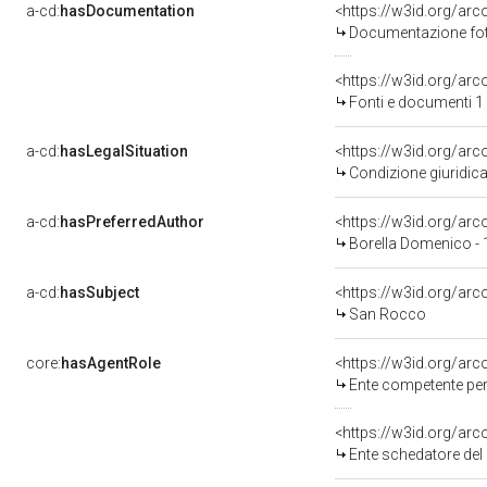
a-cd:
hasDocumentation
Documentazione foto
<https://w3id.org/a
Fonti e documenti 1
a-cd:
hasLegalSituation
Condizione giuridica
a-cd:
hasPreferredAuthor
<https://w3id.org/a
Borella Domenico -
a-cd:
hasSubject
<https://w3id.org/a
San Rocco
core:
hasAgentRole
<https://w3id.org/ar
Ente competente per tutela 
<https://w3id.org/ar
Ente schedatore del