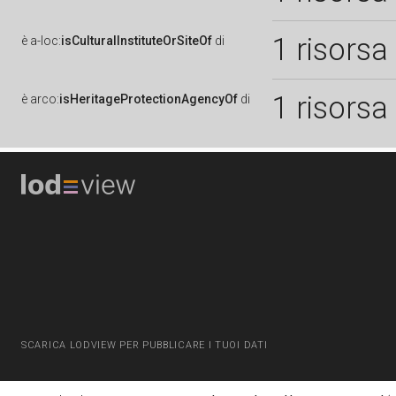
1 risorsa
è
a-loc:
isCulturalInstituteOrSiteOf
di
1 risorsa
è
arco:
isHeritageProtectionAgencyOf
di
SCARICA LODVIEW PER PUBBLICARE I TUOI DATI