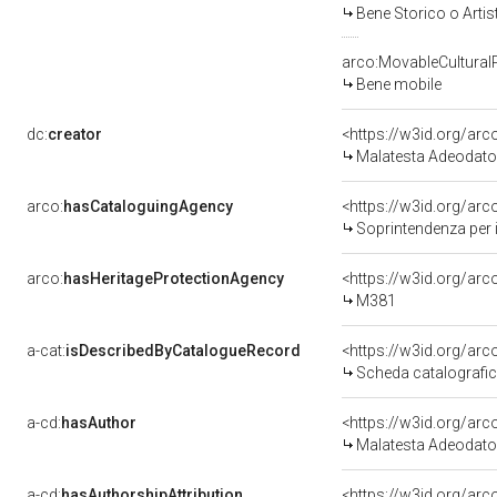
Bene Storico o Artis
arco:MovableCultural
Bene mobile
dc:
creator
<https://w3id.org/a
Malatesta Adeodato
arco:
hasCataloguingAgency
<https://w3id.org/a
Soprintendenza per i 
arco:
hasHeritageProtectionAgency
<https://w3id.org/a
M381
a-cat:
isDescribedByCatalogueRecord
<https://w3id.org/a
Scheda catalografi
a-cd:
hasAuthor
<https://w3id.org/a
Malatesta Adeodato
a-cd:
hasAuthorshipAttribution
<https://w3id.org/ar