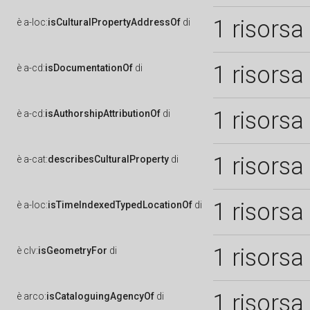
1 risorsa
è
a-loc:
isCulturalPropertyAddressOf
di
1 risorsa
è
a-cd:
isDocumentationOf
di
1 risorsa
è
a-cd:
isAuthorshipAttributionOf
di
1 risorsa
è
a-cat:
describesCulturalProperty
di
1 risorsa
è
a-loc:
isTimeIndexedTypedLocationOf
di
1 risorsa
è
clv:
isGeometryFor
di
1 risorsa
è
arco:
isCataloguingAgencyOf
di