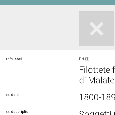
rdfs:
label
EN
IT
Filottete 
di Malat
1800-18
dc:
date
Soggetti 
dc:
description