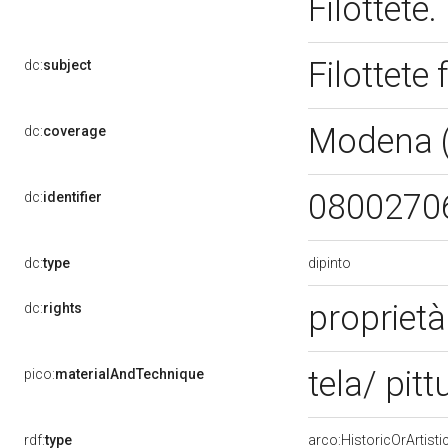
Filottete
Filottete 
dc:
subject
Modena 
dc:
coverage
0800270
dc:
identifier
dipinto
dc:
type
propriet
dc:
rights
tela/ pitt
pico:
materialAndTechnique
rdf:
type
arco:HistoricOrArtisti