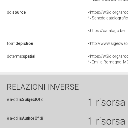
dc:
source
<https://w3id.org/a
Scheda catalografi
<https://catalogo.beni
foaf:
depiction
<http://www.sigecweb
dcterms:
spatial
<https://w3id.org/a
Emilia Romagna, M
RELAZIONI INVERSE
1 risorsa
è
a-cd:
isSubjectOf
di
1 risorsa
è
a-cd:
isAuthorOf
di