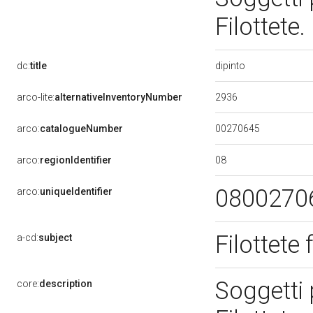
Filottete
dipinto
dc:
title
2936
arco-lite:
alternativeInventoryNumber
00270645
arco:
catalogueNumber
08
arco:
regionIdentifier
0800270
arco:
uniqueIdentifier
Filottete 
a-cd:
subject
Soggetti 
core:
description