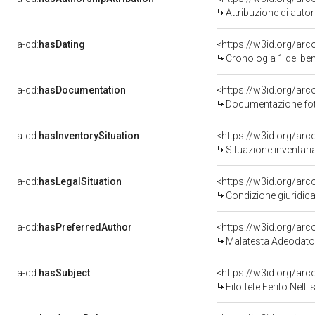
Attribuzione di aut
a-cd:
hasDating
<https://w3id.org/ar
Cronologia 1 del b
a-cd:
hasDocumentation
Documentazione foto
a-cd:
hasInventorySituation
<https://w3id.org/ar
Situazione inventar
a-cd:
hasLegalSituation
<https://w3id.org/arc
Condizione giuridica
a-cd:
hasPreferredAuthor
<https://w3id.org/a
Malatesta Adeodato
a-cd:
hasSubject
<https://w3id.org/a
Filottete Ferito Nell