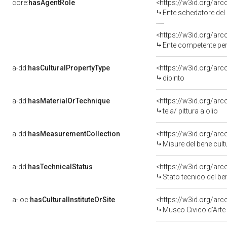
core:
hasAgentRole
<https://w3id.org/ar
Ente schedatore del bene 0800
<https://w3id.org/ar
Ente competente pe
a-dd:
hasCulturalPropertyType
<https://w3id.org/a
dipinto
a-dd:
hasMaterialOrTechnique
<https://w3id.org/arco
tela/ pittura a olio
a-dd:
hasMeasurementCollection
<https://w3id.org/ar
Misure del bene cul
a-dd:
hasTechnicalStatus
<https://w3id.org/ar
Stato tecnico del b
a-loc:
hasCulturalInstituteOrSite
<https://w3id.org/ar
Museo Civico d'Arte