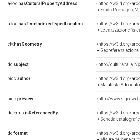
a-loc:
hasCulturalPropertyAddress
<https://w3id.org/a
Emilia Romagna, M
a-loc:
hasTimeIndexedTypedLocation
<https://w3id.org/ar
Localizzazione fisic
clv:
hasGeometry
<https://w3id.org/ar
Georeferenziazione 
dc:
subject
<http://culturaitalia.
pico:
author
<https://w3id.org/a
Malatesta Adeodato
pico:
preview
<http://www.sigecweb
dcterms:
isReferencedBy
<https://w3id.org/a
Scheda catalografi
dc:
format
<https://w3id.org/ar
Misure del bene cul