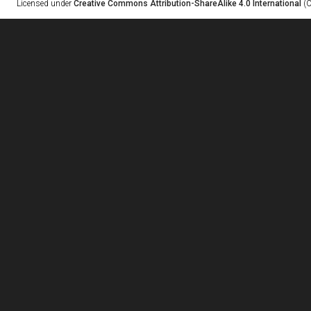
Licensed under
Creative Commons Attribution-ShareAlike 4.0 International
(C