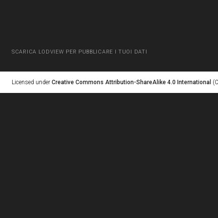
SCARICA LODVIEW PER PUBBLICARE I TUOI DATI
Licensed under
Creative Commons Attribution-ShareAlike 4.0 International
(C