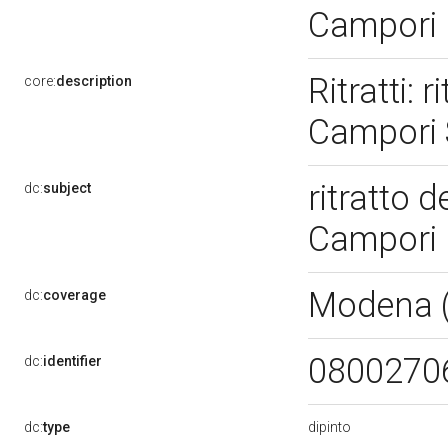
Campori
Ritratti: 
core:
description
Campori 
ritratto 
dc:
subject
Campori
Modena 
dc:
coverage
0800270
dc:
identifier
dipinto
dc:
type