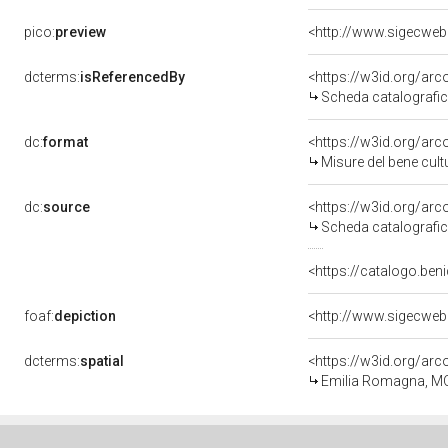
pico:
preview
<http://www.sigecweb
dcterms:
isReferencedBy
<https://w3id.org/a
Scheda catalografi
dc:
format
<https://w3id.org/ar
Misure del bene cul
dc:
source
<https://w3id.org/a
Scheda catalografi
<https://catalogo.beni
foaf:
depiction
<http://www.sigecweb
dcterms:
spatial
<https://w3id.org/a
Emilia Romagna, M