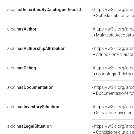
a-cat:
isDescribedByCatalogueRecord
<https://w3id.org/a
Scheda catalografi
a-cd:
hasAuthor
<https://w3id.org/a
Malatesta Adeodato
a-cd:
hasAuthorshipAttribution
<https://w3id.org/ar
Attribuzione di aut
a-cd:
hasDating
<https://w3id.org/ar
Cronologia 1 del b
a-cd:
hasDocumentation
Documentazione foto
a-cd:
hasInventorySituation
<https://w3id.org/ar
Situazione inventar
a-cd:
hasLegalSituation
<https://w3id.org/arc
Condizione giuridica