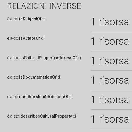
RELAZIONI INVERSE
1 risorsa
è
a-cd:
isSubjectOf
di
1 risorsa
è
a-cd:
isAuthorOf
di
1 risorsa
è
a-loc:
isCulturalPropertyAddressOf
di
1 risorsa
è
a-cd:
isDocumentationOf
di
1 risorsa
è
a-cd:
isAuthorshipAttributionOf
di
1 risorsa
è
a-cat:
describesCulturalProperty
di