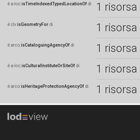
1 risorsa
è
a-loc:
isTimeIndexedTypedLocationOf
di
1 risorsa
è
clv:
isGeometryFor
di
1 risorsa
è
arco:
isCataloguingAgencyOf
di
1 risorsa
è
a-loc:
isCulturalInstituteOrSiteOf
di
1 risorsa
è
arco:
isHeritageProtectionAgencyOf
di