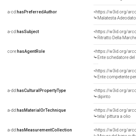
a-cd:
hasPreferredAuthor
<https://w3id.org/a
Malatesta Adeodato
a-cd:
hasSubject
<https://w3id.org/a
Ritratto Della Marc
core:
hasAgentRole
<https://w3id.org/ar
Ente schedatore del bene 0800
<https://w3id.org/ar
Ente competente pe
a-dd:
hasCulturalPropertyType
<https://w3id.org/a
dipinto
a-dd:
hasMaterialOrTechnique
<https://w3id.org/arco
tela/ pittura a olio
a-dd:
hasMeasurementCollection
<https://w3id.org/ar