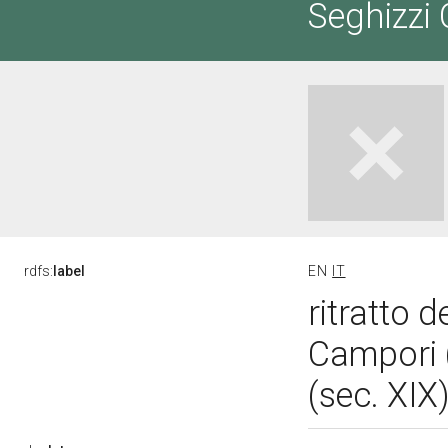
Seghizzi
rdfs:
label
EN
IT
ritratto 
Campori 
(sec. XIX