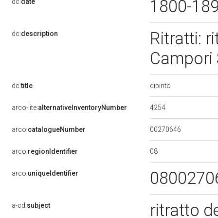
1800-18
dc:
date
Ritratti: 
dc:
description
Campori 
dipinto
dc:
title
4254
arco-lite:
alternativeInventoryNumber
00270646
arco:
catalogueNumber
08
arco:
regionIdentifier
0800270
arco:
uniqueIdentifier
ritratto 
a-cd:
subject