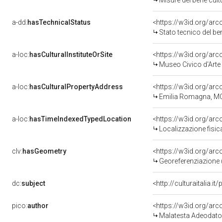
Misure del bene cul
a-dd:
hasTechnicalStatus
<https://w3id.org/ar
Stato tecnico del b
a-loc:
hasCulturalInstituteOrSite
<https://w3id.org/ar
Museo Civico d'Arte
a-loc:
hasCulturalPropertyAddress
<https://w3id.org/a
Emilia Romagna, M
a-loc:
hasTimeIndexedTypedLocation
<https://w3id.org/ar
Localizzazione fisic
clv:
hasGeometry
<https://w3id.org/ar
Georeferenziazione 
dc:
subject
<http://culturaitalia.
pico:
author
<https://w3id.org/a
Malatesta Adeodato