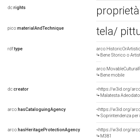
propriet
dc:
rights
tela/ pitt
pico:
materialAndTechnique
rdf:
type
arco:HistoricOrArtisti
Bene Storico o Artis
arco:MovableCultural
Bene mobile
dc:
creator
<https://w3id.org/a
Malatesta Adeodato
arco:
hasCataloguingAgency
<https://w3id.org/a
Soprintendenza per i 
arco:
hasHeritageProtectionAgency
<https://w3id.org/a
M381