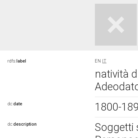
rdfs:
label
EN
IT
natività 
Adeodato
1800-18
dc:
date
Soggetti 
dc:
description