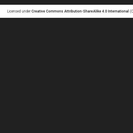
Licensed under
Creative Commons Attribution-ShareAlike 4.0 International
(C