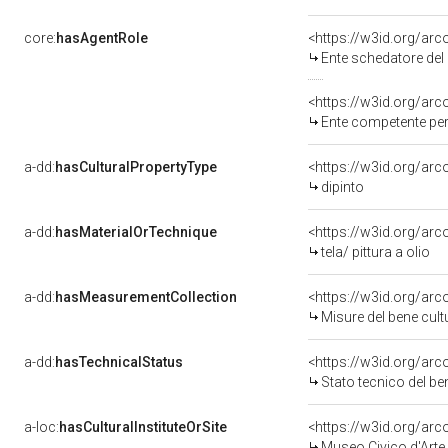
core:
hasAgentRole
<https://w3id.org/ar
Ente schedatore del bene 0800
<https://w3id.org/ar
Ente competente pe
a-dd:
hasCulturalPropertyType
<https://w3id.org/a
dipinto
a-dd:
hasMaterialOrTechnique
<https://w3id.org/arco
tela/ pittura a olio
a-dd:
hasMeasurementCollection
<https://w3id.org/ar
Misure del bene cul
a-dd:
hasTechnicalStatus
<https://w3id.org/ar
Stato tecnico del b
a-loc:
hasCulturalInstituteOrSite
<https://w3id.org/ar
Museo Civico d'Arte