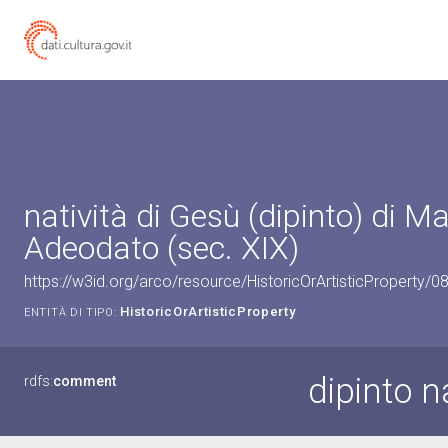
natività di Gesù (dipinto) di M
Adeodato (sec. XIX)
https://w3id.org/arco/resource/HistoricOrArtisticProperty/
HistoricOrArtisticProperty
ENTITÀ DI TIPO:
dipinto n
rdfs:
comment