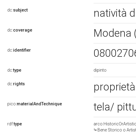
natività 
dc:
subject
Modena 
dc:
coverage
0800270
dc:
identifier
dipinto
dc:
type
propriet
dc:
rights
tela/ pitt
pico:
materialAndTechnique
rdf:
type
arco:HistoricOrArtisti
Bene Storico o Artis