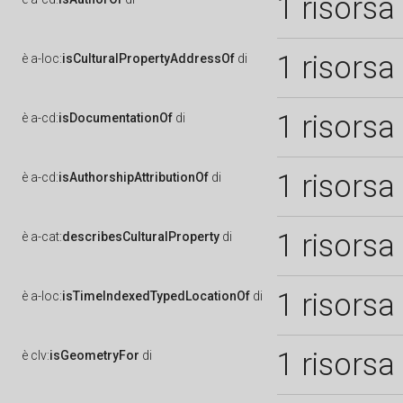
1 risorsa
1 risorsa
è
a-loc:
isCulturalPropertyAddressOf
di
1 risorsa
è
a-cd:
isDocumentationOf
di
1 risorsa
è
a-cd:
isAuthorshipAttributionOf
di
1 risorsa
è
a-cat:
describesCulturalProperty
di
1 risorsa
è
a-loc:
isTimeIndexedTypedLocationOf
di
1 risorsa
è
clv:
isGeometryFor
di