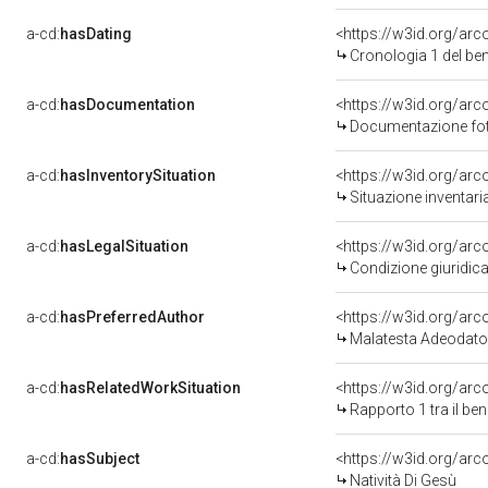
a-cd:
hasDating
<https://w3id.org/ar
Cronologia 1 del b
a-cd:
hasDocumentation
Documentazione foto
a-cd:
hasInventorySituation
<https://w3id.org/ar
Situazione inventar
a-cd:
hasLegalSituation
<https://w3id.org/arc
Condizione giuridica
a-cd:
hasPreferredAuthor
<https://w3id.org/a
Malatesta Adeodato
a-cd:
hasRelatedWorkSituation
<https://w3id.org/ar
Rapporto 1 tra il be
a-cd:
hasSubject
<https://w3id.org/a
Natività Di Gesù