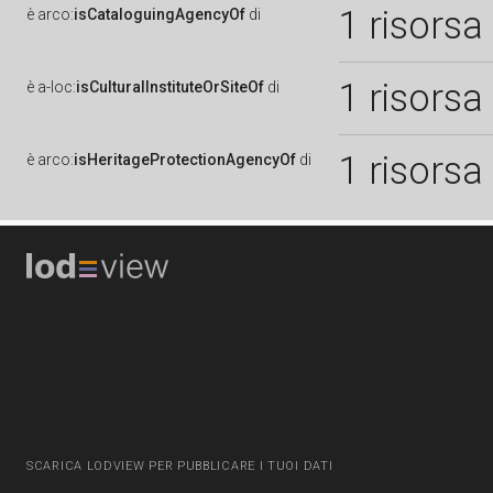
1 risorsa
è
arco:
isCataloguingAgencyOf
di
1 risorsa
è
a-loc:
isCulturalInstituteOrSiteOf
di
1 risorsa
è
arco:
isHeritageProtectionAgencyOf
di
SCARICA LODVIEW PER PUBBLICARE I TUOI DATI