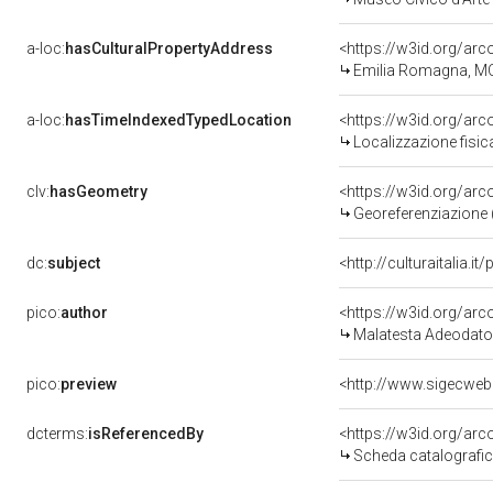
a-loc:
hasCulturalPropertyAddress
<https://w3id.org/a
Emilia Romagna, M
a-loc:
hasTimeIndexedTypedLocation
<https://w3id.org/ar
Localizzazione fisic
clv:
hasGeometry
<https://w3id.org/ar
Georeferenziazione 
dc:
subject
<http://culturaitalia.
pico:
author
<https://w3id.org/a
Malatesta Adeodato
pico:
preview
<http://www.sigecweb
dcterms:
isReferencedBy
<https://w3id.org/a
Scheda catalografi