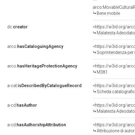
arco:MovableCultural
Bene mobile
dc:
creator
<https://w3id.org/a
Malatesta Adeodato
arco:
hasCataloguingAgency
<https://w3id.org/a
Soprintendenza per i 
arco:
hasHeritageProtectionAgency
<https://w3id.org/a
M381
a-cat:
isDescribedByCatalogueRecord
<https://w3id.org/a
Scheda catalografi
a-cd:
hasAuthor
<https://w3id.org/a
Malatesta Adeodato
a-cd:
hasAuthorshipAttribution
<https://w3id.org/ar
Attribuzione di aut