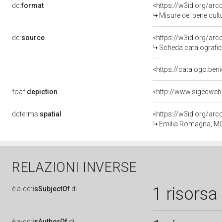
dc:
format
<https://w3id.org/ar
Misure del bene cul
dc:
source
<https://w3id.org/a
Scheda catalografi
<https://catalogo.beni
foaf:
depiction
<http://www.sigecweb
dcterms:
spatial
<https://w3id.org/a
Emilia Romagna, M
RELAZIONI INVERSE
1 risorsa
è
a-cd:
isSubjectOf
di
è
a-cd:
isAuthorOf
di