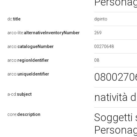
Persona
dipinto
dc:
title
269
arco-lite:
alternativeInventoryNumber
00270648
arco:
catalogueNumber
08
arco:
regionIdentifier
0800270
arco:
uniqueIdentifier
natività 
a-cd:
subject
Soggetti 
core:
description
Persona