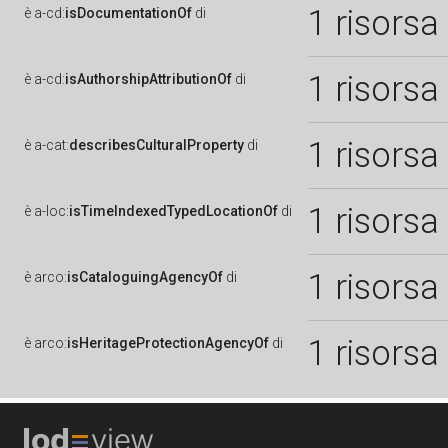
1 risorsa
è
a-cd:
isDocumentationOf
di
1 risorsa
è
a-cd:
isAuthorshipAttributionOf
di
1 risorsa
è
a-cat:
describesCulturalProperty
di
1 risorsa
è
a-loc:
isTimeIndexedTypedLocationOf
di
1 risorsa
è
arco:
isCataloguingAgencyOf
di
1 risorsa
è
arco:
isHeritageProtectionAgencyOf
di