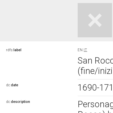
rdfs:
label
EN
IT
San Rocco
(fine/iniz
1690-17
dc:
date
Personagg
dc:
description