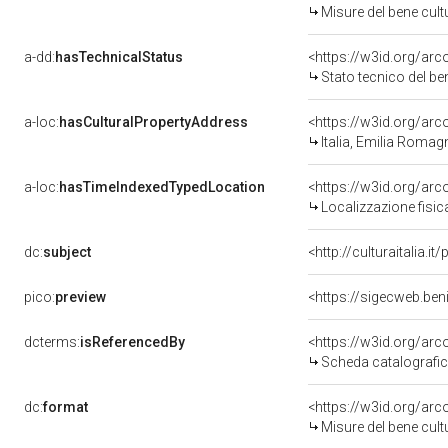
Misure del bene cul
a-dd:
hasTechnicalStatus
<https://w3id.org/ar
Stato tecnico del b
a-loc:
hasCulturalPropertyAddress
<https://w3id.org/a
Italia, Emilia Roma
a-loc:
hasTimeIndexedTypedLocation
<https://w3id.org/ar
Localizzazione fisic
dc:
subject
<http://culturaitalia.
pico:
preview
<https://sigecweb.be
dcterms:
isReferencedBy
<https://w3id.org/a
Scheda catalografi
dc:
format
<https://w3id.org/ar
Misure del bene cul