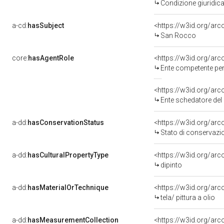
Condizione giuridica
a-cd:
hasSubject
<https://w3id.org/a
San Rocco
core:
hasAgentRole
<https://w3id.org/ar
Ente competente per tutela del
<https://w3id.org/ar
Ente schedatore del bene 0800
a-dd:
hasConservationStatus
<https://w3id.org/ar
Stato di conservazi
a-dd:
hasCulturalPropertyType
<https://w3id.org/a
dipinto
a-dd:
hasMaterialOrTechnique
<https://w3id.org/arco
tela/ pittura a olio
a-dd:
hasMeasurementCollection
<https://w3id.org/ar