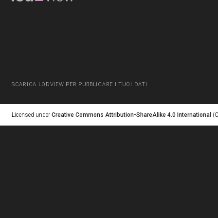
SCARICA LODVIEW PER PUBBLICARE I TUOI DATI
Licensed under
Creative Commons Attribution-ShareAlike 4.0 International
(C