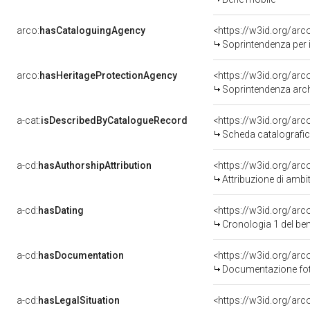
arco:
hasCataloguingAgency
<https://w3id.org/a
Soprintendenza per i 
arco:
hasHeritageProtectionAgency
<https://w3id.org/a
Soprintendenza arche
a-cat:
isDescribedByCatalogueRecord
<https://w3id.org/a
Scheda catalografi
a-cd:
hasAuthorshipAttribution
<https://w3id.org/arc
Attribuzione di ambi
a-cd:
hasDating
<https://w3id.org/ar
Cronologia 1 del b
a-cd:
hasDocumentation
Documentazione foto
a-cd:
hasLegalSituation