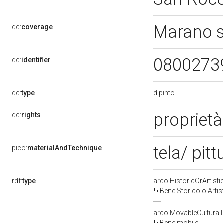
Marano s
dc:
coverage
0800273
dc:
identifier
dipinto
dc:
type
proprietà
dc:
rights
tela/ pitt
pico:
materialAndTechnique
rdf:
type
arco:HistoricOrArtisti
Bene Storico o Artis
arco:MovableCultural
Bene mobile