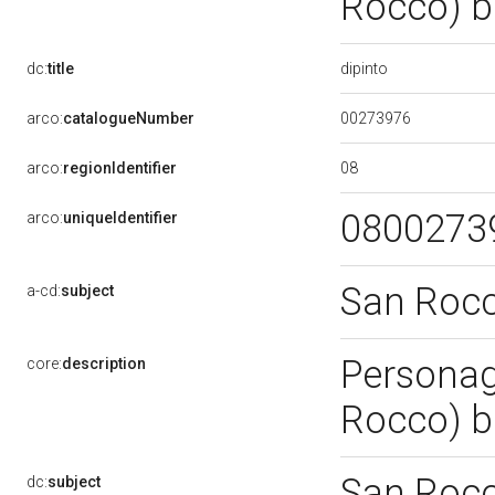
Rocco) b
dipinto
dc:
title
00273976
arco:
catalogueNumber
08
arco:
regionIdentifier
0800273
arco:
uniqueIdentifier
San Roc
a-cd:
subject
Personagg
core:
description
Rocco) b
San Roc
dc:
subject