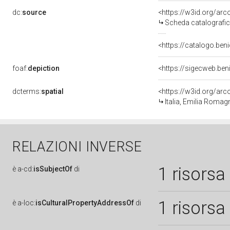
dc:
source
<https://w3id.org/a
Scheda catalografi
<https://catalogo.beni
foaf:
depiction
<https://sigecweb.be
dcterms:
spatial
<https://w3id.org/a
Italia, Emilia Roma
RELAZIONI INVERSE
1 risorsa
è
a-cd:
isSubjectOf
di
1 risorsa
è
a-loc:
isCulturalPropertyAddressOf
di