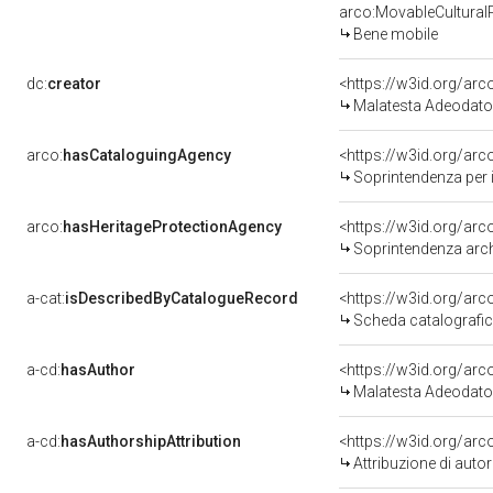
arco:MovableCultural
Bene mobile
dc:
creator
<https://w3id.org/a
Malatesta Adeodato
arco:
hasCataloguingAgency
<https://w3id.org/a
Soprintendenza per i 
arco:
hasHeritageProtectionAgency
<https://w3id.org/a
Soprintendenza arche
a-cat:
isDescribedByCatalogueRecord
<https://w3id.org/a
Scheda catalografi
a-cd:
hasAuthor
<https://w3id.org/a
Malatesta Adeodato
a-cd:
hasAuthorshipAttribution
<https://w3id.org/ar
Attribuzione di aut