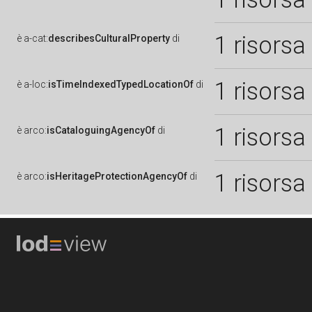
1 risorsa
è
a-cat:
describesCulturalProperty
di
1 risorsa
è
a-loc:
isTimeIndexedTypedLocationOf
di
1 risorsa
è
arco:
isCataloguingAgencyOf
di
1 risorsa
è
arco:
isHeritageProtectionAgencyOf
di