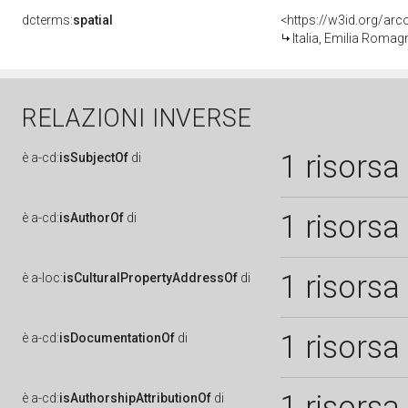
dcterms:
spatial
<https://w3id.org/a
Italia, Emilia Roma
RELAZIONI INVERSE
1 risorsa
è
a-cd:
isSubjectOf
di
1 risorsa
è
a-cd:
isAuthorOf
di
1 risorsa
è
a-loc:
isCulturalPropertyAddressOf
di
1 risorsa
è
a-cd:
isDocumentationOf
di
1 risorsa
è
a-cd:
isAuthorshipAttributionOf
di