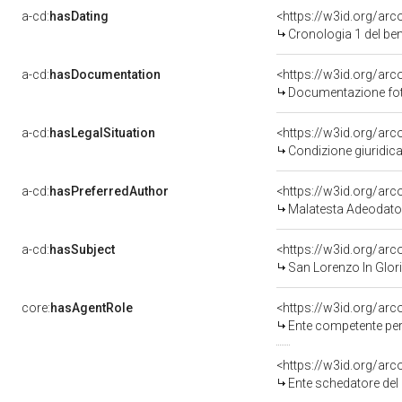
a-cd:
hasDating
<https://w3id.org/ar
Cronologia 1 del b
a-cd:
hasDocumentation
Documentazione foto
a-cd:
hasLegalSituation
Condizione giuridica
a-cd:
hasPreferredAuthor
<https://w3id.org/a
Malatesta Adeodato
a-cd:
hasSubject
<https://w3id.org/a
San Lorenzo In Glor
core:
hasAgentRole
<https://w3id.org/ar
Ente competente per tutela del
<https://w3id.org/ar
Ente schedatore del bene 0800