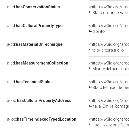
a-dd:
hasConservationStatus
<https://w3id.org/ar
Stato di conservazi
a-dd:
hasCulturalPropertyType
<https://w3id.org/a
dipinto
a-dd:
hasMaterialOrTechnique
<https://w3id.org/arco
tela/ pittura a olio
a-dd:
hasMeasurementCollection
<https://w3id.org/ar
Misure del bene cul
a-dd:
hasTechnicalStatus
<https://w3id.org/ar
Stato tecnico del b
a-loc:
hasCulturalPropertyAddress
<https://w3id.org/a
Italia, Emilia Roma
a-loc:
hasTimeIndexedTypedLocation
<https://w3id.org/ar
Localizzazione fisic