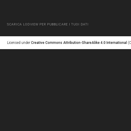
SCARICA LODVIEW PER PUBBLICARE I TUOI DATI
Licensed under
Creative Commons Attribution-ShareAlike 4.0 International
(C