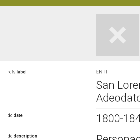
rdfs:
label
EN
IT
San Loren
Adeodato
1800-18
dc:
date
Personagg
dc:
description