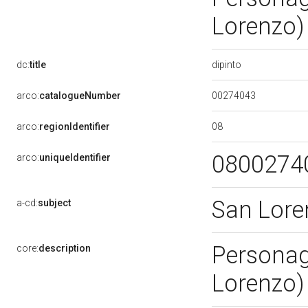
Lorenzo)
dipinto
dc:
title
00274043
arco:
catalogueNumber
08
arco:
regionIdentifier
0800274
arco:
uniqueIdentifier
San Lore
a-cd:
subject
Personagg
core:
description
Lorenzo)