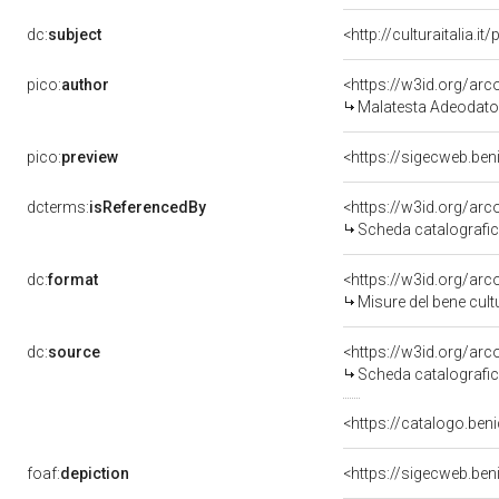
dc:
subject
<http://culturaitalia.
pico:
author
<https://w3id.org/a
Malatesta Adeodato
pico:
preview
<https://sigecweb.be
dcterms:
isReferencedBy
<https://w3id.org/a
Scheda catalografi
dc:
format
<https://w3id.org/ar
Misure del bene cul
dc:
source
<https://w3id.org/a
Scheda catalografi
<https://catalogo.beni
foaf:
depiction
<https://sigecweb.be