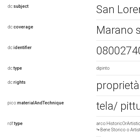
San Lore
dc:
subject
Marano s
dc:
coverage
0800274
dc:
identifier
dipinto
dc:
type
proprietà
dc:
rights
tela/ pitt
pico:
materialAndTechnique
rdf:
type
arco:HistoricOrArtisti
Bene Storico o Artis