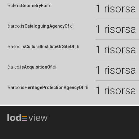
1 risorsa
è
clv:
isGeometryFor
di
1 risorsa
è
arco:
isCataloguingAgencyOf
di
1 risorsa
è
a-loc:
isCulturalInstituteOrSiteOf
di
1 risorsa
è
a-cd:
isAcquisitionOf
di
1 risorsa
è
arco:
isHeritageProtectionAgencyOf
di