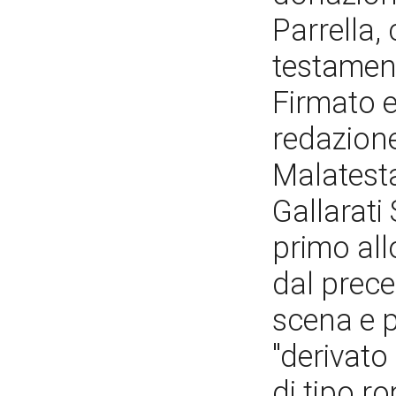
Parrella,
testament
Firmato e
redazione
Malatest
Gallarati
primo all
dal prece
scena e 
"derivato
di tipo r