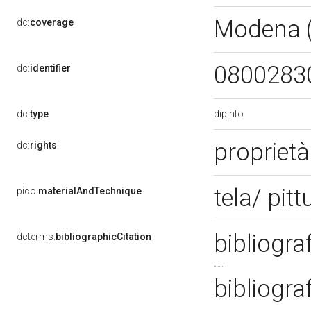
Modena 
dc:
coverage
0800283
dc:
identifier
dipinto
dc:
type
propriet
dc:
rights
tela/ pitt
pico:
materialAndTechnique
bibliogra
dcterms:
bibliographicCitation
bibliogra