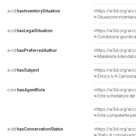
a-cd:
hasInventorySituation
<https://w3id.org/ar
Situazione inventar
a-cd:
hasLegalSituation
<https://w3id.org/arc
Condizione giuridica
a-cd:
hasPreferredAuthor
<https://w3id.org/a
Malatesta Adeodato
a-cd:
hasSubject
<https://w3id.org/a
Enrico Iv A Canossa
core:
hasAgentRole
<https://w3id.org/ar
Ente schedatore del bene 0800
<https://w3id.org/ar
Ente competente per tutela del
a-dd:
hasConservationStatus
<https://w3id.org/ar
Stato di conservazi