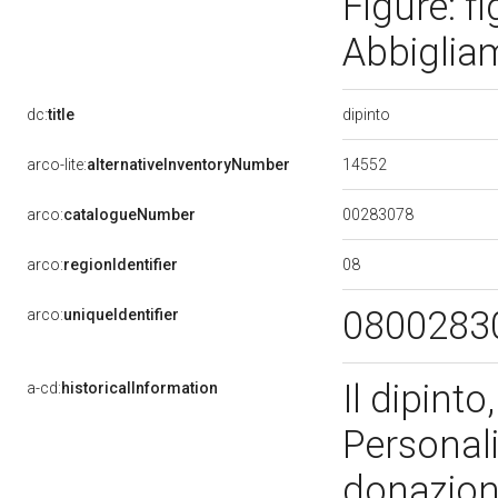
Figure: fi
Abbigliam
dipinto
dc:
title
14552
arco-lite:
alternativeInventoryNumber
00283078
arco:
catalogueNumber
08
arco:
regionIdentifier
0800283
arco:
uniqueIdentifier
Il dipint
a-cd:
historicalInformation
Personali
donazion