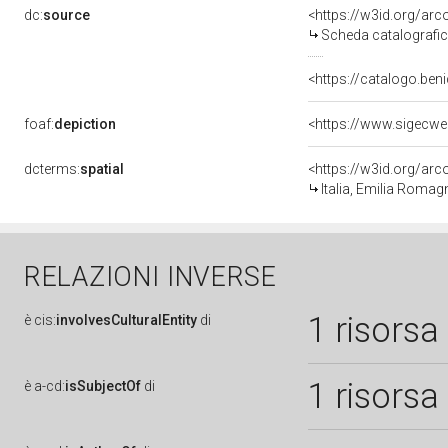
dc:
source
<https://w3id.org/a
Scheda catalografi
<https://catalogo.beni
foaf:
depiction
<https://www.sigecwe
dcterms:
spatial
<https://w3id.org/a
Italia, Emilia Roma
RELAZIONI INVERSE
1 risorsa
è
cis:
involvesCulturalEntity
di
1 risorsa
è
a-cd:
isSubjectOf
di