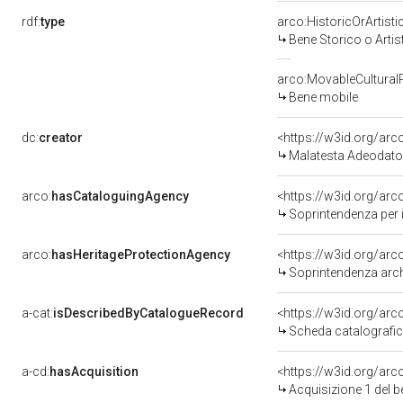
rdf:
type
arco:HistoricOrArtisti
Bene Storico o Artis
arco:MovableCultural
Bene mobile
dc:
creator
<https://w3id.org/a
Malatesta Adeodato
arco:
hasCataloguingAgency
<https://w3id.org/a
Soprintendenza per i 
arco:
hasHeritageProtectionAgency
<https://w3id.org/a
Soprintendenza arche
a-cat:
isDescribedByCatalogueRecord
<https://w3id.org/a
Scheda catalografi
a-cd:
hasAcquisition
<https://w3id.org/ar
Acquisizione 1 del 