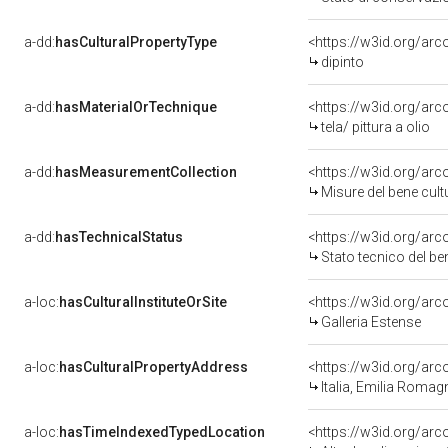
a-dd:
hasCulturalPropertyType
<https://w3id.org/a
dipinto
a-dd:
hasMaterialOrTechnique
<https://w3id.org/arco
tela/ pittura a olio
a-dd:
hasMeasurementCollection
<https://w3id.org/ar
Misure del bene cul
a-dd:
hasTechnicalStatus
<https://w3id.org/ar
Stato tecnico del b
a-loc:
hasCulturalInstituteOrSite
<https://w3id.org/ar
Galleria Estense
a-loc:
hasCulturalPropertyAddress
<https://w3id.org/a
Italia, Emilia Roma
a-loc:
hasTimeIndexedTypedLocation
<https://w3id.org/ar