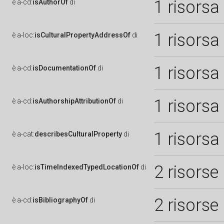
1 risorsa
è
a-cd:
isAuthorOf
di
1 risorsa
è
a-loc:
isCulturalPropertyAddressOf
di
1 risorsa
è
a-cd:
isDocumentationOf
di
1 risorsa
è
a-cd:
isAuthorshipAttributionOf
di
1 risorsa
è
a-cat:
describesCulturalProperty
di
2 risorse
è
a-loc:
isTimeIndexedTypedLocationOf
di
2 risorse
è
a-cd:
isBibliographyOf
di