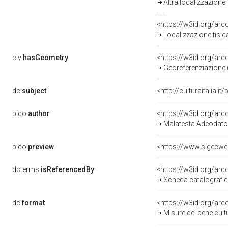
Altra localizzazione
<https://w3id.org/ar
Localizzazione fisic
clv:
hasGeometry
<https://w3id.org/ar
Georeferenziazione 
dc:
subject
<http://culturaitalia.
pico:
author
<https://w3id.org/a
Malatesta Adeodato
pico:
preview
<https://www.sigecwe
dcterms:
isReferencedBy
<https://w3id.org/a
Scheda catalografi
dc:
format
<https://w3id.org/ar
Misure del bene cul