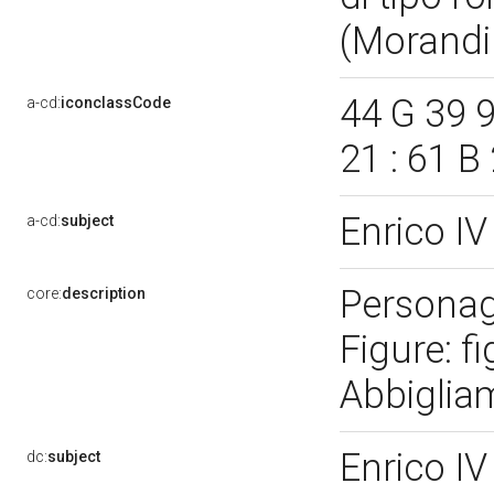
(Morandi
44 G 39 9
a-cd:
iconclassCode
21 : 61 B
Enrico I
a-cd:
subject
Personagg
core:
description
Figure: fi
Abbigliam
Enrico I
dc:
subject