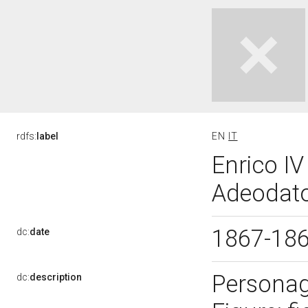
rdfs:
label
EN
IT
Enrico IV
Adeodato
1867-18
dc:
date
Personagg
dc:
description