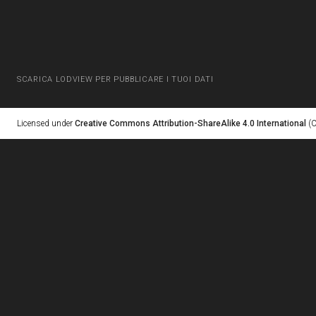
SCARICA LODVIEW PER PUBBLICARE I TUOI DATI
Licensed under
Creative Commons Attribution-ShareAlike 4.0 International
(C