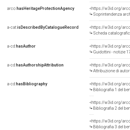
arco:
hasHeritageProtectionAgency
<https://w3id.org/a
Soprintendenza arche
a-cat:
isDescribedByCatalogueRecord
<https://w3id.org/a
Scheda catalografi
a-cd:
hasAuthor
<https://w3id.org/a
Guidottini - notizie 
a-cd:
hasAuthorshipAttribution
<https://w3id.org/ar
Attribuzione di aut
a-cd:
hasBibliography
<https://w3id.org/ar
Bibliografia 1 del b
<https://w3id.org/ar
Bibliografia 2 del b
<https://w3id.org/ar
Bibliografia 3 del b