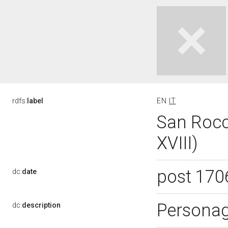
rdfs:
label
EN
IT
San Rocco
XVIII)
post 170
dc:
date
Personag
dc:
description