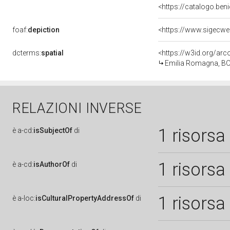
<https://catalogo.beni
foaf:
depiction
<https://www.sigecwe
dcterms:
spatial
<https://w3id.org/a
Emilia Romagna, BO,
RELAZIONI INVERSE
1 risorsa
è
a-cd:
isSubjectOf
di
1 risorsa
è
a-cd:
isAuthorOf
di
1 risorsa
è
a-loc:
isCulturalPropertyAddressOf
di