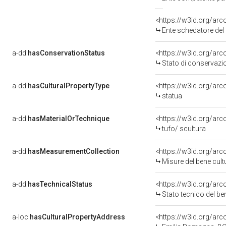
<https://w3id.org/ar
Ente schedatore del
a-dd:
hasConservationStatus
<https://w3id.org/ar
Stato di conservazi
a-dd:
hasCulturalPropertyType
<https://w3id.org/a
statua
a-dd:
hasMaterialOrTechnique
<https://w3id.org/arc
tufo/ scultura
a-dd:
hasMeasurementCollection
<https://w3id.org/ar
Misure del bene cul
a-dd:
hasTechnicalStatus
<https://w3id.org/ar
Stato tecnico del b
a-loc:
hasCulturalPropertyAddress
<https://w3id.org/a