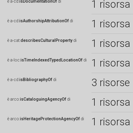
1 risorsa
è
a-cd:
isDocumentationOf
di
1 risorsa
è
a-cd:
isAuthorshipAttributionOf
di
1 risorsa
è
a-cat:
describesCulturalProperty
di
1 risorsa
è
a-loc:
isTimeIndexedTypedLocationOf
di
3 risorse
è
a-cd:
isBibliographyOf
di
1 risorsa
è
arco:
isCataloguingAgencyOf
di
1 risorsa
è
arco:
isHeritageProtectionAgencyOf
di