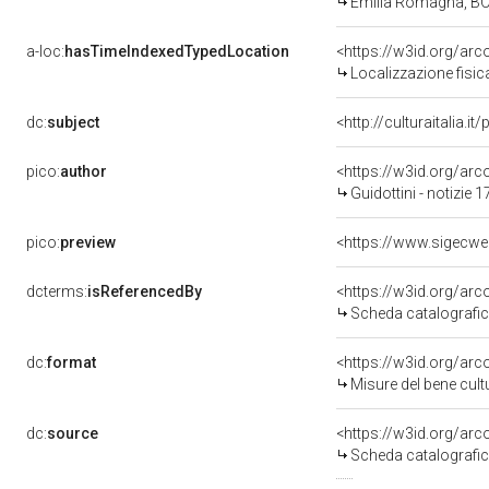
Emilia Romagna, BO,
a-loc:
hasTimeIndexedTypedLocation
<https://w3id.org/ar
Localizzazione fisic
dc:
subject
<http://culturaitalia.
pico:
author
<https://w3id.org/a
Guidottini - notizie 
pico:
preview
<https://www.sigecwe
dcterms:
isReferencedBy
<https://w3id.org/a
Scheda catalografi
dc:
format
<https://w3id.org/ar
Misure del bene cul
dc:
source
<https://w3id.org/a
Scheda catalografi