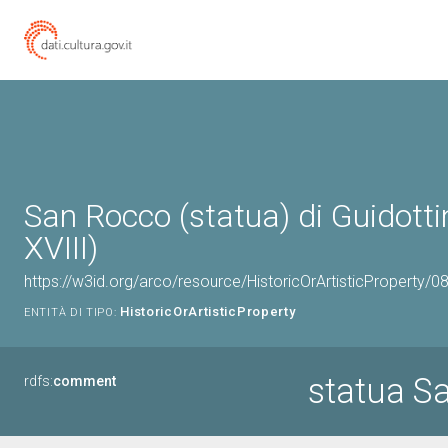
San Rocco (statua) di Guidottin
XVIII)
https://w3id.org/arco/resource/HistoricOrArtisticProperty/
HistoricOrArtisticProperty
ENTITÀ DI TIPO:
statua S
rdfs:
comment