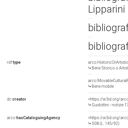
Lipparini
bibliogra
bibliogra
rdf:
type
arco:HistoricOrArtisti
Bene Storico o Artis
arco:MovableCultural
Bene mobile
dc:
creator
<https://w3id.org/a
Guidottini - notizie 
arco:
hasCataloguingAgency
<https://w3id.org/a
S08 (L. 145/92)