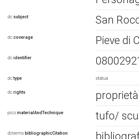
San Roc
dc:
subject
Pieve di 
dc:
coverage
0800292
dc:
identifier
statua
dc:
type
proprietà
dc:
rights
tufo/ scu
pico:
materialAndTechnique
bibliogra
dcterms:
bibliographicCitation