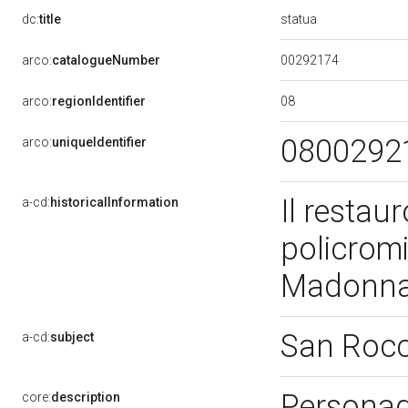
statua
dc:
title
00292174
arco:
catalogueNumber
08
arco:
regionIdentifier
0800292
arco:
uniqueIdentifier
Il restau
a-cd:
historicalInformation
policromi
Madonna 
San Roc
a-cd:
subject
Personag
core:
description