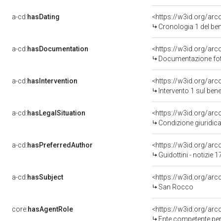
a-cd:
hasDating
<https://w3id.org/ar
Cronologia 1 del b
a-cd:
hasDocumentation
Documentazione foto
a-cd:
hasIntervention
<https://w3id.org/arc
Intervento 1 sul be
a-cd:
hasLegalSituation
Condizione giuridica
a-cd:
hasPreferredAuthor
<https://w3id.org/a
Guidottini - notizie 
a-cd:
hasSubject
<https://w3id.org/a
San Rocco
core:
hasAgentRole
<https://w3id.org/ar
Ente competente per tutela 