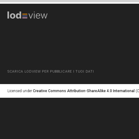
SCARICA LODVIEW PER PUBBLICARE I TUOI DATI
Licensed under
Creative Commons Attribution-ShareAlike 4.0 International
(C