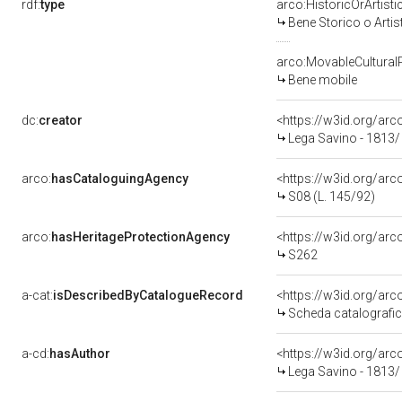
rdf:
type
arco:HistoricOrArtisti
Bene Storico o Artis
arco:MovableCultural
Bene mobile
dc:
creator
<https://w3id.org/a
Lega Savino - 1813/
arco:
hasCataloguingAgency
<https://w3id.org/a
S08 (L. 145/92)
arco:
hasHeritageProtectionAgency
<https://w3id.org/a
S262
a-cat:
isDescribedByCatalogueRecord
<https://w3id.org/a
Scheda catalografi
a-cd:
hasAuthor
<https://w3id.org/a
Lega Savino - 1813/