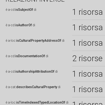
1 risorsa
è
a-cd:
isSubjectOf
di
1 risorsa
è
a-cd:
isAuthorOf
di
1 risorsa
è
a-loc:
isCulturalPropertyAddressOf
di
2 risorse
è
a-cd:
isDocumentationOf
di
1 risorsa
è
a-cd:
isAuthorshipAttributionOf
di
1 risorsa
è
a-cat:
describesCulturalProperty
di
1 risorsa
è
a-loc:
isTimeIndexedTypedLocationOf
di