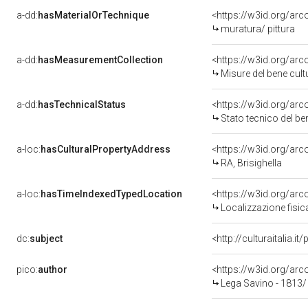
a-dd:
hasMaterialOrTechnique
<https://w3id.org/arc
muratura/ pittura
a-dd:
hasMeasurementCollection
<https://w3id.org/ar
Misure del bene cul
a-dd:
hasTechnicalStatus
<https://w3id.org/ar
Stato tecnico del b
a-loc:
hasCulturalPropertyAddress
<https://w3id.org/a
RA, Brisighella
a-loc:
hasTimeIndexedTypedLocation
<https://w3id.org/ar
Localizzazione fisic
dc:
subject
<http://culturaitalia.
pico:
author
<https://w3id.org/a
Lega Savino - 1813/