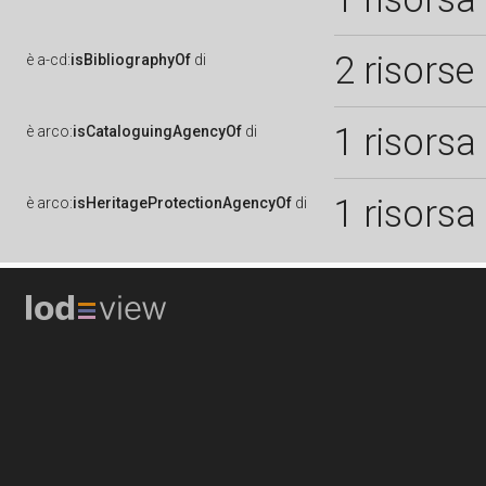
2 risorse
è
a-cd:
isBibliographyOf
di
1 risorsa
è
arco:
isCataloguingAgencyOf
di
1 risorsa
è
arco:
isHeritageProtectionAgencyOf
di