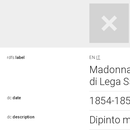
rdfs:
label
EN
IT
Madonna 
di Lega S
1854-18
dc:
date
Dipinto 
dc:
description