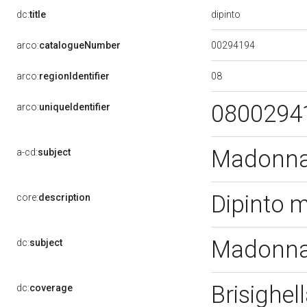
dipinto
dc:
title
00294194
arco:
catalogueNumber
08
arco:
regionIdentifier
0800294
arco:
uniqueIdentifier
Madonna 
a-cd:
subject
Dipinto 
core:
description
Madonna 
dc:
subject
Brisighel
dc:
coverage