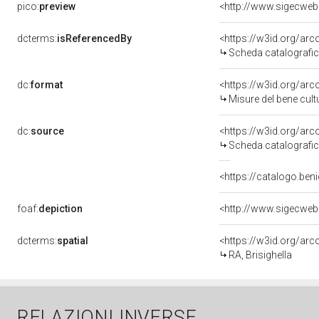
pico:
preview
<http://www.sigecweb
dcterms:
isReferencedBy
<https://w3id.org/a
Scheda catalografi
dc:
format
<https://w3id.org/ar
Misure del bene cul
dc:
source
<https://w3id.org/a
Scheda catalografi
<https://catalogo.beni
foaf:
depiction
<http://www.sigecweb
dcterms:
spatial
<https://w3id.org/a
RA, Brisighella
RELAZIONI INVERSE