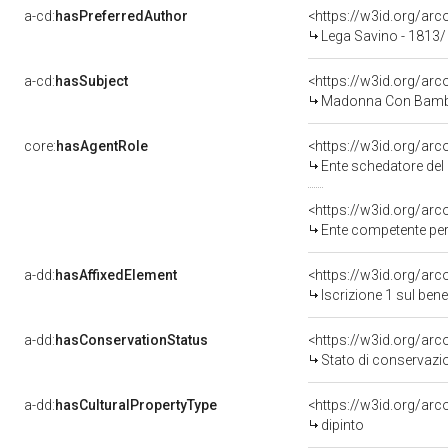
a-cd:
hasPreferredAuthor
<https://w3id.org/a
Lega Savino - 1813/
a-cd:
hasSubject
<https://w3id.org/a
Madonna Con Bambi
core:
hasAgentRole
<https://w3id.org/ar
Ente schedatore del
<https://w3id.org/ar
Ente competente per tutela del
a-dd:
hasAffixedElement
<https://w3id.org/arc
Iscrizione 1 sul be
a-dd:
hasConservationStatus
<https://w3id.org/ar
Stato di conservazi
a-dd:
hasCulturalPropertyType
<https://w3id.org/a
dipinto