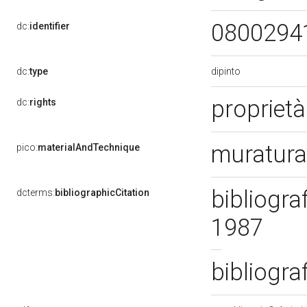
0800294
dc:
identifier
dipinto
dc:
type
proprietà
dc:
rights
muratura
pico:
materialAndTechnique
bibliogra
dcterms:
bibliographicCitation
1987
bibliogra