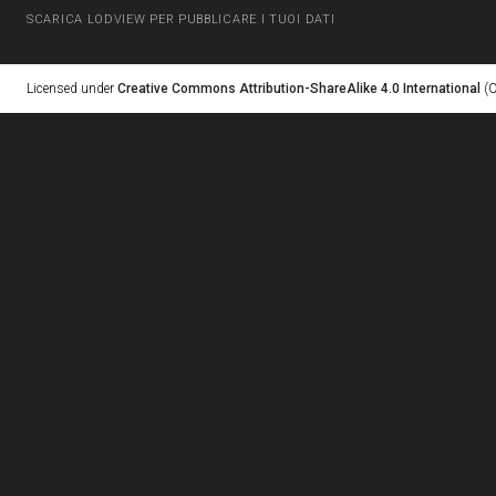
SCARICA LODVIEW PER PUBBLICARE I TUOI DATI
Licensed under
Creative Commons Attribution-ShareAlike 4.0 International
(C