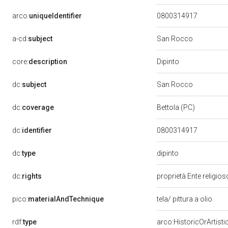
arco:
uniqueIdentifier
0800314917
a-cd:
subject
San Rocco
Dipinto
core:
description
dc:
subject
San Rocco
dc:
coverage
Bettola (PC)
dc:
identifier
0800314917
dipinto
dc:
type
dc:
rights
proprietà Ente religio
pico:
materialAndTechnique
tela/ pittura a olio
rdf:
type
arco:HistoricOrArtisti