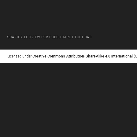
SCARICA LODVIEW PER PUBBLICARE I TUOI DATI
Licensed under
Creative Commons Attribution-ShareAlike 4.0 International
(C