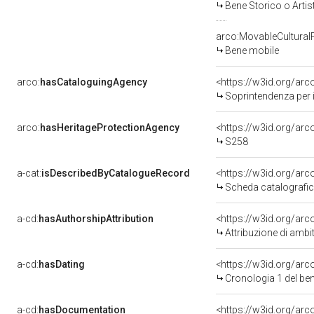
Bene Storico o Artis
arco:MovableCultural
Bene mobile
arco:
hasCataloguingAgency
<https://w3id.org/a
Soprintendenza per i
arco:
hasHeritageProtectionAgency
<https://w3id.org/a
S258
a-cat:
isDescribedByCatalogueRecord
<https://w3id.org/a
Scheda catalografi
a-cd:
hasAuthorshipAttribution
<https://w3id.org/arc
Attribuzione di ambi
a-cd:
hasDating
<https://w3id.org/ar
Cronologia 1 del b
a-cd:
hasDocumentation