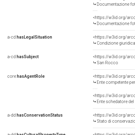
Documentazione foto
Documentazione foto
a-cd:
hasLegalSituation
Condizione giuridica
a-cd:
hasSubject
<https://w3id.org/a
San Rocco
core:
hasAgentRole
<https://w3id.org/ar
Ente competente per tutela 
<https://w3id.org/ar
Ente schedatore del bene 080
a-dd:
hasConservationStatus
<https://w3id.org/ar
Stato di conservazi
a-dd:
hasCulturalPropertyType
<https://w3id.org/a