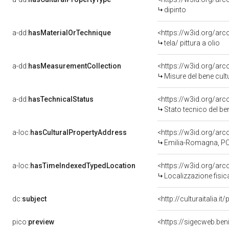
dipinto
a-dd:
hasMaterialOrTechnique
<https://w3id.org/arco
tela/ pittura a olio
a-dd:
hasMeasurementCollection
<https://w3id.org/ar
Misure del bene cul
a-dd:
hasTechnicalStatus
<https://w3id.org/ar
Stato tecnico del b
a-loc:
hasCulturalPropertyAddress
<https://w3id.org/a
Emilia-Romagna, PC,
a-loc:
hasTimeIndexedTypedLocation
<https://w3id.org/ar
Localizzazione fisic
dc:
subject
<http://culturaitalia.
pico:
preview
<https://sigecweb.be