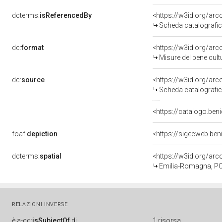
dcterms:
isReferencedBy
<https://w3id.org/a
Scheda catalografi
dc:
format
<https://w3id.org/ar
Misure del bene cul
dc:
source
<https://w3id.org/a
Scheda catalografi
<https://catalogo.beni
foaf:
depiction
<https://sigecweb.be
dcterms:
spatial
<https://w3id.org/a
Emilia-Romagna, PC,
RELAZIONI INVERSE
è
a-cd:
isSubjectOf
di
1 risorsa