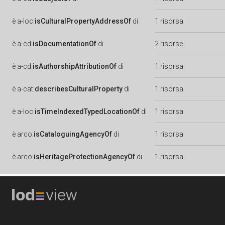
è
a-loc:
isCulturalPropertyAddressOf
di
1 risorsa
è
a-cd:
isDocumentationOf
di
2 risorse
è
a-cd:
isAuthorshipAttributionOf
di
1 risorsa
è
a-cat:
describesCulturalProperty
di
1 risorsa
è
a-loc:
isTimeIndexedTypedLocationOf
di
1 risorsa
è
arco:
isCataloguingAgencyOf
di
1 risorsa
è
arco:
isHeritageProtectionAgencyOf
di
1 risorsa