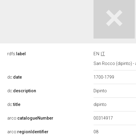
rdfs:
label
EN
IT
San Rocco (dipinto) - 
dc:
date
1700-1799
Dipinto
dc:
description
dipinto
dc:
title
00314917
arco:
catalogueNumber
08
arco:
regionIdentifier