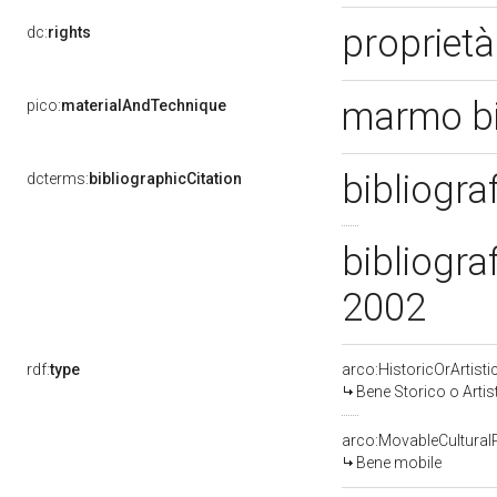
proprietà
dc:
rights
marmo bi
pico:
materialAndTechnique
bibliogra
dcterms:
bibliographicCitation
bibliograf
2002
rdf:
type
arco:HistoricOrArtisti
Bene Storico o Artis
arco:MovableCultural
Bene mobile