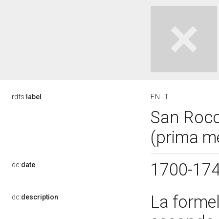
rdfs:
label
EN
IT
San Rocco
(prima me
1700-17
dc:
date
La formel
dc:
description