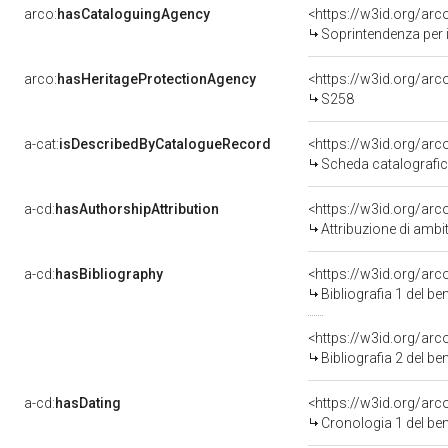
arco:
hasCataloguingAgency
<https://w3id.org/a
Soprintendenza per i
arco:
hasHeritageProtectionAgency
<https://w3id.org/a
S258
a-cat:
isDescribedByCatalogueRecord
<https://w3id.org/a
Scheda catalografi
a-cd:
hasAuthorshipAttribution
<https://w3id.org/arc
Attribuzione di ambi
a-cd:
hasBibliography
<https://w3id.org/ar
Bibliografia 1 del b
<https://w3id.org/ar
Bibliografia 2 del b
a-cd:
hasDating
<https://w3id.org/ar
Cronologia 1 del b