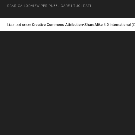
SCARICA LODVIEW PER PUBBLICARE I TUOI DATI
Licensed under
Creative Commons Attribution-ShareAlike 4.0 International
(C