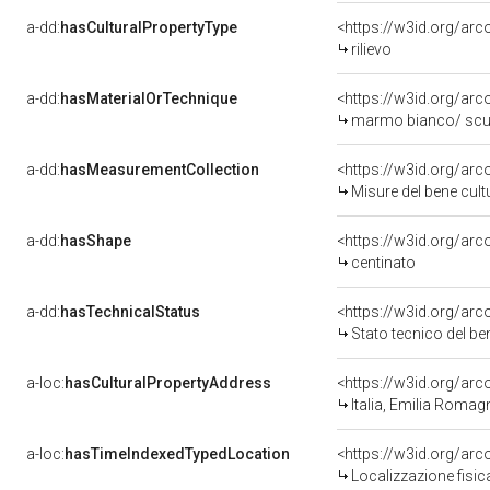
a-dd:
hasCulturalPropertyType
<https://w3id.org/a
rilievo
a-dd:
hasMaterialOrTechnique
<https://w3id.org/ar
marmo bianco/ scu
a-dd:
hasMeasurementCollection
<https://w3id.org/ar
Misure del bene cul
a-dd:
hasShape
<https://w3id.org/arc
centinato
a-dd:
hasTechnicalStatus
<https://w3id.org/ar
Stato tecnico del b
a-loc:
hasCulturalPropertyAddress
<https://w3id.org/a
Italia, Emilia Romag
a-loc:
hasTimeIndexedTypedLocation
<https://w3id.org/ar
Localizzazione fisic