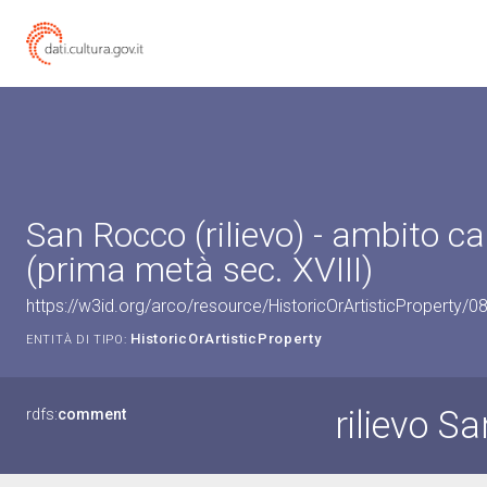
San Rocco (rilievo) - ambito c
(prima metà sec. XVIII)
https://w3id.org/arco/resource/HistoricOrArtisticProperty/
HistoricOrArtisticProperty
ENTITÀ DI TIPO:
rilievo S
rdfs:
comment