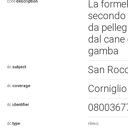
La formel
core:
description
secondo l
da pelle
dal cane 
gamba
San Roc
dc:
subject
Cornigli
dc:
coverage
0800367
dc:
identifier
rilievo
dc:
type