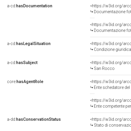
a-cd:
hasDocumentation
Documentazione foto
Documentazione foto
a-cd:
hasLegalSituation
<https://w3id.org/arc
Condizione giuridica
a-cd:
hasSubject
<https://w3id.org/a
San Rocco
core:
hasAgentRole
<https://w3id.org/ar
Ente schedatore del bene 080
<https://w3id.org/ar
Ente competente per tutela 
a-dd:
hasConservationStatus
<https://w3id.org/ar
Stato di conservazi