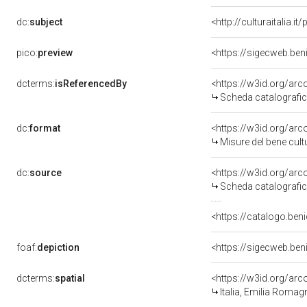
dc:
subject
<http://culturaitalia.
pico:
preview
<https://sigecweb.be
dcterms:
isReferencedBy
<https://w3id.org/a
Scheda catalografi
dc:
format
<https://w3id.org/ar
Misure del bene cul
dc:
source
<https://w3id.org/a
Scheda catalografi
<https://catalogo.beni
foaf:
depiction
<https://sigecweb.be
dcterms:
spatial
<https://w3id.org/a
Italia, Emilia Romag