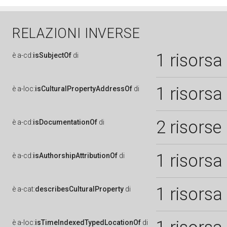
RELAZIONI INVERSE
1 risorsa
è
a-cd:
isSubjectOf
di
1 risorsa
è
a-loc:
isCulturalPropertyAddressOf
di
2 risorse
è
a-cd:
isDocumentationOf
di
1 risorsa
è
a-cd:
isAuthorshipAttributionOf
di
1 risorsa
è
a-cat:
describesCulturalProperty
di
è
a-loc:
isTimeIndexedTypedLocationOf
di