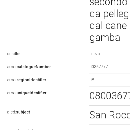
secondo l
da pelle
dal cane 
gamba
rilievo
dc:
title
00367777
arco:
catalogueNumber
08
arco:
regionIdentifier
0800367
arco:
uniqueIdentifier
San Roc
a-cd:
subject