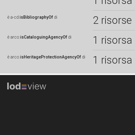
1 risorsa
2 risorse
è
a-cd:
isBibliographyOf
di
1 risorsa
è
arco:
isCataloguingAgencyOf
di
1 risorsa
è
arco:
isHeritageProtectionAgencyOf
di