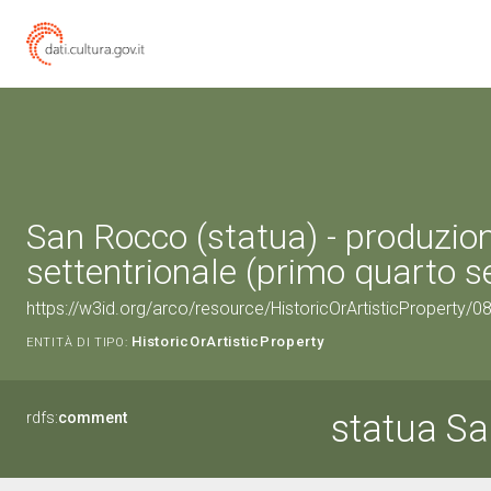
San Rocco (statua) - produzion
settentrionale (primo quarto s
https://w3id.org/arco/resource/HistoricOrArtisticProperty/
HistoricOrArtisticProperty
ENTITÀ DI TIPO:
statua S
rdfs:
comment