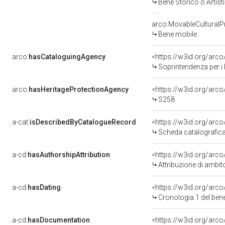
Bene Storico o Artist
arco:MovableCulturalP
Bene mobile
arco:
hasCataloguingAgency
<https://w3id.org/ar
Soprintendenza per i 
arco:
hasHeritageProtectionAgency
<https://w3id.org/ar
S258
a-cat:
isDescribedByCatalogueRecord
<https://w3id.org/ar
Scheda catalografic
a-cd:
hasAuthorshipAttribution
<https://w3id.org/arco
Attribuzione di ambit
a-cd:
hasDating
<https://w3id.org/arc
Cronologia 1 del be
a-cd:
hasDocumentation