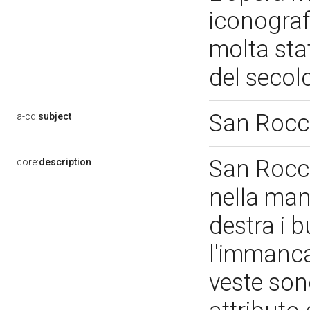
iconograf
molta stat
del seco
San Roc
a-cd:
subject
San Rocco
core:
description
nella man
destra i 
l'immanca
veste son