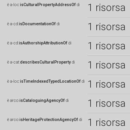
1 risorsa
è
a-loc:
isCulturalPropertyAddressOf
di
1 risorsa
è
a-cd:
isDocumentationOf
di
1 risorsa
è
a-cd:
isAuthorshipAttributionOf
di
1 risorsa
è
a-cat:
describesCulturalProperty
di
1 risorsa
è
a-loc:
isTimeIndexedTypedLocationOf
di
1 risorsa
è
arco:
isCataloguingAgencyOf
di
1 risorsa
è
arco:
isHeritageProtectionAgencyOf
di