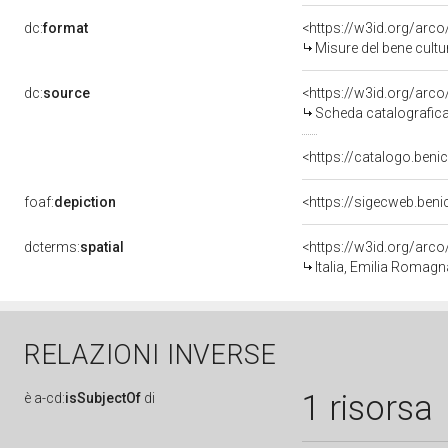
dc:
format
<https://w3id.org/ar
Misure del bene cult
dc:
source
<https://w3id.org/ar
Scheda catalografic
<https://catalogo.benic
foaf:
depiction
<https://sigecweb.ben
dcterms:
spatial
<https://w3id.org/ar
Italia, Emilia Romagn
RELAZIONI INVERSE
1 risorsa
è
a-cd:
isSubjectOf
di