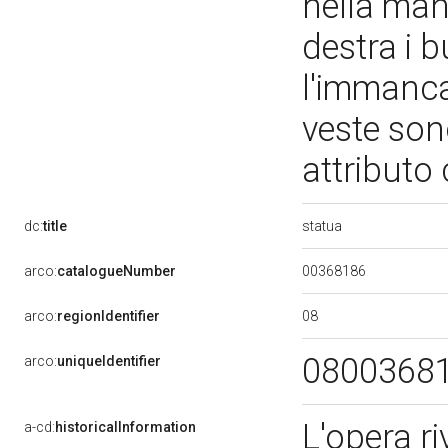
nella man
destra i 
l'immanca
veste son
attributo
statua
dc:
title
00368186
arco:
catalogueNumber
08
arco:
regionIdentifier
0800368
arco:
uniqueIdentifier
L'opera r
a-cd:
historicalInformation