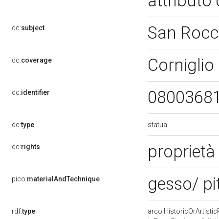
attributo
San Roc
dc:
subject
Corniglio
dc:
coverage
0800368
dc:
identifier
statua
dc:
type
proprietà
dc:
rights
gesso/ pi
pico:
materialAndTechnique
rdf:
type
arco:HistoricOrArtistic