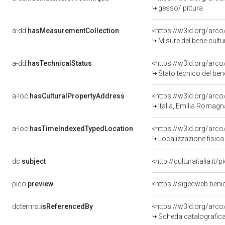
gesso/ pittura
a-dd:
hasMeasurementCollection
<https://w3id.org/ar
Misure del bene cult
a-dd:
hasTechnicalStatus
<https://w3id.org/arc
Stato tecnico del be
a-loc:
hasCulturalPropertyAddress
<https://w3id.org/ar
Italia, Emilia Romagn
a-loc:
hasTimeIndexedTypedLocation
<https://w3id.org/ar
Localizzazione fisica
dc:
subject
<http://culturaitalia.i
pico:
preview
<https://sigecweb.ben
dcterms:
isReferencedBy
<https://w3id.org/ar
Scheda catalografic