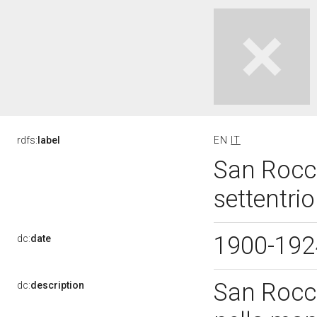
rdfs:
label
EN
IT
San Rocco
settentri
1900-19
dc:
date
San Rocco
dc:
description