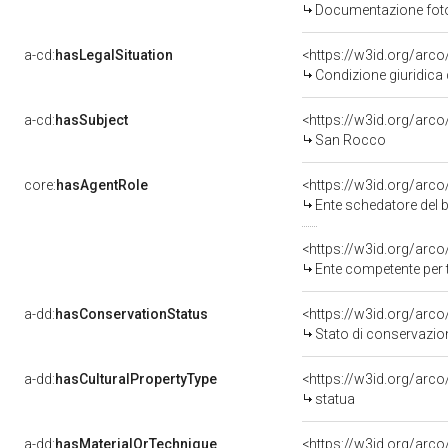
Documentazione fotog
a-cd:
hasLegalSituation
Condizione giuridica 
a-cd:
hasSubject
<https://w3id.org/ar
San Rocco
core:
hasAgentRole
<https://w3id.org/arc
Ente schedatore del bene 080
<https://w3id.org/arc
Ente competente per tutela d
a-dd:
hasConservationStatus
<https://w3id.org/arc
Stato di conservazio
a-dd:
hasCulturalPropertyType
<https://w3id.org/ar
statua
a-dd:
hasMaterialOrTechnique
<https://w3id.org/arco