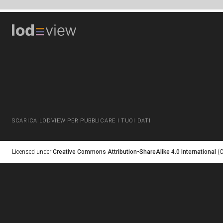
SCARICA LODVIEW PER PUBBLICARE I TUOI DATI
Licensed under
Creative Commons Attribution-ShareAlike 4.0 International
(C