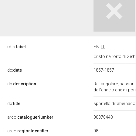
rdfs:
label
EN
IT
Cristo nell'orto di Ge
dc:
date
1857-1857
dc:
description
Rettangolare, bassorili
dall'angelo che gli p
dc:
title
sportello di tabernac
00370443
arco:
catalogueNumber
08
arco:
regionIdentifier