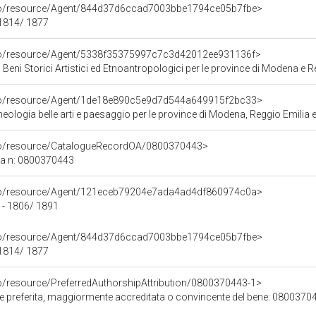
rco/resource/Agent/844d37d6ccad7003bbe1794ce05b7fbe>
1814/ 1877
rco/resource/Agent/5338f35375997c7c3d42012ee931136f>
 Beni Storici Artistici ed Etnoantropologici per le province di Modena e R
rco/resource/Agent/1de18e890c5e9d7d544a649915f2bc33>
ologia belle arti e paesaggio per le province di Modena, Reggio Emilia e
rco/resource/CatalogueRecordOA/0800370443>
ca n: 0800370443
rco/resource/Agent/121eceb79204e7ada4ad4df860974c0a>
 - 1806/ 1891
rco/resource/Agent/844d37d6ccad7003bbe1794ce05b7fbe>
1814/ 1877
co/resource/PreferredAuthorshipAttribution/0800370443-1>
ore preferita, maggiormente accreditata o convincente del bene: 0800370