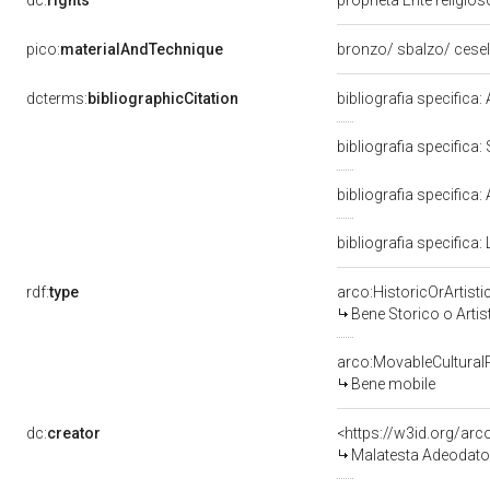
dc:
rights
proprietà Ente religio
pico:
materialAndTechnique
bronzo/ sbalzo/ cesel
dcterms:
bibliographicCitation
bibliografia specifica: 
bibliografia specifica:
bibliografia specifica: 
bibliografia specifica:
rdf:
type
arco:HistoricOrArtisti
Bene Storico o Artis
arco:MovableCultural
Bene mobile
dc:
creator
<https://w3id.org/a
Malatesta Adeodato