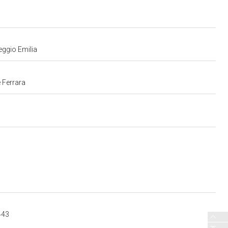
eggio Emilia
 Ferrara
443