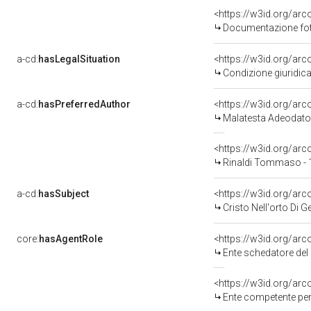
<https://w3id.org/a
Documentazione foto
a-cd:
hasLegalSituation
<https://w3id.org/arc
Condizione giuridica
a-cd:
hasPreferredAuthor
<https://w3id.org/a
Malatesta Adeodato
<https://w3id.org/a
Rinaldi Tommaso - 
a-cd:
hasSubject
<https://w3id.org/a
Cristo Nell'orto Di 
core:
hasAgentRole
<https://w3id.org/ar
Ente schedatore del 
<https://w3id.org/ar
Ente competente per 