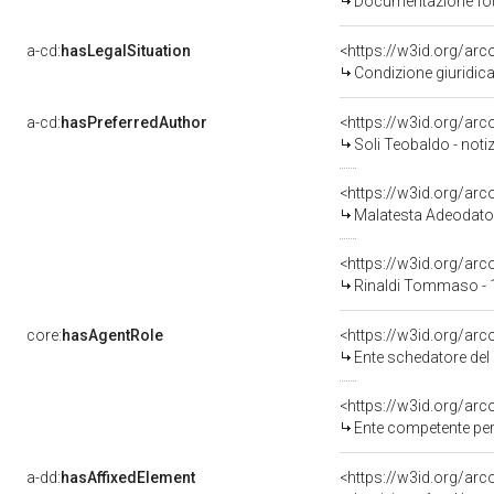
Documentazione foto
a-cd:
hasLegalSituation
Condizione giuridica
a-cd:
hasPreferredAuthor
<https://w3id.org/a
Soli Teobaldo - noti
<https://w3id.org/a
Malatesta Adeodato
<https://w3id.org/a
Rinaldi Tommaso - 
core:
hasAgentRole
<https://w3id.org/ar
Ente schedatore del bene 0800
<https://w3id.org/ar
Ente competente per tutela del
a-dd:
hasAffixedElement
<https://w3id.org/arc