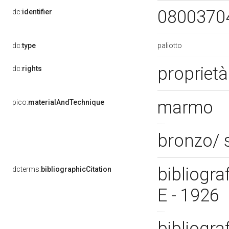
0800370
dc:
identifier
paliotto
dc:
type
proprietà
dc:
rights
marmo
pico:
materialAndTechnique
bronzo/ 
bibliograf
dcterms:
bibliographicCitation
E - 1926
bibliograf