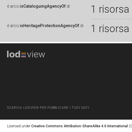
1 risorsa
è
arco:
isCataloguingAgencyOf
di
1 risorsa
è
arco:
isHeritageProtectionAgencyOf
di
SCARICA LODVIEW PER PUBBLICARE I TUOI DATI
Licensed under
Creative Commons Attribution-ShareAlike 4.0 International
(C