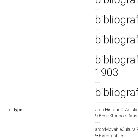
bibliogra
bibliograf
bibliogra
1903
bibliogra
rdf:
type
arco:HistoricOrArtisti
Bene Storico o Artis
arco:MovableCultural
Bene mobile