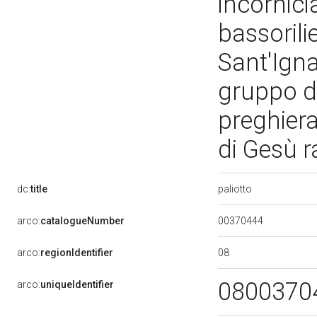
incornici
bassorilie
Sant'Igna
gruppo di 
preghiera
di Gesù 
paliotto
dc:
title
00370444
arco:
catalogueNumber
08
arco:
regionIdentifier
0800370
arco:
uniqueIdentifier