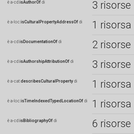
3 risorse
è
a-cd:
isAuthorOf
di
1 risorsa
è
a-loc:
isCulturalPropertyAddressOf
di
2 risorse
è
a-cd:
isDocumentationOf
di
3 risorse
è
a-cd:
isAuthorshipAttributionOf
di
1 risorsa
è
a-cat:
describesCulturalProperty
di
1 risorsa
è
a-loc:
isTimeIndexedTypedLocationOf
di
6 risorse
è
a-cd:
isBibliographyOf
di