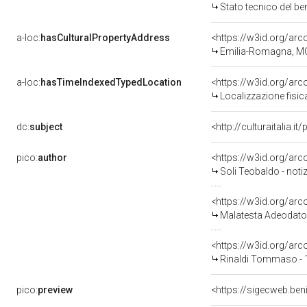
Stato tecnico del b
a-loc:
hasCulturalPropertyAddress
<https://w3id.org/a
Emilia-Romagna, M
a-loc:
hasTimeIndexedTypedLocation
<https://w3id.org/ar
Localizzazione fisic
dc:
subject
<http://culturaitalia.
pico:
author
<https://w3id.org/a
Soli Teobaldo - noti
<https://w3id.org/a
Malatesta Adeodato
<https://w3id.org/a
Rinaldi Tommaso - 
pico:
preview
<https://sigecweb.be