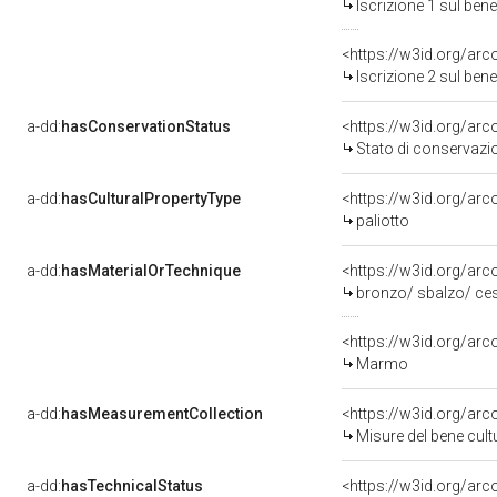
Iscrizione 1 sul be
<https://w3id.org/arc
Iscrizione 2 sul be
a-dd:
hasConservationStatus
<https://w3id.org/ar
Stato di conservazi
a-dd:
hasCulturalPropertyType
<https://w3id.org/a
paliotto
a-dd:
hasMaterialOrTechnique
<https://w3id.org/arc
bronzo/ sbalzo/ ces
<https://w3id.org/ar
Marmo
a-dd:
hasMeasurementCollection
<https://w3id.org/ar
Misure del bene cul
a-dd:
hasTechnicalStatus
<https://w3id.org/ar