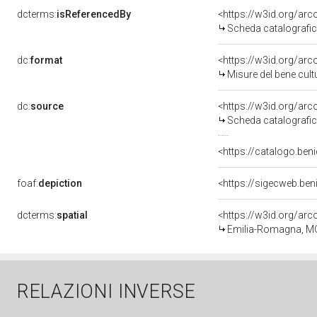
dcterms:
isReferencedBy
<https://w3id.org/a
Scheda catalografi
dc:
format
<https://w3id.org/ar
Misure del bene cul
dc:
source
<https://w3id.org/a
Scheda catalografi
<https://catalogo.beni
foaf:
depiction
<https://sigecweb.be
dcterms:
spatial
<https://w3id.org/a
Emilia-Romagna, M
RELAZIONI INVERSE