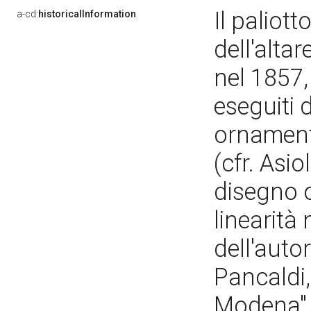
Il paliot
a-cd:
historicalInformation
dell'altar
nel 1857,
eseguiti d
ornament
(cfr. Asio
disegno o
linearità
dell'autor
Pancaldi,
Modena", 