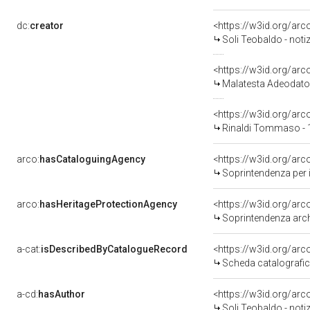
dc:
creator
<https://w3id.org/a
Soli Teobaldo - noti
<https://w3id.org/a
Malatesta Adeodato
<https://w3id.org/a
Rinaldi Tommaso - 
arco:
hasCataloguingAgency
<https://w3id.org/a
Soprintendenza per i 
arco:
hasHeritageProtectionAgency
<https://w3id.org/a
Soprintendenza arche
a-cat:
isDescribedByCatalogueRecord
<https://w3id.org/a
Scheda catalografi
a-cd:
hasAuthor
<https://w3id.org/a
Soli Teobaldo - noti