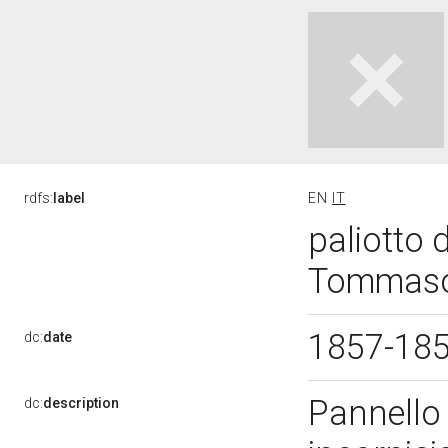
rdfs:
label
EN
IT
paliotto 
Tommaso,
1857-18
dc:
date
Pannello 
dc:
description