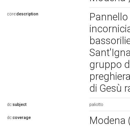
Pannello 
core:
description
incornici
bassorilie
Sant'Igna
gruppo di 
preghiera
di Gesù 
paliotto
dc:
subject
Modena 
dc:
coverage