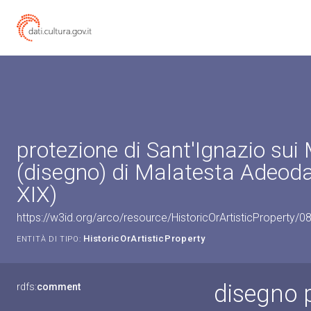
protezione di Sant'Ignazio sui
(disegno) di Malatesta Adeoda
XIX)
https://w3id.org/arco/resource/HistoricOrArtisticProperty/
HistoricOrArtisticProperty
ENTITÀ DI TIPO:
disegno p
rdfs:
comment