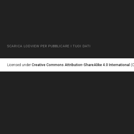
SCARICA LODVIEW PER PUBBLICARE I TUOI DATI
Licensed under
Creative Commons Attribution-ShareAlike 4.0 International
(C