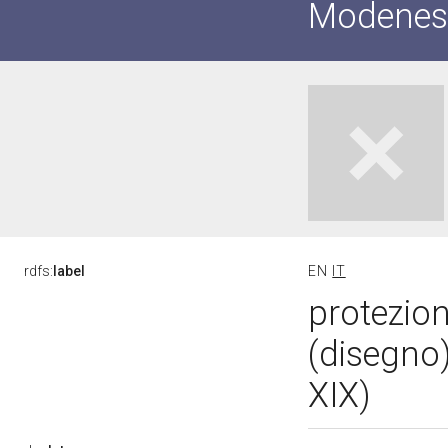
Modenes
rdfs:
label
EN
IT
protezion
(disegno)
XIX)