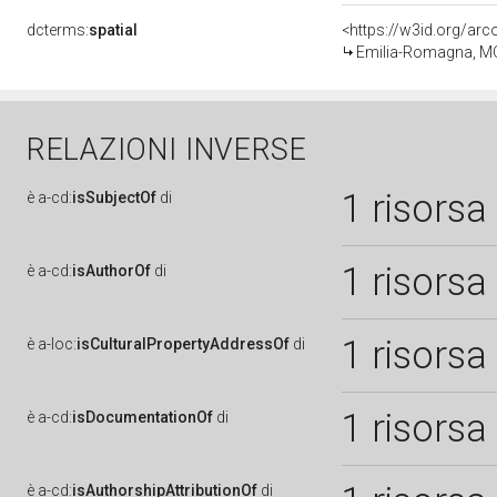
dcterms:
spatial
<https://w3id.org/a
Emilia-Romagna, M
RELAZIONI INVERSE
1 risorsa
è
a-cd:
isSubjectOf
di
1 risorsa
è
a-cd:
isAuthorOf
di
1 risorsa
è
a-loc:
isCulturalPropertyAddressOf
di
1 risorsa
è
a-cd:
isDocumentationOf
di
è
a-cd:
isAuthorshipAttributionOf
di