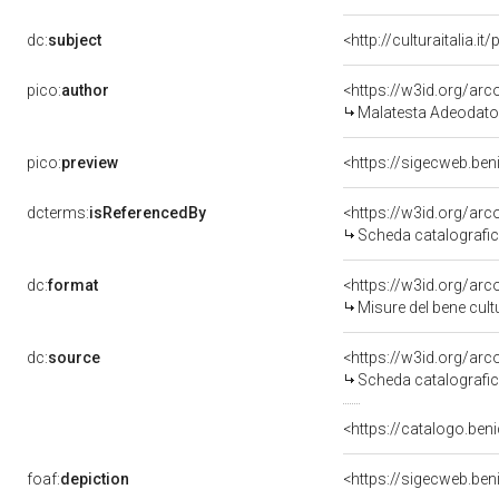
dc:
subject
<http://culturaitalia.
pico:
author
<https://w3id.org/a
Malatesta Adeodato
pico:
preview
<https://sigecweb.be
dcterms:
isReferencedBy
<https://w3id.org/a
Scheda catalografi
dc:
format
<https://w3id.org/ar
Misure del bene cul
dc:
source
<https://w3id.org/a
Scheda catalografi
<https://catalogo.beni
foaf:
depiction
<https://sigecweb.be