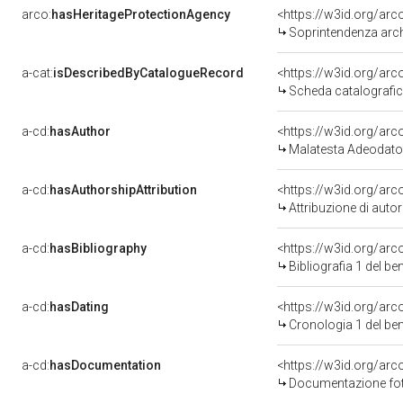
arco:
hasHeritageProtectionAgency
<https://w3id.org/a
Soprintendenza arche
a-cat:
isDescribedByCatalogueRecord
<https://w3id.org/a
Scheda catalografi
a-cd:
hasAuthor
<https://w3id.org/a
Malatesta Adeodato
a-cd:
hasAuthorshipAttribution
<https://w3id.org/ar
Attribuzione di aut
a-cd:
hasBibliography
<https://w3id.org/ar
Bibliografia 1 del b
a-cd:
hasDating
<https://w3id.org/ar
Cronologia 1 del b
a-cd:
hasDocumentation
Documentazione foto