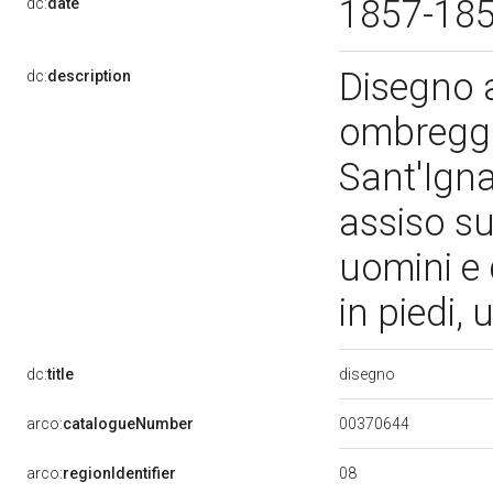
1857-18
dc:
date
Disegno a
dc:
description
ombreggia
Sant'Igna
assiso su
uomini e 
in piedi,
disegno
dc:
title
00370644
arco:
catalogueNumber
08
arco:
regionIdentifier