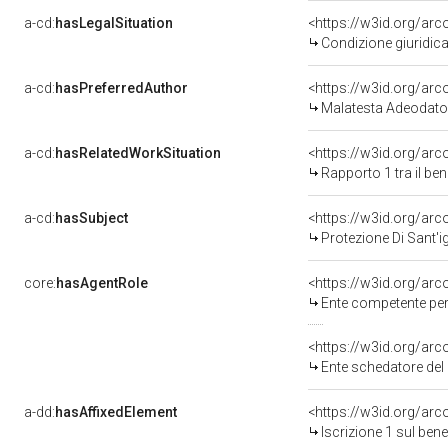
a-cd:
hasLegalSituation
Condizione giuridica
a-cd:
hasPreferredAuthor
<https://w3id.org/a
Malatesta Adeodato
a-cd:
hasRelatedWorkSituation
<https://w3id.org/ar
Rapporto 1 tra il be
a-cd:
hasSubject
<https://w3id.org/a
Protezione Di Sant'
core:
hasAgentRole
<https://w3id.org/ar
Ente competente per tutela del
<https://w3id.org/ar
Ente schedatore del bene 0800
a-dd:
hasAffixedElement
<https://w3id.org/arc
Iscrizione 1 sul be