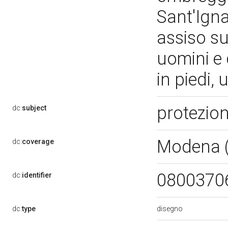
Sant'Igna
assiso su
uomini e 
in piedi,
protezion
dc:
subject
Modena 
dc:
coverage
0800370
dc:
identifier
disegno
dc:
type