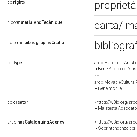
proprietà
dc:
rights
carta/ m
pico:
materialAndTechnique
bibliograf
dcterms:
bibliographicCitation
rdf:
type
arco:HistoricOrArtisti
Bene Storico o Artis
arco:MovableCultural
Bene mobile
dc:
creator
<https://w3id.org/a
Malatesta Adeodato
arco:
hasCataloguingAgency
<https://w3id.org/a
Soprintendenza per i 