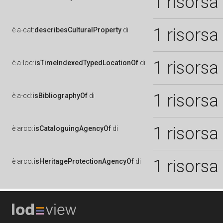
1 risorsa
1 risorsa
è
a-cat:
describesCulturalProperty
di
1 risorsa
è
a-loc:
isTimeIndexedTypedLocationOf
di
1 risorsa
è
a-cd:
isBibliographyOf
di
1 risorsa
è
arco:
isCataloguingAgencyOf
di
1 risorsa
è
arco:
isHeritageProtectionAgencyOf
di