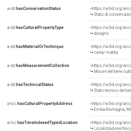
a-dd:
hasConservationStatus
<https://w3id.org/ar
Stato di conservazi
a-dd:
hasCulturalPropertyType
<https://w3id.org/ar
disegno
a-dd:
hasMaterialOrTechnique
<https://w3id.org/arc
carta/ matita
a-dd:
hasMeasurementCollection
<https://w3id.org/ar
Misure del bene cul
a-dd:
hasTechnicalStatus
<https://w3id.org/ar
Stato tecnico del b
a-loc:
hasCulturalPropertyAddress
<https://w3id.org/a
Emilia-Romagna, M
a-loc:
hasTimeIndexedTypedLocation
<https://w3id.org/ar
Localizzazione fisic