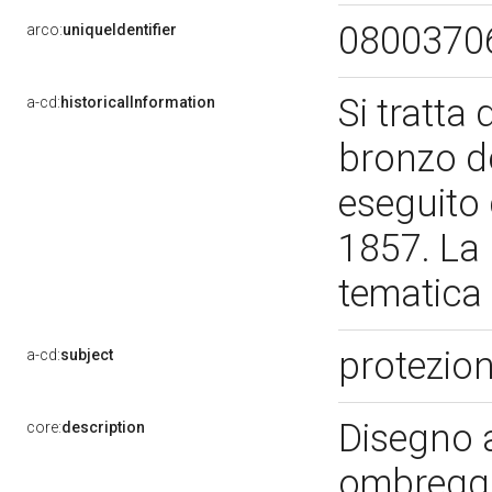
0800370
arco:
uniqueIdentifier
Si tratta 
a-cd:
historicalInformation
bronzo do
eseguito 
1857. La 
tematica 
protezion
a-cd:
subject
Disegno a
core:
description
ombreggia