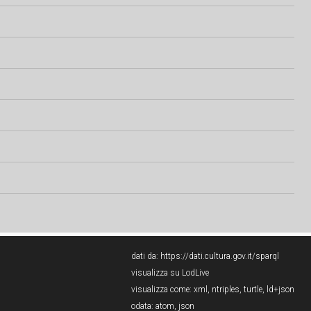
dati da:
https://dati.cultura.gov.it/sparql
visualizza su LodLive
visualizza come:
xml
,
ntriples
,
turtle
,
ld+json
odata:
atom
,
json