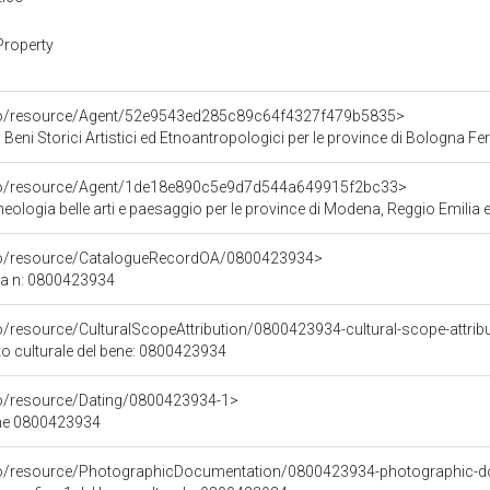
Property
rco/resource/Agent/52e9543ed285c89c64f4327f479b5835>
 Beni Storici Artistici ed Etnoantropologici per le province di Bologna F
rco/resource/Agent/1de18e890c5e9d7d544a649915f2bc33>
ologia belle arti e paesaggio per le province di Modena, Reggio Emilia e
rco/resource/CatalogueRecordOA/0800423934>
ca n: 0800423934
o/resource/CulturalScopeAttribution/0800423934-cultural-scope-attrib
to culturale del bene: 0800423934
co/resource/Dating/0800423934-1>
ene 0800423934
rco/resource/PhotographicDocumentation/0800423934-photographic-d