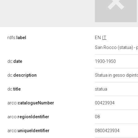
rdfs:
label
EN
IT
San Rocco (statua) - p
dc:
date
1930-1950
dc:
description
Statua in gesso dipin
statua
dc:
title
00423934
arco:
catalogueNumber
08
arco:
regionIdentifier
arco:
uniqueIdentifier
0800423934