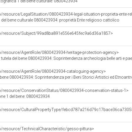
grafica 1 del bene culturale: 0800423934
o/resource/LegalSituation/0800423934-legal-situation-proprieta-ente-re
 del bene culturale 0800423934: proprietà Ente religioso cattolico
rco/resource/Subject/99ad8ba891e556e645fec9a6d36a1857>
co/resource/AgentRole/0800423934-heritage-protection-agency>
tutela del bene 0800423934: Soprintendenza archeologia belle arti e pae
co/resource/AgentRole/0800423934-cataloguing-agency>
ene 0800423934: Soprintendenza per i Beni Storici Artistici ed Etnoantropolo
co/resource/ConservationStatus/0800423934-conservation-status-1>
one 1 del bene: 0800423934
rco/resource/CulturalPropertyType/febcd787a216d79c17bace36ca730
o/resource/TechnicalCharacteristic/gesso-pittura>