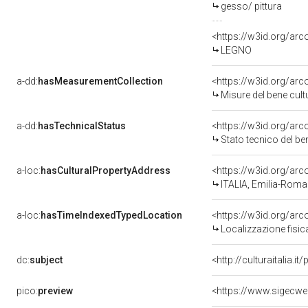
gesso/ pittura
<https://w3id.org/arc
LEGNO
a-dd:
hasMeasurementCollection
<https://w3id.org/ar
Misure del bene cul
a-dd:
hasTechnicalStatus
<https://w3id.org/ar
Stato tecnico del b
a-loc:
hasCulturalPropertyAddress
<https://w3id.org/a
ITALIA, Emilia-Roma
a-loc:
hasTimeIndexedTypedLocation
<https://w3id.org/ar
Localizzazione fisic
dc:
subject
<http://culturaitalia.
pico:
preview
<https://www.sigecwe