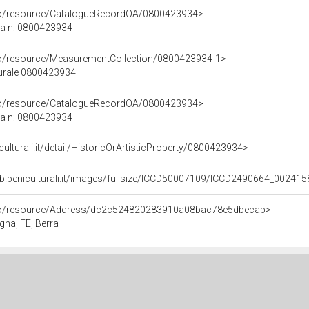
rco/resource/CatalogueRecordOA/0800423934>
ca n: 0800423934
co/resource/MeasurementCollection/0800423934-1>
turale 0800423934
rco/resource/CatalogueRecordOA/0800423934>
ca n: 0800423934
culturali.it/detail/HistoricOrArtisticProperty/0800423934>
b.beniculturali.it/images/fullsize/ICCD50007109/ICCD2490664_002415
rco/resource/Address/dc2c524820283910a08bac78e5dbecab>
gna, FE, Berra