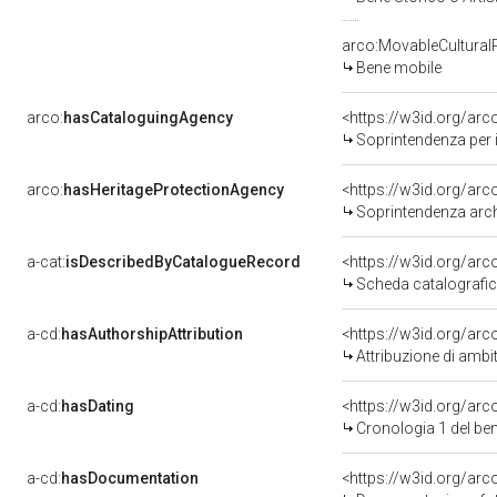
arco:MovableCultural
Bene mobile
arco:
hasCataloguingAgency
<https://w3id.org/a
Soprintendenza per i
arco:
hasHeritageProtectionAgency
<https://w3id.org/a
Soprintendenza arche
a-cat:
isDescribedByCatalogueRecord
<https://w3id.org/a
Scheda catalografi
a-cd:
hasAuthorshipAttribution
<https://w3id.org/arc
Attribuzione di ambi
a-cd:
hasDating
<https://w3id.org/ar
Cronologia 1 del b
a-cd:
hasDocumentation
<https://w3id.org/a