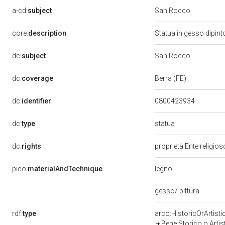
a-cd:
subject
San Rocco
core:
description
Statua in gesso dipin
dc:
subject
San Rocco
dc:
coverage
Berra (FE)
dc:
identifier
0800423934
statua
dc:
type
dc:
rights
proprietà Ente religio
pico:
materialAndTechnique
legno
gesso/ pittura
rdf:
type
arco:HistoricOrArtisti
Bene Storico o Artis