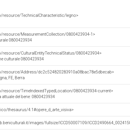
o/resource/TechnicalCharacteristic/legno>
co/resource/MeasurementCollection/0800423934-1>
turale 0800423934
co/resource/CulturalEntityTechnicalStatus/0800423934>
ene culturale 0800423934
rco/resource/Address/dc2c524820283910a08bac78e5dbecab>
gna, FE, Berra
co/resource/TimeIndexedTypedLocation/0800423934-current>
a attuale del bene: 0800423934
it/pico/thesaurus/4.1#opere_d_arte_visiva>
b.beniculturali.it/images/fullsize/ICCD50007109/ICCD2490664_002415