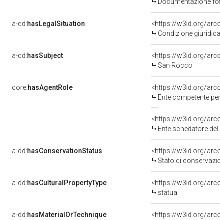
Documentazione foto
a-cd:
hasLegalSituation
<https://w3id.org/arc
Condizione giuridica
a-cd:
hasSubject
<https://w3id.org/a
San Rocco
core:
hasAgentRole
<https://w3id.org/ar
Ente competente per 
<https://w3id.org/ar
Ente schedatore del b
a-dd:
hasConservationStatus
<https://w3id.org/ar
Stato di conservazi
a-dd:
hasCulturalPropertyType
<https://w3id.org/a
statua
a-dd:
hasMaterialOrTechnique
<https://w3id.org/arc