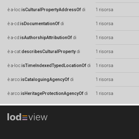
è
a-loc:
isCulturalPropertyAddressOf
di
1 risorsa
è
a-cd:
isDocumentationOf
di
1 risorsa
è
a-cd:
isAuthorshipAttributionOf
di
1 risorsa
è
a-cat:
describesCulturalProperty
di
1 risorsa
è
a-loc:
isTimeIndexedTypedLocationOf
di
1 risorsa
è
arco:
isCataloguingAgencyOf
di
1 risorsa
è
arco:
isHeritageProtectionAgencyOf
di
1 risorsa