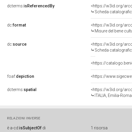
dcterms:
isReferencedBy
<https://w3id.org/a
Scheda catalografi
dc:
format
<https://w3id.org/ar
Misure del bene cul
dc:
source
<https://w3id.org/a
Scheda catalografi
<https://catalogo.beni
foaf:
depiction
<https://www.sigecwe
dcterms:
spatial
<https://w3id.org/a
ITALIA, Emilia-Roma
RELAZIONI INVERSE
è
a-cd:
isSubjectOf
di
1 risorsa