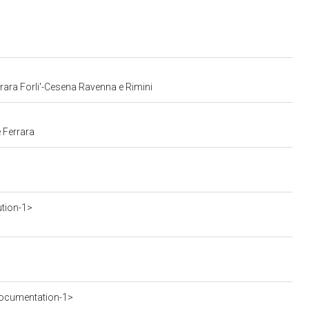
errara Forli'-Cesena Ravenna e Rimini
 Ferrara
ution-1>
ocumentation-1>