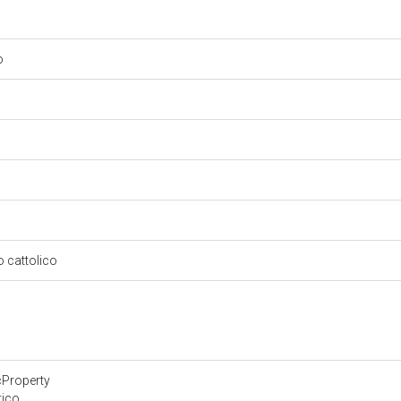
to
so cattolico
cProperty
tico